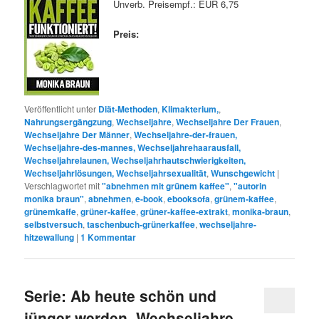
Unverb. Preisempf.: EUR 6,75
Preis:
Veröffentlicht unter
Diät-Methoden
,
Klimakterium,
,
Nahrungsergängzung
,
Wechseljahre
,
Wechseljahre Der Frauen
,
Wechseljahre Der Männer
,
Wechseljahre-der-frauen,
Wechseljahre-des-mannes, Wechseljahrehaarausfall,
Wechseljahrelaunen, Wechseljahrhautschwierigkeiten,
Wechseljahrlösungen, Wechseljahrsexualität
,
Wunschgewicht
|
Verschlagwortet mit
"abnehmen mit grünem kaffee"
,
"autorin
monika braun"
,
abnehmen
,
e-book
,
ebooksofa
,
grünem-kaffee
,
grünemkaffe
,
grüner-kaffee
,
grüner-kaffee-extrakt
,
monika-braun
,
selbstversuch
,
taschenbuch-grünerkaffee
,
wechseljahre-
hitzewallung
|
1
Kommentar
Serie: Ab heute schön und
jünger werden. Wechseljahre-