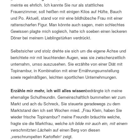
meinte es ehrlich. Ich kannte Sie nur als stattliches
Frauenzimmer, soll heißen mit einigen Kilos auf Hüfte, Bauch
und Po. Aktuell, stand vor mir eine bildhübsche Frau mit einer
rattenscharfen Figur. Man könnte auch sagen, mein schlechtes
Gewissen plagte mich sogleich, hatte ich soeben einen leckeren
Döner bei meinem Lieblingstürken verdrückt.
Selbstsicher und stolz drehte sie sich um die eigene Achse und
berichtete mir mit leuchtenden Augen, was sie zwischenzeitlich
unternahm, umso auszusehen. Sie erzählte von einer Diät mit
Topinambur, in Kombination mit einer Ernährungsumstellung
sowie regelmäßigen, leichten sportlichen Unternehmungen.
Erzähle mir mehr, ich will alles wissen
bedrängte ich meine
ehemalige Schulfreundin. Gemeinschaftlich bummelten wir zum
Markt und ach du Schreck, Sie steuerte geradewegs zu dem
Marktstand den ich seit Wochen mied. „Frau Klein, haben Sie
wieder frische Topinambur? meine Freundin bräuchte welche,
fragte sie die Marktfrau, welche
ich bilde mir auch ein, mit einem
verschmitzten Lächeln
auf einen Berg von diesen
„verschrumpelten Kartoffeln“ zeigt.