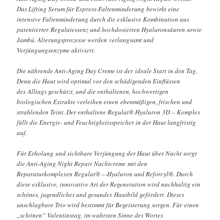
Das Lifting Serum für Express-Faltenminderung bewirkt eine
intensive Faltenminderung durch die exklusive Kombination aus
patentierter Regulatessenz und hochdosierten Hyaluronsäuren sowie
Jambú. Alterungsprozesse werden verlangsamt und
Verjüngungsenzyme aktiviert.
Die nährende Anti-Aging Day Creme ist der ideale Start in den Tag.
Denn die Haut wird optimal vor den schädigenden Einflüssen
des Alltags geschützt, und die enthaltenen, hochwertigen
biologischen Extrakte verleihen einen ebenmäßigen, frischen und
strahlenden Teint. Der enthaltene Regulat® Hyaluron 3D – Komplex
füllt die Energie- und Feuchtigkeitsspeicher in der Haut langfristig
auf.
Für Erholung und sichtbare Verjüngung der Haut über Nacht sorgt
die Anti-Aging Night Repair Nachtcreme mit den
Reparaturkomplexen Regulat® –‐Hyaluron und Reforcyl®. Durch
diese exklusive, innovative Art der Regeneration wird nachhaltig ein
schönes, jugendliches und gesundes Hautbild gefördert. Dieses
unschlagbare Trio wird bestimmt für Begeisterung sorgen. Für einen
„schönen“ Valentinstag, im wahrsten Sinne des Wortes