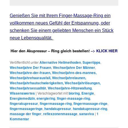
Genießen Sie mit Ihrem Finger-Massage-Ring ein
vollkommen neues Gefühl der Entspannung, oder
schenken Sie einem geliebten Menschen ein Stück
neue Lebensqualität.
Hier den Akupressur – Ring gleich bestellen!
–> KLICK HIER
Veröffentlicht unter
Alternative Heilmethoden
,
Supertipps
,
Wechseljahre Der Frauen
,
Wechseljahre Der Männer
,
Wechseljahre-der-frauen, Wechseljahre-des-mannes,
Wechseljahrehaarausfall, Wechseljahrelaunen,
Wechseljahrhautschwierigkeiten, Wechseljahrlösungen,
Wechseljahrsexualität
,
Wechseljahre-Hitzewallung
,
Wissenswertes
|
Verschlagwortet mit
bioring
,
Energie
,
Energiemedizin
,
energiering
,
finger-massage-ring
,
fingerakupressur
,
fingermassage-ring
,
fingermassage-ringe
,
fingermassageringe
,
handakupressur
,
handakupressur-ring
,
massage der finger
,
reflexzonenmassage
,
sanaviva
|
1
Kommentar