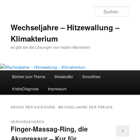
Such
Wechseljahre – Hitzewallung –
Klimakterium
es gibt sie-die Lösungen von realen Menschen
Hauptmenü
Bücher zum Thema
Sheabutter
Smoothies
Zum
Zum
KrebsDiagnose
Impressum
Inhalt
sekundären
wechseln
Inhalt
ARCHIV DER KATEGORIE:
WECHSELJAHRE DER FRAUEN
wechseln
HERVORGEHOBEN
Finger-Massag-Ring, die
1
Akupressur – Kur für