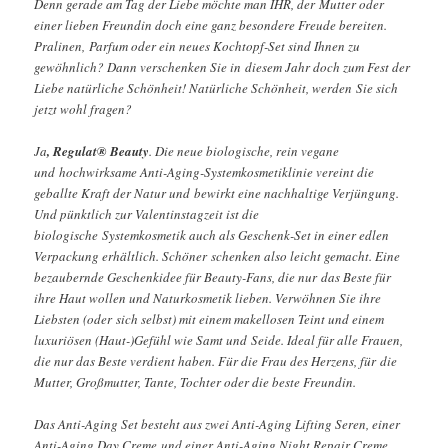
Denn gerade am Tag der Liebe möchte man IHR, der Mutter oder
einer lieben Freundin doch eine ganz besondere Freude bereiten.
Pralinen, Parfum oder ein neues Kochtopf-Set sind Ihnen zu
gewöhnlich? Dann verschenken Sie in diesem Jahr doch zum Fest der
Liebe natürliche Schönheit! Natürliche Schönheit, werden Sie sich
jetzt wohl fragen?
Ja
, Regulat® Beauty
. Die neue biologische, rein vegane
und hochwirksame Anti-Aging-Systemkosmetiklinie vereint die
geballte Kraft der Natur und bewirkt eine nachhaltige Verjüngung.
Und pünktlich zur Valentinstagzeit ist die
biologische Systemkosmetik auch als Geschenk-Set in einer edlen
Verpackung erhältlich. Schöner schenken also leicht gemacht. Eine
bezaubernde Geschenkidee für Beauty-Fans, die nur das Beste für
ihre Haut wollen und Naturkosmetik lieben. Verwöhnen Sie ihre
Liebsten (oder sich selbst) mit einem makellosen Teint und einem
luxuriösen (Haut-)Gefühl wie Samt und Seide. Ideal für alle Frauen,
die nur das Beste verdient haben. Für die Frau des Herzens, für die
Mutter, Großmutter, Tante, Tochter oder die beste Freundin.
Das Anti-Aging Set besteht aus zwei Anti-Aging Lifting Seren, einer
Anti-Aging Day Creme und einer Anti-Aging Night Repair Creme.