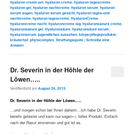
hyaluron creme set
,
hyaluron creme. hyaluron tagescreme
,
hyaluron gel
,
hyaluron nachtcreme
,
hyaluron serum
,
hyaluron
serum augen
,
hyaluron serum gesicht
,
hyaluron tages-und
nachtcreme
,
hyaluron tagescreme
,
HyaluronCreme
,
hyaluroncreme nacht
,
hyaluroncreme tag
,
hyaluronsaeure creme
,
hyaluronsaeure gel
,
Hyaluronsäure
,
hyaluronsäure serum
,
hyaluronserum
,
jugendliches aussehen
,
körperpflegeprodukte
,
kräuterhof
,
phytocomplex
,
Straffungsquote
|
Schreibe eine
Antwort
Dr. Severin in der Höhle der
Löwen…..
Veröffentlicht am
August 26, 2015
Dr. Severin in der Höhle der Löwen…..
…und morgen schon bei Ihnen daheim…Ich habe Dr. Severin
bereits getestet und kann nur sagen–> tolles Produkt. Einfach
nach der Rasur eincremen und gut ist es.