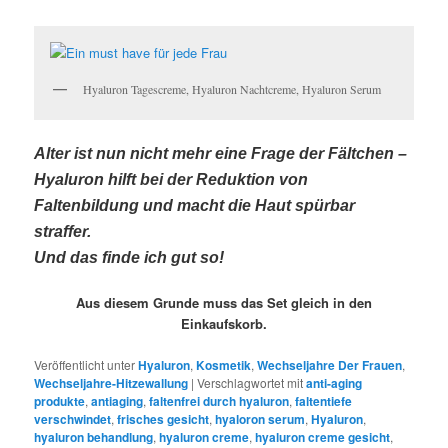
Hyaluron Tagescreme, Hyaluron Nachtcreme, Hyaluron Serum
Alter ist nun nicht mehr eine Frage der Fältchen –
Hyaluron hilft bei der Reduktion von
Faltenbildung und macht die Haut spürbar
straffer.
Und das finde ich gut so!
Aus diesem Grunde muss das Set gleich in den
Einkaufskorb.
Veröffentlicht unter
Hyaluron
,
Kosmetik
,
Wechseljahre Der Frauen
,
Wechseljahre-Hitzewallung
|
Verschlagwortet mit
anti-aging
produkte
,
antiaging
,
faltenfrei durch hyaluron
,
faltentiefe
verschwindet
,
frisches gesicht
,
hyaloron serum
,
Hyaluron
,
hyaluron behandlung
,
hyaluron creme
,
hyaluron creme gesicht
,