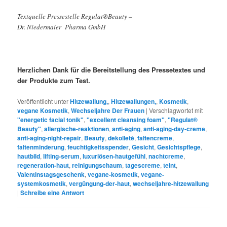
Textquelle Pressestelle Regulat®Beauty –
Dr. Niedermaier Pharma GmbH
Herzlichen Dank für die Bereitstellung des Pressetextes und
der Produkte zum Test.
Veröffentlicht unter
Hitzewallung,
,
Hitzewallungen,
,
Kosmetik
,
vegane Kosmetik
,
Wechseljahre Der Frauen
|
Verschlagwortet mit
"energetic facial tonik"
,
"excellent cleansing foam"
,
"Regulat®
Beauty"
,
allergische-reaktionen
,
anti-aging
,
anti-aging-day-creme
,
anti-aging-night-repair
,
Beauty
,
dekolletè
,
faltencreme
,
faltenminderung
,
feuchtigkeitsspender
,
Gesicht
,
Gesichtspflege
,
hautbild
,
lifting-serum
,
luxuriösen-hautgefühl
,
nachtcreme
,
regeneration-haut
,
reinigungschaum
,
tagescreme
,
teint
,
Valentinstagsgeschenk
,
vegane-kosmetik
,
vegane-
systemkosmetik
,
vergüngung-der-haut
,
wechseljahre-hitzewallung
|
Schreibe eine Antwort