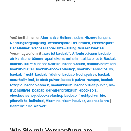
Veröffentlicht unter
Alternative Heilmethoden
,
Hitzewallungen,
,
Nahrungsergängzung
,
Wechseljahre Der Frauen
,
Wechseljahre
Der Männer
,
Wechseljahre-Hitzewallung
,
Wissenswertes
|
Verschlagwortet mit
„was ist baobab“
,
Affenbrotbaum-baobab
,
afrikanische-bäume
,
apotheke-naturheilmittel
,
bao- bab
,
Baobab
,
baobab- kaufen
,
baobab-afrika
,
baobab-baum
,
baobab-bestellen
,
baobab-blätter
,
baobab-ebooksofashop
,
baobab-ffenbrotbaum
,
baobab-frucht
,
baobab-früchte
,
baobab-fruchtpulver
,
baobab-
naturheilmittel
,
baobab-pulver
,
baobab-pulver-rezepte
,
baobab-
rezepte
,
baobab-samen
,
baobabbaum
,
baobabfruchtpulver
,
bio-
fruchtpulver
,
boabab
,
der-affenbrotbaum
,
ebooksofa
,
ebooksofashop
,
ebooksofashop-baobab
,
fruchtpulver-bio
,
pflanzliche-heilmittel
,
Vitamine
,
vitaminpulver
,
wechseljahre
|
Schreibe eine Antwort
Wie Sie mit Verstopfung am