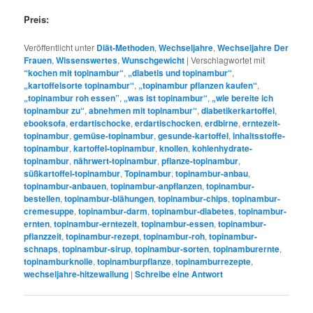
Preis:
Veröffentlicht unter
Diät-Methoden
,
Wechseljahre
,
Wechseljahre Der
Frauen
,
Wissenswertes
,
Wunschgewicht
|
Verschlagwortet mit
“kochen mit topinambur“
,
„diabetis und topinambur“
,
„kartoffelsorte topinambur“
,
„topinambur pflanzen kaufen“
,
„topinambur roh essen”
,
„was ist topinambur“
,
„wie bereite ich
topinambur zu“
,
abnehmen mit topinambur“
,
diabetikerkartoffel
,
ebooksofa
,
erdartischocke
,
erdartischocken
,
erdbirne
,
erntezeit-
topinambur
,
gemüse-topinambur
,
gesunde-kartoffel
,
inhaltsstoffe-
topinambur
,
kartoffel-topinambur
,
knollen
,
kohlenhydrate-
topinambur
,
nährwert-topinambur
,
pflanze-topinambur
,
süßkartoffel-topinambur
,
Topinambur
,
topinambur-anbau
,
topinambur-anbauen
,
topinambur-anpflanzen
,
topinambur-
bestellen
,
topinambur-blähungen
,
topinambur-chips
,
topinambur-
cremesuppe
,
topinambur-darm
,
topinambur-diabetes
,
topinambur-
ernten
,
topinambur-erntezeit
,
topinambur-essen
,
topinambur-
pflanzzeit
,
topinambur-rezept
,
topinambur-roh
,
topinambur-
schnaps
,
topinambur-sirup
,
topinambur-sorten
,
topinamburernte
,
topinamburknolle
,
topinamburpflanze
,
topinamburrezepte
,
wechseljahre-hitzewallung
|
Schreibe eine Antwort