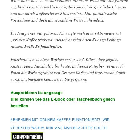
Wie? Was? Wo? ….Ich war verdutzt, als meine Freundin Cathy davon
erzählte. Konnte es wirklich sein, dass man ohne sportliche Plagerei
und nur durch Kaffeetrinken Kilos verliert. Eine paradiesische
Vorstellung und doch auf irgendeine Weise unheimlich.
Die Neugierde war geboren. Ich wagte mich in das Abenteuer mit
„grünen Kaffee trinkend“ meinen angefutterten Kilos zu Leibe zu
rücken.
Fazit: Es funktioniert.
Innerhalb von wenigen Wochen verlor ich 6 Kilos, ohne jegliche
Anstrengung. Nachhaltig bis heute. In diesem Ratgeber verrate ich
Ihnen die Wirkungsweise von Grünem Kaffee und warum man damit
wirklich abnehmen kann. Seien Sie gespannt!
Ausprobieren ist angesagt:
Hier können Sie das E-Book oder Taschenbuch gleich
bestellen.
ABNEHMEN MIT GRÜNEM KAFFEE FUNKTIONIERT!: WIR
VERRATEN WARUM UND WAS MAN BEACHTEN SOLLTE