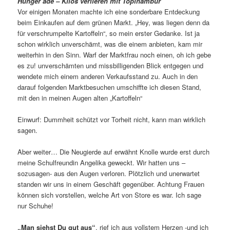
Hunger ade – Kilos verlieren mit Topinambur
Vor einigen Monaten machte ich eine sonderbare Entdeckung
beim Einkaufen auf dem grünen Markt. „Hey, was liegen denn da
für verschrumpelte Kartoffeln“, so mein erster Gedanke. Ist ja
schon wirklich unverschämt, was die einem anbieten, kam mir
weiterhin in den Sinn. Warf der Marktfrau noch einen, oh ich gebe
es zu! unverschämten und missbilligenden Blick entgegen und
wendete mich einem anderen Verkaufsstand zu. Auch in den
darauf folgenden Marktbesuchen umschiffte ich diesen Stand,
mit den in meinen Augen alten „Kartoffeln“
Einwurf: Dummheit schützt vor Torheit nicht, kann man wirklich
sagen.
Aber weiter… Die Neugierde auf erwähnt Knolle wurde erst durch
meine Schulfreundin Angelika geweckt. Wir hatten uns –
sozusagen- aus den Augen verloren. Plötzlich und unerwartet
standen wir uns in einem Geschäft gegenüber. Achtung Frauen
können sich vorstellen, welche Art von Store es war. Ich sage
nur Schuhe!
„Man siehst Du gut aus“
, rief ich aus vollstem Herzen -und ich