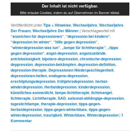
Der Inhalt ist nicht verfügbar.
Bitte erlaube Cookies, indem du auf Übernehmen im Banner klickst.
Veröffentlicht unter
Tips + Hinweise
,
Wechseljahre
,
Wechseljahre
Der Frauen
,
Wechseljahre Der Männer
|
Verschlagwortet mit
“anzeichen für depressionen“
,
“depression bei kindern“
,
“depression im winter“
,
“hilfe gegen depression“
,
“winterdepression was tun“
,
„lampe für lichttherapie“
,
„tipps
gegen depression“
,
angst-depression
,
angstzustände
,
antriebslosigkeit
,
bipolare-depression
,
chronische-depression
,
deppression
,
depression-bekämpfen
,
depression-definition
,
depression-therapie
,
Depressionen Niedergeschlagenheit
,
depressionen-heilen
,
endogene-depression
,
erschöpfungsdepression
,
frühjahrsdepression
,
herbst-
winderdepression
,
Herbstdepression
,
kinderdepression
,
künstliches-sonnenlicht
,
lampe-lichttherapie
,
lichtmangel
,
lichtterapie
,
Lichttherapie
,
SAD
,
saisonal-abhängige-depression
,
tageslichtlampe
,
therapie-depression
,
tipps-gegen-
herbstdepression
,
tipps-gegen-winterblues
,
tipps-gegen-
winterdepression
,
traurigkeit
,
Winterblues
,
Winterdepression
|
1
Kommentar