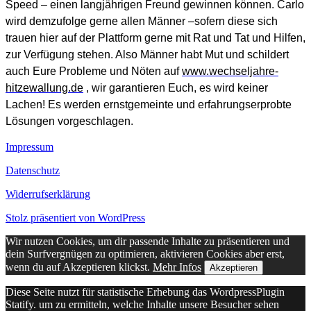
Speed – einen langjährigen Freund gewinnen können. Carlo
wird demzufolge gerne allen Männer –sofern diese sich
trauen hier auf der Plattform gerne mit Rat und Tat und Hilfen,
zur Verfügung stehen. Also Männer habt Mut und schildert
auch Eure Probleme und Nöten auf
www.wechseljahre-
hitzewallung.de
, wir garantieren Euch, es wird keiner
Lachen! Es werden ernstgemeinte und erfahrungserprobte
Lösungen vorgeschlagen.
Impressum
Datenschutz
Widerrufserklärung
Stolz präsentiert von WordPress
Wir nutzen Cookies, um dir passende Inhalte zu präsentieren und
dein Surfvergnügen zu optimieren, aktivieren Cookies aber erst,
wenn du auf Akzeptieren klickst.
Mehr Infos
Akzeptieren
Diese Seite nutzt für statistische Erhebung das WordpressPlugin
Statify. um zu ermitteln, welche Inhalte unsere Besucher sehen