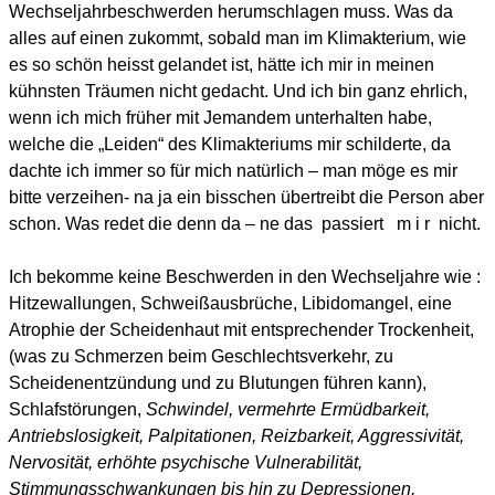
Wechseljahrbeschwerden herumschlagen muss. Was da
alles auf einen zukommt, sobald man im Klimakterium, wie
es so schön heisst gelandet ist, hätte ich mir in meinen
kühnsten Träumen nicht gedacht. Und ich bin ganz ehrlich,
wenn ich mich früher mit Jemandem unterhalten habe,
welche die „Leiden“ des Klimakteriums mir schilderte, da
dachte ich immer so für mich natürlich – man möge es mir
bitte verzeihen- na ja ein bisschen übertreibt die Person aber
schon. Was redet die denn da – ne das
passiert
m i r
nicht.
Ich bekomme keine Beschwerden in den Wechseljahre wie :
Hitzewallungen, Schweißausbrüche, Libidomangel, eine
Atrophie der Scheidenhaut mit entsprechender Trockenheit,
(was zu Schmerzen beim Geschlechtsverkehr, zu
Scheidenentzündung und zu Blutungen führen kann),
Schlafstörungen,
Schwindel, vermehrte Ermüdbarkeit,
Antriebslosigkeit, Palpitationen, Reizbarkeit, Aggressivität,
Nervosität, erhöhte psychische Vulnerabilität,
Stimmungsschwankungen bis hin zu Depressionen,