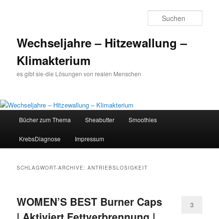
Such
Wechseljahre – Hitzewallung –
Klimakterium
es gibt sie-die Lösungen von realen Menschen
Hauptmenü
Bücher zum Thema
Sheabutter
Smoothies
Zum
Zum
KrebsDiagnose
Impressum
Inhalt
sekundären
wechseln
Inhalt
SCHLAGWORT-ARCHIVE:
ANTRIEBSLOSIGKEIT
wechseln
WOMEN’S BEST Burner Caps
3
| Aktiviert Fettverbrennung |