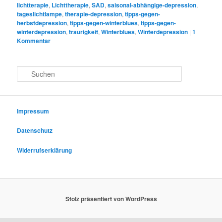
lichtterapie
,
Lichttherapie
,
SAD
,
saisonal-abhängige-depression
,
tageslichtlampe
,
therapie-depression
,
tipps-gegen-
herbstdepression
,
tipps-gegen-winterblues
,
tipps-gegen-
winterdepression
,
traurigkeit
,
Winterblues
,
Winterdepression
|
1
Kommentar
S
u
c
h
e
Impressum
n
Datenschutz
Widerrufserklärung
Stolz präsentiert von WordPress