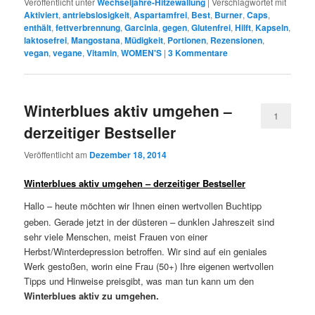
Veröffentlicht unter
Wechseljahre-Hitzewallung
|
Verschlagwortet mit
Aktiviert
,
antriebslosigkeit
,
Aspartamfrei
,
Best
,
Burner
,
Caps
,
enthält
,
fettverbrennung
,
Garcinia
,
gegen
,
Glutenfrei
,
Hilft
,
Kapseln
,
laktosefrei
,
Mangostana
,
Müdigkeit
,
Portionen
,
Rezensionen
,
vegan
,
vegane
,
Vitamin
,
WOMEN'S
|
3
Kommentare
Winterblues aktiv umgehen –
1
derzeitiger Bestseller
Veröffentlicht am
Dezember 18, 2014
Winterblues aktiv umgehen – derzeitiger Bestseller
Hallo – heute möchten wir
Ihnen
einen wertvollen Buchtipp
geben. Gerade jetzt in der düsteren – dunklen Jahreszeit sind
sehr viele Menschen, meist Frauen von einer
Herbst/Winterdepression betroffen. Wir sind auf ein geniales
Werk gestoßen, worin eine Frau (50+) Ihre eigenen wertvollen
Tipps und Hinweise preisgibt, was man tun kann um den
Winterblues aktiv zu umgehen.