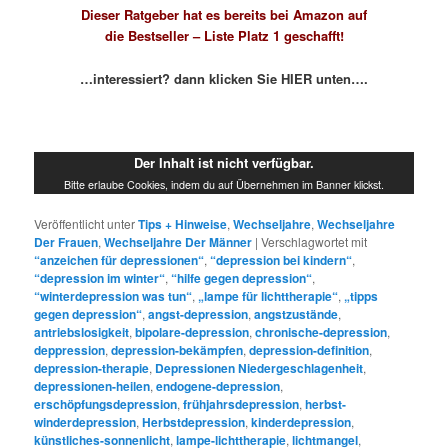
Dieser Ratgeber hat es bereits bei Amazon auf
die Bestseller – Liste Platz 1 geschafft!
…interessiert? dann klicken Sie HIER unten….
Der Inhalt ist nicht verfügbar.
Bitte erlaube Cookies, indem du auf Übernehmen im Banner klickst.
Veröffentlicht unter
Tips + Hinweise
,
Wechseljahre
,
Wechseljahre
Der Frauen
,
Wechseljahre Der Männer
|
Verschlagwortet mit
“anzeichen für depressionen“
,
“depression bei kindern“
,
“depression im winter“
,
“hilfe gegen depression“
,
“winterdepression was tun“
,
„lampe für lichttherapie“
,
„tipps
gegen depression“
,
angst-depression
,
angstzustände
,
antriebslosigkeit
,
bipolare-depression
,
chronische-depression
,
deppression
,
depression-bekämpfen
,
depression-definition
,
depression-therapie
,
Depressionen Niedergeschlagenheit
,
depressionen-heilen
,
endogene-depression
,
erschöpfungsdepression
,
frühjahrsdepression
,
herbst-
winderdepression
,
Herbstdepression
,
kinderdepression
,
künstliches-sonnenlicht
,
lampe-lichttherapie
,
lichtmangel
,