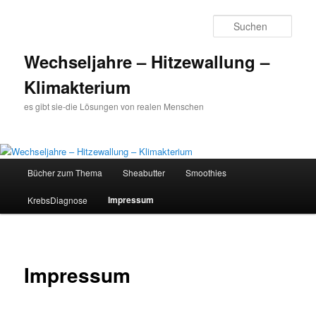
Such
Wechseljahre – Hitzewallung –
Klimakterium
es gibt sie-die Lösungen von realen Menschen
Hauptmenü
Bücher zum Thema
Sheabutter
Smoothies
Zum
Impressum
KrebsDiagnose
Inhalt
wechseln
Impressum