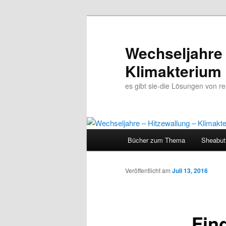
Wechseljahre 
Klimakterium
es gibt sie-die Lösungen von 
Hauptmenü
Bücher zum Thema
Sheabut
Zum
Inhalt
Veröffentlicht am
Juli 13, 2016
wechseln
Fin