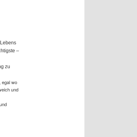
e
s Lebens
htigste –
ng zu
, egal wo
 weich und
 und