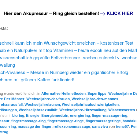
Hier den Akupressur – Ring gleich bestellen!
–> KLICK HIER
sts:
schnell kann ich mein Wunschgewicht erreichen – kostenloser Test
ab ein Naturpulver mit top Vitaminen – heute ebook neu auf den Mar
wissenschaftlich geprüfte Fettverbrenner -soeben entdeckt v. wechse
ewallung
ach-Vivaness – Messe in Nürnberg wieder ein gigantischer Erfolg
hmen mit grünem Kaffee funktioniert!
ag wurde veröffentlicht in
Alternative Heilmethoden
,
Supertipps
,
Wechseljahre D
re Der Männer
,
Wechseljahre-der-frauen, Wechseljahre-des-mannes,
ehaarausfall, Wechseljahrelaunen, Wechseljahrhautschwierigkeiten,
lösungen, Wechseljahrsexualität
,
Wechseljahre-Hitzewallung
,
Wissenswertes
rtet mit
bioring
,
Energie
,
Energiemedizin
,
energiering
,
finger-massage-ring
,
essur
,
fingermassage-ring
,
fingermassage-ringe
,
fingermassageringe
,
handaku
ssur-ring
,
massage der finger
,
reflexzonenmassage
,
sanaviva
von
irene57
.
Pe
ntrag
.