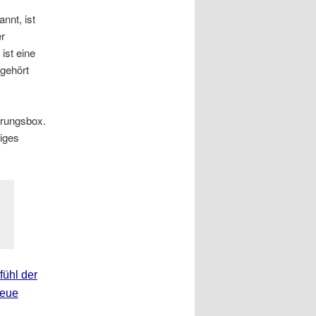
nnt, ist
er
ist eine
gehört
hrungsbox.
iges
ühl der
neue