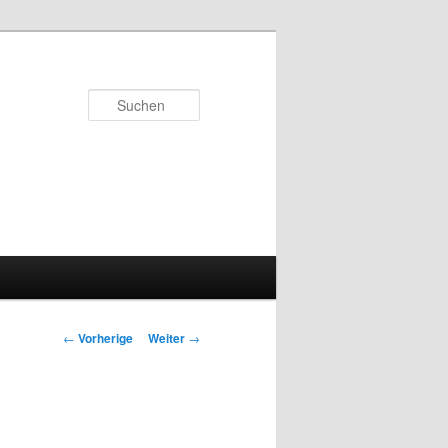
Suchen
Beitrags-
←
Vorherige
Weiter
→
Navigation