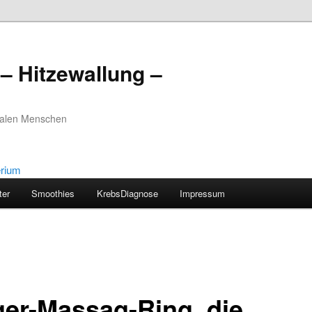
– Hitzewallung –
realen Menschen
ter
Smoothies
KrebsDiagnose
Impressum
ger-Massag-Ring, die