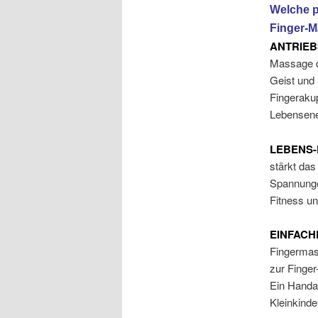
Welche p
Finger-M
ANTRIE
Massage de
Geist und 
Fingerakup
Lebensene
LEBENS-
stärkt das
Spannungen
Fitness un
EINFACH
Fingermas
zur Finger
Ein Handa
Kleinkinde