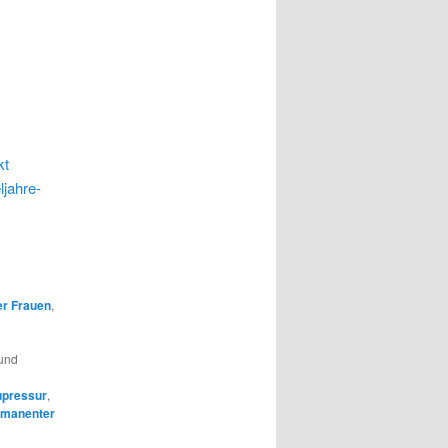
kt
ljahre-
er Frauen
,
und
pressur
,
rmanenter