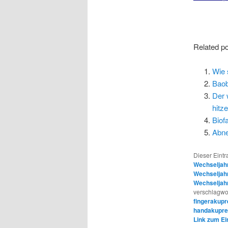
Related po
Wie 
Baob
Der 
hitz
Biof
Abne
Dieser Eintr
Wechseljah
Wechseljahr
Wechseljahr
verschlagwo
fingerakupr
handakupre
Link zum Ei