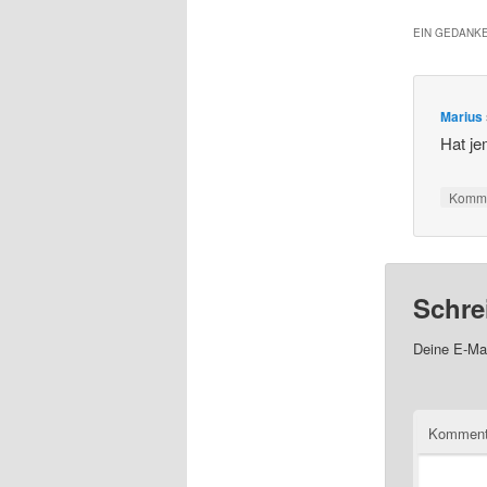
EIN GEDANKE
Marius
Hat je
Komme
Schre
Deine E-Mai
Komment