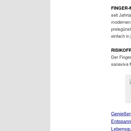
FINGER-
seit Jahrt
modernen 
preisgüns
einfach in
RISIKOF
Der Finger
sanaviva 
Genießen
Entspann
Lebensqua