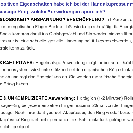
ositiven Eigenschaften habe ich bei der Handakupressur m
assage-Ring, welche Auswirkungen spüre ich?
BSLOSIGKEIT? ANSPANNUNG? ERSCHÖPFUNG?
mit Konzentrat
r energetischen Finger-Punkte fließt wieder gleichmäßig die Energie
Seele kommen damit ins Gleichgewicht und Sie werden einfach fitter
ressur ist eine schnelle, gezielte Linderung bei Alltagsbeschwerden,
rgie kehrt zurück.
KRAFT-POWER:
Regelmäßige Anwendung sorgt für bessere Durchb
 Immunsystem, wirkt unterstützend bei den organischen Körperfunkti
 ab und regt den Energiefluss an. Sie werden mehr frische Energie 
d Erfolg haben.
E & UNKOMPLIZIERTE Anwendung:
1 x täglich (1-2 Minuten) Rol
sage-Ring bei jedem einzelnen Finger maximal 20mal von der Finger
-beuge. Nach Ihrer do-it-yourself Akupressur, den Ring wieder beiseit
kupressur-Ring darf nicht permanent als Schmuckstück getragen we
r nicht geeignet.