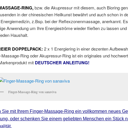
MASSAGE-RING,
bzw. die Akupressur mit diesem, auch Bioring gena
ausenden in der chinesischen Heilkunst bewährt und auch schon in d
Energiemedizin, z.Bsp. bei der Reflexzonenmassage, anerkannt. Es 
tige Anwendung um Ihre Energieströme wieder fließen zu lassen und 
 jeden Haushalt.
REIER DOPPELPACK:
2 x 1 Energiering in einer dezenten Aufbewa
-Massage-Ring oder Akupressur-Ring ist ein originales und hochwert
Markenprodukt mit
DEUTSCHER ANLEITUNG!
Finger-Massage-Ring von sanaviva
 Sie mit Ihrem Finger-Massage-Ring ein vollkommen neues Gef
ung, oder schenken Sie einem geliebten Menschen ein Stück 
lität.