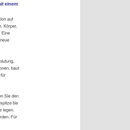
it einem
ion auf
. Körper,
. Eine
 neue
lutung,
onen, baut
für
len Sie den
spitze bis
e legen.
rden. Für