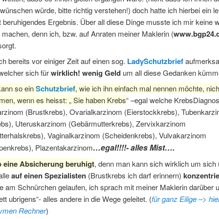
wünschen würde, bitte richtig verstehen!) doch hatte ich hierbei ein le
 beruhigendes Ergebnis. Über all diese Dinge musste ich mir keine w
machen, denn ich, bzw. auf Anraten meiner Maklerin (
www.bgp24.
sorgt.
ch bereits vor einiger Zeit auf einen sog.
LadySchutzbrief
aufmerks
welcher sich für
wirklich! wenig Geld
um all diese Gedanken kümme
kann so ein
Schutzbrief
, wie ich ihn einfach mal nennen möchte, nich
men, wenn es heisst: „ Sie haben Krebs
“ –egal welche KrebsDiagnos
inom (Brustkrebs), Ovarialkarzinom (Eierstockkrebs), Tubenkarz
rebs), Uteruskarzinom (Gebärmutterkrebs), Zervixkarzinom
terhalskrebs), Vaginalkarzinom (Scheidenkrebs), Vulvakarzinom
…egal!!!!- alles Mist….
penkrebs), Plazentakarzinom
 eine Absicherung beruhigt
, denn man kann sich wirklich um sich 
alle
auf einen Spezialisten
(Brustkrebs ich darf erinnern)
konzentri
wie am Schnürchen gelaufen, ich sprach mit meiner Maklerin darüber 
ett ubrigens“- alles andere in die Wege geleitet. (
für ganz Eilige –> hie
ymen Rechner
)