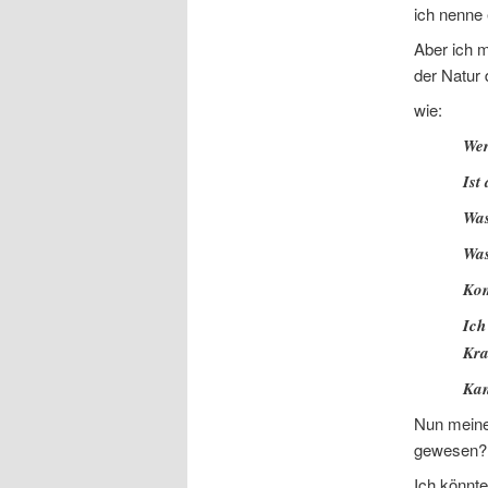
ich nenne 
Aber ich m
der Natur 
wie:
Wer
Ist
Was
Was
Kom
Ich
Kra
Kan
Nun meine
gewesen?
Ich könnte