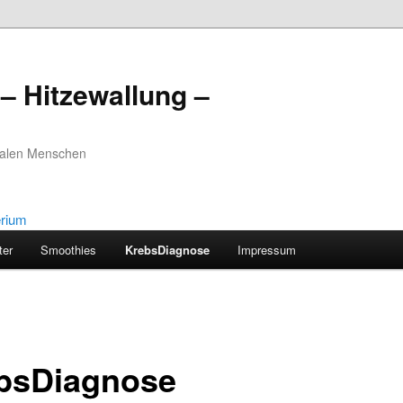
– Hitzewallung –
realen Menschen
ter
Smoothies
KrebsDiagnose
Impressum
bsDiagnose