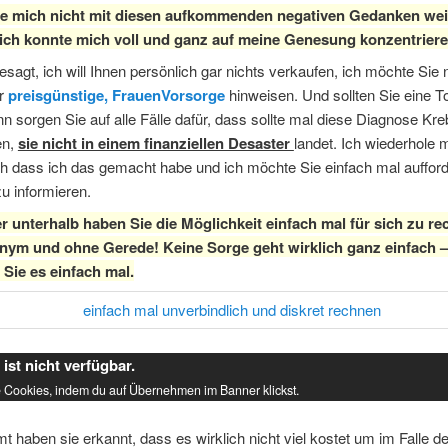
e mich nicht mit diesen aufkommenden negativen Gedanken wei
 ich konnte mich voll und ganz auf meine Genesung konzentriere
esagt, ich will Ihnen persönlich gar nichts verkaufen, ich möchte Sie 
hr
preisgünstige, FrauenVorsorge
hinweisen. Und sollten Sie eine T
n sorgen Sie auf alle Fälle dafür, dass sollte mal diese Diagnose Kre
en,
sie nicht in einem finanziellen Desaster
landet. Ich wiederhole 
oh dass ich das gemacht habe und ich möchte Sie einfach mal aufford
zu informieren.
er unterhalb haben Sie die Möglichkeit einfach mal für sich zu re
ym und ohne Gerede! Keine Sorge geht wirklich ganz einfach 
 Sie es einfach mal.
 ist nicht verfügbar.
e Cookies, indem du auf Übernehmen im Banner klickst.
 haben sie erkannt, dass es wirklich nicht viel kostet um im Falle de