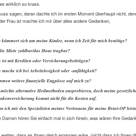
es wirklich so krass.
uss sagen, daran dachte ich im ersten Moment überhaupt nicht, denn
der Frau ist machte ich mir über alles andere Gedanken,
 kümmert sich um meine Kinder, wenn ich Zeit für mich benötige?
 die Miete zahlbar/das Haus tragbar?
 ist mit Krediten oder Versicherungsbeiträgen?
 mache ich bei Arbeitslosigkeit oder -unfähigkeit?
men weitere finanzielle Engpässe auf mich zu?
 möchte alternative Heilmethoden ausprobieren, doch meine gesetzlich
nkenversicherung kommt nicht für die Kosten auf.
n ich mir den Spezialisten meines Vertrauens für meine Brust-OP leist
 Damen hören Sie einfach mal in sich hinein, was wären Ihre Gedan
 wetten, dass es Ihnen gleich ergangen wäre. (nicht dass ich Ihnen d