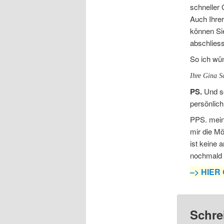
schneller
Auch Ihrer
können Sie
abschliess
So ich wü
Ihre Gina S
PS.
Und so
persönlich
PPS. mein
mir die Mö
ist keine 
nochmald 
–> HIE
Schre