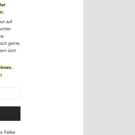
ter
n.
nur auf
ochter
bs
mich gerne,
ern sich
chnen.
–>
s Falles