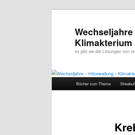
Wechseljahre 
Klimakterium
es gibt sie-die Lösungen von 
Hauptmenü
Bücher zum Thema
Sheabut
Zum
Inhalt
wechseln
Kre