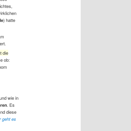
ichtes,
irklichen
de
) hatte
am
rt.
t die
e ob:
inom
und wie in
eren
. Es
und diese
r geht es