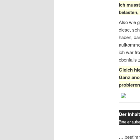
Ich musst
belasten,
Also wie g
diese, se
haben, dan
aufkomm
ich war fr
ebenfalls 
Gleich hi
Ganz anon
probieren
Der Inhalt
Bitte erlaub
….bestimmt