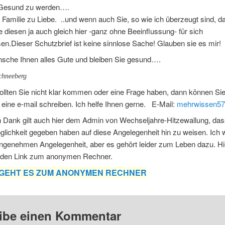
 Gesund zu werden….
 Familie zu Liebe. ..und wenn auch Sie, so wie ich überzeugt sind, d
 diesen ja auch gleich hier -ganz ohne Beeinflussung- für sich
en.Dieser Schutzbrief ist keine sinnlose Sache! Glauben sie es mir!
nsche Ihnen alles Gute und bleiben Sie gesund….
chneeberg
llten Sie nicht klar kommen oder eine Frage haben, dann können Sie
 eine e-mail schreiben. Ich helfe Ihnen gerne. E-Mail:
mehrwissen5
 Dank gilt auch hier dem Admin von Wechseljahre-Hitzewallung, das
glichkeit gegeben haben auf diese Angelegenheit hin zu weisen. Ich 
angenehmen Angelegenheit, aber es gehört leider zum Leben dazu. Hi
den Link zum anonymen Rechner.
R GEHT ES ZUM ANONYMEN RECHNER
ibe einen Kommentar