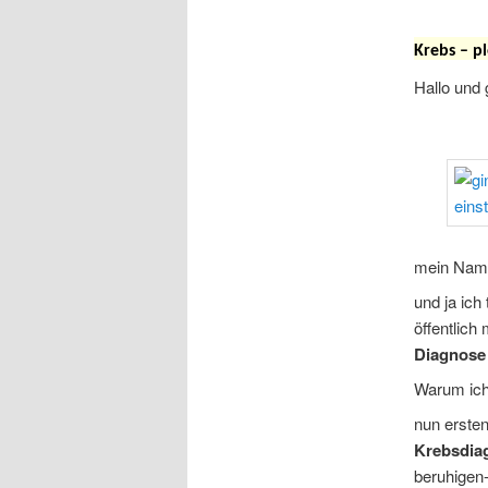
Krebs – p
Hallo und 
mein Name
und ja ich
öffentlich
Diagnose
Warum ich
nun ersten
Krebsdia
beruhigen