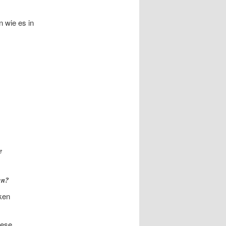
 wie es in
e
en?
ken
iese