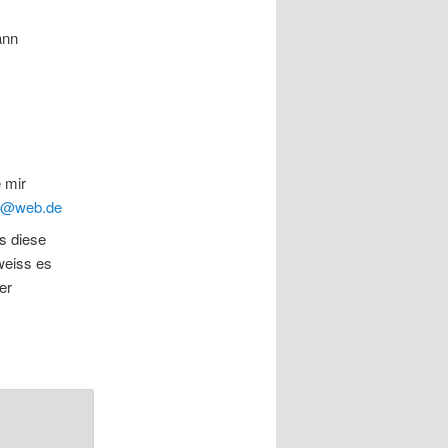
ann
 mir
7@web.de
s diese
weiss es
er