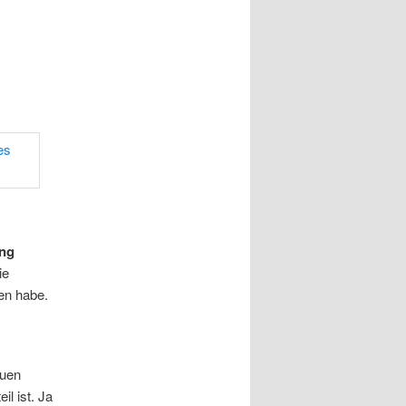
ung
ie
en habe.
auen
l ist. Ja