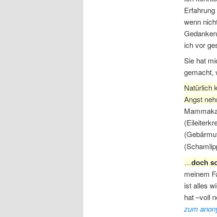
Erfahrung 
wenn nicht
Gedanken 
ich vor ge
Sie hat mi
gemacht, 
Natürlich 
Angst neh
Mammakarz
(Eileiterk
(Gebärmut
(Schamlip
…
doch so
meinem F
ist alles 
hat –voll n
zum anon