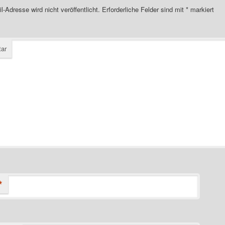
l-Adresse wird nicht veröffentlicht.
Erforderliche Felder sind mit
*
markiert
ar
*