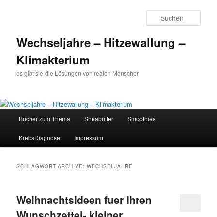
Such
Wechseljahre – Hitzewallung –
Klimakterium
es gibt sie-die Lösungen von realen Menschen
Hauptmenü
Bücher zum Thema
Sheabutter
Smoothies
Zum
Zum
KrebsDiagnose
Impressum
Inhalt
sekundären
wechseln
Inhalt
SCHLAGWORT-ARCHIVE:
WECHSELJAHRE
wechseln
Weihnachtsideen fuer Ihren
Wunschzettel- kleiner