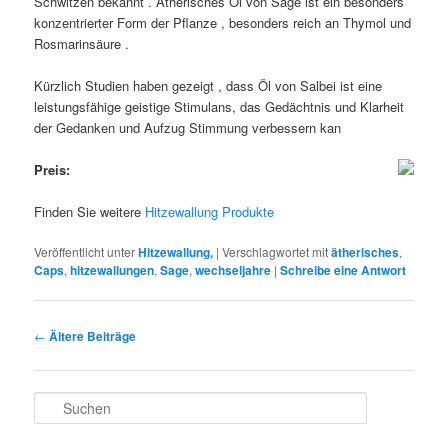
Schwitzen bekannt . Ätherisches Öl von Sage ist ein besonders
konzentrierter Form der Pflanze , besonders reich an Thymol und
Rosmarinsäure .
Kürzlich Studien haben gezeigt , dass Öl von Salbei ist eine
leistungsfähige geistige Stimulans, das Gedächtnis und Klarheit
der Gedanken und Aufzug Stimmung verbessern kan
Preis:
Finden Sie weitere
Hitzewallung Produkte
Veröffentlicht unter
Hitzewallung,
|
Verschlagwortet mit
ätherisches
,
Caps
,
hitzewallungen
,
Sage
,
wechseljahre
|
Schreibe eine Antwort
Beitrags-
←
Ältere Beiträge
Navigation
S
u
c