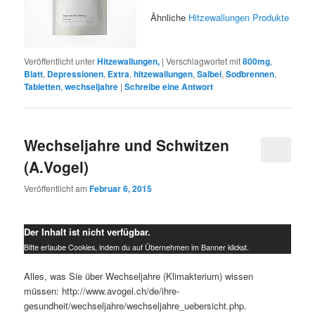
Ähnliche
Hitzewallungen Produkte
Veröffentlicht unter
Hitzewallungen,
|
Verschlagwortet mit
800mg
,
Blatt
,
Depressionen
,
Extra
,
hitzewallungen
,
Salbei
,
Sodbrennen
,
Tabletten
,
wechseljahre
|
Schreibe eine Antwort
Wechseljahre und Schwitzen
(A.Vogel)
Veröffentlicht am
Februar 6, 2015
Der Inhalt ist nicht verfügbar.
Bitte erlaube Cookies, indem du auf Übernehmen im Banner klickst.
Alles, was Sie über Wechseljahre (Klimakterium) wissen
müssen: http://www.avogel.ch/de/ihre-
gesundheit/wechseljahre/wechseljahre_uebersicht.php.