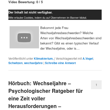
Video Bewertung: 0 / 5
Der Inhalt ist nicht verfügbar.
Bitte erlaube Cookies, indem du auf Übernehmen im Banner klickst.
Bekommt jede Frau
Wechseljahresbeschwerden? Welche
Arten von Wechseljahresbeschwerden sind
bekannt? Gibt es einen typischen Verlauf
der Wechseljahre, oder is…
Veröffentlicht unter
Klimakterium,
|
Verschlagwortet mit
A.Vogel
,
Schwitzen
,
wechseljahre
|
Schreibe eine Antwort
Hörbuch: Wechseljahre –
1
Psychologischer Ratgeber für
eine Zeit voller
Herausforderungen –