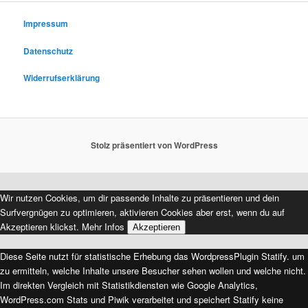
h
e
Impressum
n
Datenschutz
Widerrufserklärung
Stolz präsentiert von WordPress
Wir nutzen Cookies, um dir passende Inhalte zu präsentieren und dein
Surfvergnügen zu optimieren, aktivieren Cookies aber erst, wenn du auf
Akzeptieren klickst.
Mehr Infos
Akzeptieren
Diese Seite nutzt für statistische Erhebung das WordpressPlugin Statify. um
zu ermitteln, welche Inhalte unsere Besucher sehen wollen und welche nicht.
Im direkten Vergleich mit Statistikdiensten wie Google Analytics,
WordPress.com Stats und Piwik verarbeitet und speichert Statify keine