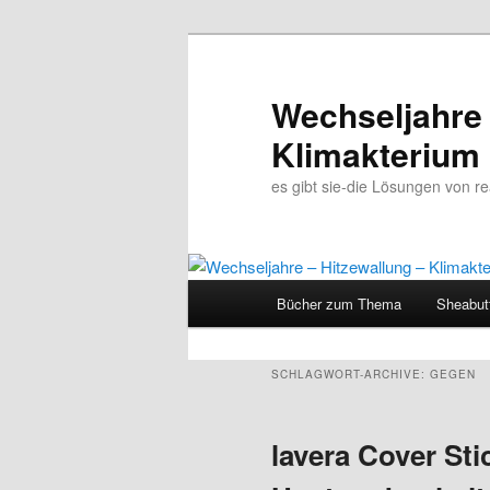
Wechseljahre 
Klimakterium
es gibt sie-die Lösungen von 
Hauptmenü
Bücher zum Thema
Sheabut
Zum
Zum
Inhalt
sekundären
SCHLAGWORT-ARCHIVE:
GEGEN
wechseln
Inhalt
lavera Cover St
wechseln