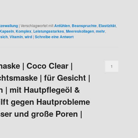
tzewallung
|
Verschlagwortet mit
Anfühlen
,
Beanspruchte
,
Elastizität
,
Kapseln
,
Komplex
,
Leistungsstarkes
,
Meereskollagen
,
mehr
,
,
sich
,
Vitamin
,
wird
|
Schreibe eine Antwort
aske | Coco Clear |
1
htsmaske | für Gesicht |
 | mit Hautpflegeöl &
ilft gegen Hautprobleme
sser und große Poren |