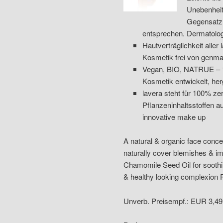
Unebenheit
Gegensatz
entsprechen. Dermatolog
Hautverträglichkeit alle
Kosmetik frei von genman
Vegan, BIO, NATRUE – 100%
Kosmetik entwickelt, her
lavera steht für 100% zer
Pflanzeninhaltsstoffen a
innovative make up
A natural & organic face concea
naturally cover blemishes & im
Chamomile Seed Oil for soothi
& healthy looking complexion Pe
Unverb. Preisempf.: EUR 3,49