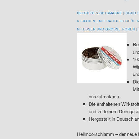
DETOX GESICHTSMASKE | COCO C
& FRAUEN | MIT HAUTPFLEGEÖL 
MITESSER UND GROSSE POREN | 
Rei
un
10
Wi
un
Di
Mi
auszutrocknen.
Die enthaltenen Wirkstof
und verfeinern Dein gesa
Hergestellt in Deutschlan
Heilmoorschlamm – der neue D