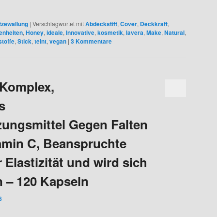
tzewallung
|
Verschlagwortet mit
Abdeckstift
,
Cover
,
Deckkraft
,
enheiten
,
Honey
,
ideale
,
Innovative
,
kosmetik
,
lavera
,
Make
,
Natural
,
stoffe
,
Stick
,
teint
,
vegan
|
3
Kommentare
 Komplex,
s
ungsmittel Gegen Falten
tamin C, Beanspruchte
 Elastizität und wird sich
 – 120 Kapseln
6