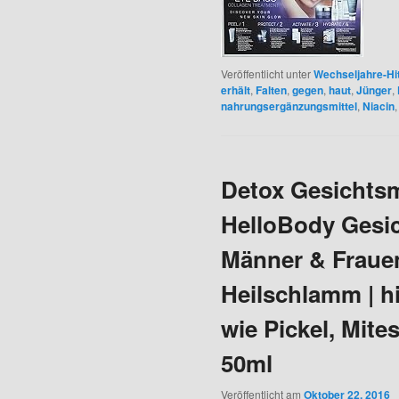
Veröffentlicht unter
Wechseljahre-Hi
erhält
,
Falten
,
gegen
,
haut
,
Jünger
,
nahrungsergänzungsmittel
,
Niacin
Detox Gesichtsm
HelloBody Gesic
Männer & Frauen
Heilschlamm | h
wie Pickel, Mite
50ml
Veröffentlicht am
Oktober 22, 2016