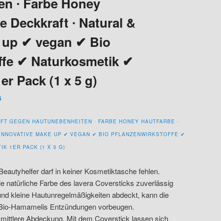
en ∙ Farbe Honey
le Deckkraft ∙ Natural &
 up ✔ vegan ✔ Bio
ffe ✔ Naturkosmetik ✔
er Pack (1 x 5 g)
6
FT GEGEN HAUTUNEBENHEITEN ∙ FARBE HONEY HAUTFARBE ∙
 INNOVATIVE MAKE UP ✔ VEGAN ✔ BIO PFLANZENWIRKSTOFFE ✔
K 1ER PACK (1 X 5 G)
Beautyhelfer darf in keiner Kosmetiktasche fehlen.
e natürliche Farbe des lavera Coversticks zuverlässig
nd kleine Hautunregelmäßigkeiten abdeckt, kann die
 Bio-Hamamelis Entzündungen vorbeugen.
s mittlere Abdeckung. Mit dem Coverstick lassen sich