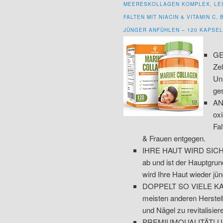
MEERESKOLLAGEN KOMPLEX, LE
FALTEN MIT NIACIN & VITAMIN C
JÜNGER ANFÜHLEN – 120 KAPSE
GE
Zel
Uns
ge
AN
ox
Fa
& Frauen entgegen.
IHRE HAUT WIRD SICH 
ab und ist der Hauptgrun
wird Ihre Haut wieder jü
DOPPELT SO VIELE KAPSE
meisten anderen Herstell
und Nägel zu revitalisier
PREMIUMQUALITÄT! Unser