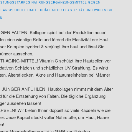
ISTUNGSSTARKES NAHRUNGSERGÄNZUNGSMITTEL GEGEN
, BEANSPRUCHTE HAUT ERHÄLT MEHR ELASTIZITÄT UND WIRD SICH
LN
GEN FALTEN! Kollagen spielt bei der Produktion neuer
len eine wichtige Rolle und fördert die Elastizität der Haut.
er Komplex hydriert & verjüngt Ihre haut und lässt Sie
sünder aussehen.
TI-AGING-MITTEL! Vitamin C schützt Ihre Hautzellen vor
idativen Schäden und schädlicher UV-Strahlung. Es wirkt
lten, Altersflecken, Akne und Hautunreinheiten bei Männer
JÜNGER ANFÜHLEN! Hautkollagen nimmt mit dem Alter
d für die Entstehung von Falten. Die tägliche Ergänzung
nger aussehen lassen!
LN! Wir bieten Ihnen doppelt so viele Kapseln wie die
er. Jede Kapsel steckt voller Nährstoffe, um Haut, Haare
en!
 Meereskollagen wird in GMP-zertifizierten