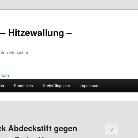
– Hitzewallung –
realen Menschen
ter
Smoothies
KrebsDiagnose
Impressum
ick Abdeckstift gegen
3