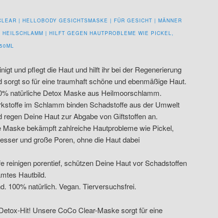
LEAR | HELLOBODY GESICHTSMASKE | FÜR GESICHT | MÄNNER
& HEILSCHLAMM | HILFT GEGEN HAUTPROBLEME WIE PICKEL,
50ML
nigt und pflegt die Haut und hilft ihr bei der Regenerierung
d sorgt so für eine traumhaft schöne und ebenmäßige Haut.
0% natürliche Detox Maske aus Heilmoorschlamm.
rkstoffe im Schlamm binden Schadstoffe aus der Umwelt
d regen Deine Haut zur Abgabe von Giftstoffen an.
e Maske bekämpft zahlreiche Hautprobleme wie Pickel,
tesser und große Poren, ohne die Haut dabei
fe reinigen porentief, schützen Deine Haut vor Schadstoffen
mtes Hautbild.
d. 100% natürlich. Vegan. Tierversuchsfrei.
etox-Hit! Unsere CoCo Clear-Maske sorgt für eine