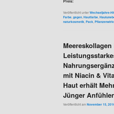
Preis:
Veröffentlicht unter
Wechseljahre-Hi
Farbe
,
gegen
,
Hautfarbe
,
Hautuneb
naturkosmetik
,
Pack
,
Pflanzenwirk
Meereskollagen
Leistungsstarke
Nahrungsergänz
mit Niacin & Vi
Haut erhält Mehr
Jünger Anfühlen
Veröffentlicht am
November 15, 201