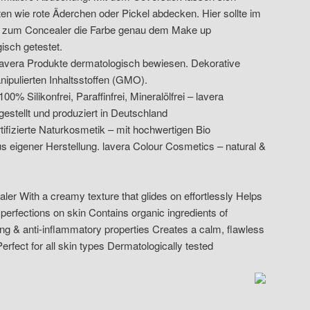
en wie rote Äderchen oder Pickel abdecken. Hier sollte im
 zum Concealer die Farbe genau dem Make up
isch getestet.
r lavera Produkte dermatologisch bewiesen. Dekorative
ipulierten Inhaltsstoffen (GMO).
 Silikonfrei, Paraffinfrei, Mineralölfrei – lavera
gestellt und produziert in Deutschland
tifizierte Naturkosmetik – mit hochwertigen Bio
us eigener Herstellung. lavera Colour Cosmetics – natural &
ler With a creamy texture that glides on effortlessly Helps
perfections on skin Contains organic ingredients of
ng & anti-inflammatory properties Creates a calm, flawless
rfect for all skin types Dermatologically tested