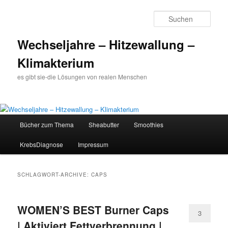
Such
Wechseljahre – Hitzewallung –
Klimakterium
es gibt sie-die Lösungen von realen Menschen
Hauptmenü
Bücher zum Thema
Sheabutter
Smoothies
Zum
Zum
KrebsDiagnose
Impressum
Inhalt
sekundären
wechseln
Inhalt
SCHLAGWORT-ARCHIVE:
CAPS
wechseln
WOMEN’S BEST Burner Caps
3
| Aktiviert Fettverbrennung |