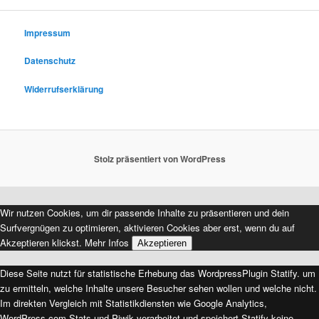
c
h
e
Impressum
n
Datenschutz
Widerrufserklärung
Stolz präsentiert von WordPress
Wir nutzen Cookies, um dir passende Inhalte zu präsentieren und dein
Surfvergnügen zu optimieren, aktivieren Cookies aber erst, wenn du auf
Akzeptieren klickst.
Mehr Infos
Akzeptieren
Diese Seite nutzt für statistische Erhebung das WordpressPlugin Statify. um
zu ermitteln, welche Inhalte unsere Besucher sehen wollen und welche nicht.
Im direkten Vergleich mit Statistikdiensten wie Google Analytics,
WordPress.com Stats und Piwik verarbeitet und speichert Statify keine