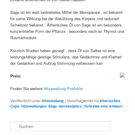
Sage ist ein weit verbreitetes Mittel der Menopause , ist bekannt
für seine Wirkung bei der Abkühlung des Körpers und reduziert
Schwitzen bekannt . Ätherisches Öl von Sage ist ein besonders
konzentrierter Form der Pflanze , besonders reich an Thymol und
Rosmarinsäure .
Kürzlich Studien haben gezeigt , dass Öl von Salbei ist eine
leistungsfähige geistige Stimulans, das Gedächtnis und Klarheit
der Gedanken und Aufzug Stimmung verbessern kan
Preis:
Finden Sie weitere
Hitzewallung Produkte
Veröffentlicht unter
Hitzewallung,
|
Verschlagwortet mit
ätherisches
,
Caps
,
hitzewallungen
,
Sage
,
wechseljahre
|
Schreibe eine Antwort
S
u