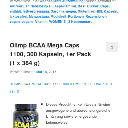
Veröffentlicht unter
Wechseljahre-Hitzewallung
|
Verschlagwortet mit
Aktiviert
,
antriebslosigkeit
,
Aspartamfrei
,
Best
,
Burner
,
Caps
,
enthält
,
fettverbrennung
,
Garcinia
,
gegen
,
Glutenfrei
,
Hilft
,
Kapseln
,
laktosefrei
,
Mangostana
,
Müdigkeit
,
Portionen
,
Rezensionen
,
vegan
,
vegane
,
Vitamin
,
WOMEN'S
|
3
Kommentare
Olimp BCAA Mega Caps
3
1100, 300 Kapseln, 1er Pack
(1 x 384 g)
Veröffentlicht am
Mai 18, 2016
OLIMP BCAA MEGA CAPS 1100, 300 KAPSELN, 1ER PACK (1 X
384 G)
Dieses Produkt ist kein Ersatz für eine
ausgewogene und abwechslungsreiche
Ernährung sowie eine gesunde
Lebensweise.