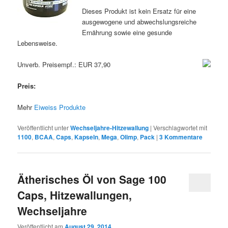
Dieses Produkt ist kein Ersatz für eine
ausgewogene und abwechslungsreiche
Ernährung sowie eine gesunde
Lebensweise.
Unverb. Preisempf.: EUR 37,90
Preis:
Mehr
Eiweiss Produkte
Veröffentlicht unter
Wechseljahre-Hitzewallung
|
Verschlagwortet mit
1100
,
BCAA
,
Caps
,
Kapseln
,
Mega
,
Olimp
,
Pack
|
3
Kommentare
Ätherisches Öl von Sage 100
Caps, Hitzewallungen,
Wechseljahre
Veröffentlicht am
August 29, 2014