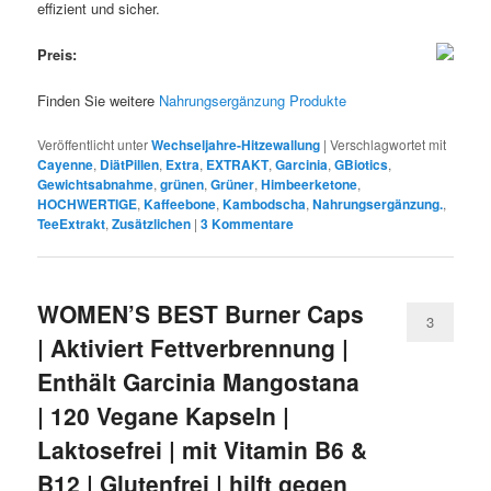
effizient und sicher.
Preis:
Finden Sie weitere
Nahrungsergänzung Produkte
Veröffentlicht unter
Wechseljahre-Hitzewallung
|
Verschlagwortet mit
Cayenne
,
DiätPillen
,
Extra
,
EXTRAKT
,
Garcinia
,
GBiotics
,
Gewichtsabnahme
,
grünen
,
Grüner
,
Himbeerketone
,
HOCHWERTIGE
,
Kaffeebone
,
Kambodscha
,
Nahrungsergänzung.
,
TeeExtrakt
,
Zusätzlichen
|
3
Kommentare
WOMEN’S BEST Burner Caps
3
| Aktiviert Fettverbrennung |
Enthält Garcinia Mangostana
| 120 Vegane Kapseln |
Laktosefrei | mit Vitamin B6 &
B12 | Glutenfrei | hilft gegen