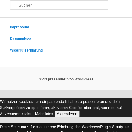
S
u
c
h
e
Impressum
n
Datenschutz
Widerrufserklärung
Stolz präsentiert von WordPress
Wir nutzen Cookies, um dir passende Inhalte zu präsentieren und dein
Surfvergnügen zu optimieren, aktivieren Cookies aber erst, wenn du auf
Akzeptieren klickst.
Mehr Infos
Akzeptieren
Diese Seite nutzt für statistische Erhebung das WordpressPlugin Statify. um