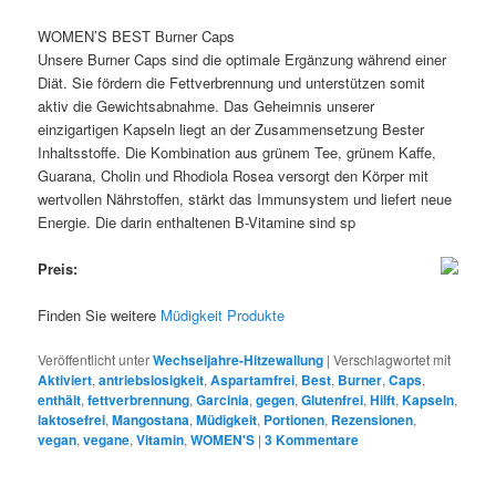
WOMEN’S BEST Burner Caps
Unsere Burner Caps sind die optimale Ergänzung während einer
Diät. Sie fördern die Fettverbrennung und unterstützen somit
aktiv die Gewichtsabnahme. Das Geheimnis unserer
einzigartigen Kapseln liegt an der Zusammensetzung Bester
Inhaltsstoffe. Die Kombination aus grünem Tee, grünem Kaffe,
Guarana, Cholin und Rhodiola Rosea versorgt den Körper mit
wertvollen Nährstoffen, stärkt das Immunsystem und liefert neue
Energie. Die darin enthaltenen B-Vitamine sind sp
Preis:
Finden Sie weitere
Müdigkeit Produkte
Veröffentlicht unter
Wechseljahre-Hitzewallung
|
Verschlagwortet mit
Aktiviert
,
antriebslosigkeit
,
Aspartamfrei
,
Best
,
Burner
,
Caps
,
enthält
,
fettverbrennung
,
Garcinia
,
gegen
,
Glutenfrei
,
Hilft
,
Kapseln
,
laktosefrei
,
Mangostana
,
Müdigkeit
,
Portionen
,
Rezensionen
,
vegan
,
vegane
,
Vitamin
,
WOMEN'S
|
3
Kommentare