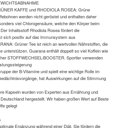
EWICHTSABNAHME
ÜNER KAFFE und RHODIOLA ROSEA: Grüne
ffebohnen werden nicht geröstet und enthalten daher
sonders viel Chlorogensäure, welche den Körper beim
er Inhaltsstoff Rhodiola Rosea fördert die
kt sich positiv auf das Immunsystem aus
: Grüner Tee ist reich an wertvollen Nährstoffen, die
unterstützen. Guarana enthält doppelt so viel Koffein wie
ürlicher STOFFWECHSEL-BOOSTER. Sportler verwenden
istungssteigerung
ppe der B-Vitamine und spielt eine wichtige Rolle im
Gedächtnisvorgänge, hat Auswirkungen auf die Stimmung
e Kapseln wurden von Experten aus Ernährung und
n Deutschland hergestellt. Wir haben großen Wert auf Beste
ffe gelegt
s
ptimale Ergänzung während einer Diät. Sie fördern die