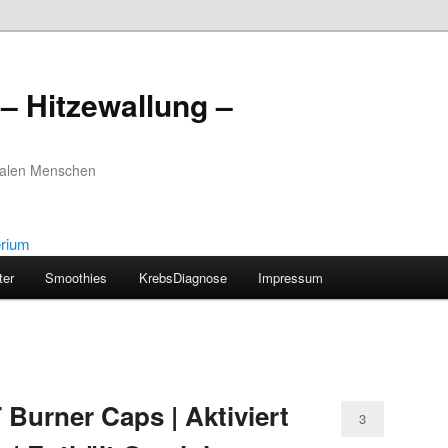
– Hitzewallung –
realen Menschen
ter
Smoothies
KrebsDiagnose
Impressum
urner Caps | Aktiviert
3