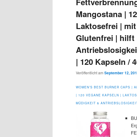
Fettverbrennung 
Mangostana | 12
Laktosefrei | mi
Glutenfrei | hil
Antriebslosigkei
| 120 Kapseln /
Veröffentlicht am
September 12, 20
WOMEN’S BEST BURNER CAPS | A
| 120 VEGANE KAPSELN | LAKTOSE
MÜDIGKEIT & ANTRIEBSLOSIGKEIT
BU
Erg
FE