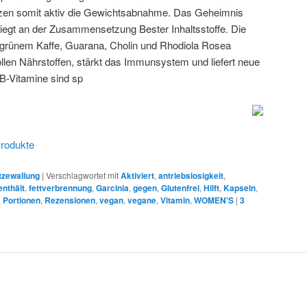
tzen somit aktiv die Gewichtsabnahme. Das Geheimnis
liegt an der Zusammensetzung Bester Inhaltsstoffe. Die
grünem Kaffe, Guarana, Cholin und Rhodiola Rosea
llen Nährstoffen, stärkt das Immunsystem und liefert neue
 B-Vitamine sind sp
Produkte
tzewallung
|
Verschlagwortet mit
Aktiviert
,
antriebslosigkeit
,
enthält
,
fettverbrennung
,
Garcinia
,
gegen
,
Glutenfrei
,
Hilft
,
Kapseln
,
,
Portionen
,
Rezensionen
,
vegan
,
vegane
,
Vitamin
,
WOMEN'S
|
3