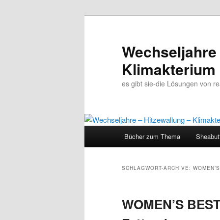
Wechseljahre 
Klimakterium
es gibt sie-die Lösungen von 
Hauptmenü
Bücher zum Thema
Sheabut
Zum
Zum
Inhalt
sekundären
SCHLAGWORT-ARCHIVE:
WOMEN’S
wechseln
Inhalt
WOMEN’S BEST B
wechseln