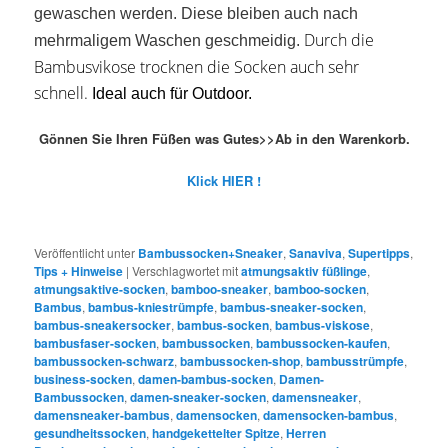
gewaschen werden. Diese bleiben auch nach
Durch die
mehrmaligem Waschen geschmeidig.
Bambusvikose trocknen die Socken auch sehr
schnell.
Ideal auch für Outdoor.
Gönnen Sie Ihren Füßen was Gutes>>Ab in den Warenkorb.
Klick HIER !
Veröffentlicht unter
Bambussocken+Sneaker
,
Sanaviva
,
Supertipps
,
Tips + Hinweise
|
Verschlagwortet mit
atmungsaktiv füßlinge
,
atmungsaktive-socken
,
bamboo-sneaker
,
bamboo-socken
,
Bambus
,
bambus-kniestrümpfe
,
bambus-sneaker-socken
,
bambus-sneakersocker
,
bambus-socken
,
bambus-viskose
,
bambusfaser-socken
,
bambussocken
,
bambussocken-kaufen
,
bambussocken-schwarz
,
bambussocken-shop
,
bambusstrümpfe
,
business-socken
,
damen-bambus-socken
,
Damen-
Bambussocken
,
damen-sneaker-socken
,
damensneaker
,
damensneaker-bambus
,
damensocken
,
damensocken-bambus
,
gesundheitssocken
,
handgekettelter Spitze
,
Herren