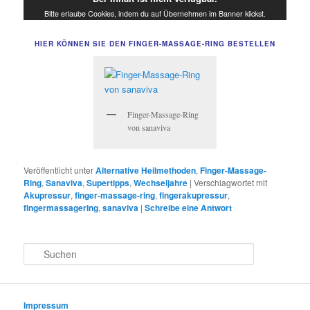
Bitte erlaube Cookies, indem du auf Übernehmen im Banner klickst.
HIER KÖNNEN SIE DEN FINGER-MASSAGE-RING BESTELLEN
Finger-Massage-Ring
von sanaviva
Veröffentlicht unter
Alternative Heilmethoden
,
Finger-Massage-
Ring
,
Sanaviva
,
Supertipps
,
Wechseljahre
|
Verschlagwortet mit
Akupressur
,
finger-massage-ring
,
fingerakupressur
,
fingermassagering
,
sanaviva
|
Schreibe eine Antwort
S
u
c
h
e
Impressum