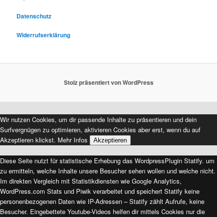
n
Datenschutz
Widerrufserklärung
Stolz präsentiert von WordPress
Wir nutzen Cookies, um dir passende Inhalte zu präsentieren und dein
Surfvergnügen zu optimieren, aktivieren Cookies aber erst, wenn du auf
Akzeptieren klickst.
Mehr Infos
Akzeptieren
Diese Seite nutzt für statistische Erhebung das WordpressPlugin Statify. um
zu ermitteln, welche Inhalte unsere Besucher sehen wollen und welche nicht.
Im direkten Vergleich mit Statistikdiensten wie Google Analytics,
WordPress.com Stats und Piwik verarbeitet und speichert Statify keine
personenbezogenen Daten wie IP-Adressen – Statify zählt Aufrufe, keine
Besucher. Eingebettete Youtube-Videos helfen dir mittels Cookies nur die