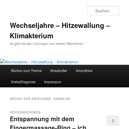
Such
Wechseljahre – Hitzewallung –
Klimakterium
es gibt sie-die Lösungen von realen Menschen
Hauptmenü
Bücher zum Thema
Sheabutter
Smoothies
Zum
Zum
KrebsDiagnose
Impressum
Inhalt
sekundären
wechseln
Inhalt
ARCHIV DER KATEGORIE:
SANAVIVA
wechseln
HERVORGEHOBEN
Entspannung mit dem
2
Fingermassage-Ring – ich