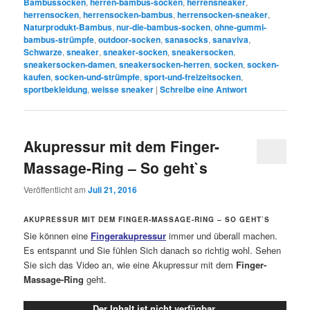
Bambussocken
,
herren-bambus-socken
,
herrensneaker
,
herrensocken
,
herrensocken-bambus
,
herrensocken-sneaker
,
Naturprodukt-Bambus
,
nur-die-bambus-socken
,
ohne-gummi-
bambus-strümpfe
,
outdoor-socken
,
sanasocks
,
sanaviva
,
Schwarze
,
sneaker
,
sneaker-socken
,
sneakersocken
,
sneakersocken-damen
,
sneakersocken-herren
,
socken
,
socken-
kaufen
,
socken-und-strümpfe
,
sport-und-freizeitsocken
,
sportbekleidung
,
weisse sneaker
|
Schreibe eine Antwort
Akupressur mit dem Finger-
Massage-Ring – So geht`s
Veröffentlicht am
Juli 21, 2016
AKUPRESSUR MIT DEM FINGER-MASSAGE-RING – SO GEHT`S
Sie können eine
Fingerakupressur
immer und überall machen.
Es entspannt und Sie fühlen Sich danach so richtig wohl. Sehen
Sie sich das Video an, wie eine Akupressur mit dem
Finger-
Massage-Ring
geht.
Der Inhalt ist nicht verfügbar.