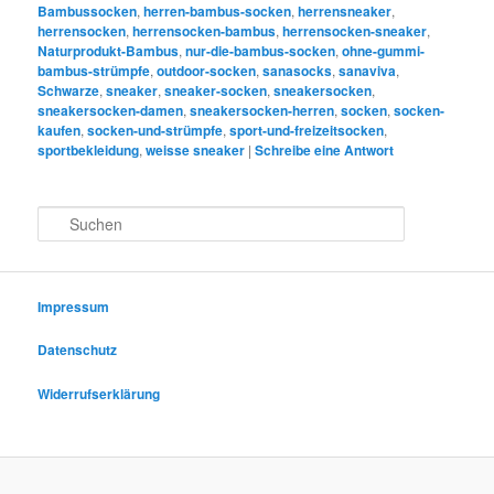
Bambussocken
,
herren-bambus-socken
,
herrensneaker
,
herrensocken
,
herrensocken-bambus
,
herrensocken-sneaker
,
Naturprodukt-Bambus
,
nur-die-bambus-socken
,
ohne-gummi-
bambus-strümpfe
,
outdoor-socken
,
sanasocks
,
sanaviva
,
Schwarze
,
sneaker
,
sneaker-socken
,
sneakersocken
,
sneakersocken-damen
,
sneakersocken-herren
,
socken
,
socken-
kaufen
,
socken-und-strümpfe
,
sport-und-freizeitsocken
,
sportbekleidung
,
weisse sneaker
|
Schreibe eine Antwort
S
u
c
h
e
Impressum
n
Datenschutz
Widerrufserklärung