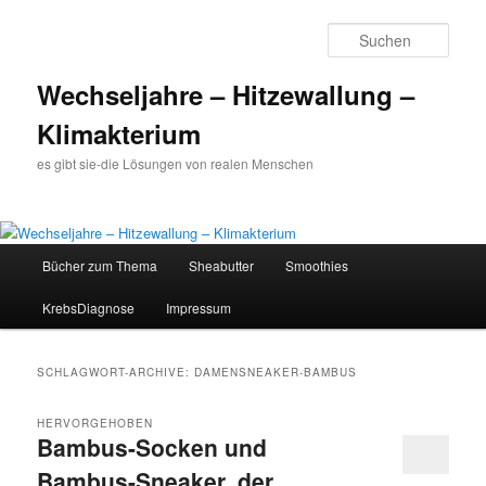
Such
Wechseljahre – Hitzewallung –
Klimakterium
es gibt sie-die Lösungen von realen Menschen
Hauptmenü
Bücher zum Thema
Sheabutter
Smoothies
Zum
Zum
KrebsDiagnose
Impressum
Inhalt
sekundären
wechseln
Inhalt
SCHLAGWORT-ARCHIVE:
DAMENSNEAKER-BAMBUS
wechseln
HERVORGEHOBEN
Bambus-Socken und
Bambus-Sneaker, der