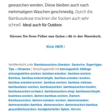
gewaschen werden. Diese bleiben auch nach
Durch die
mehrmaligem Waschen geschmeidig.
Bambusvikose trocknen die Socken auch sehr
schnell.
Ideal auch für Outdoor.
Gönnen Sie Ihren Füßen was Gutes>>Ab in den Warenkorb.
Klick HIER !
Veröffentlicht unter
Bambussocken+Sneaker
,
Sanaviva
,
Supertipps
,
Tips + Hinweise
|
Verschlagwortet mit
atmungsaktiv füßlinge
,
atmungsaktive-socken
,
bamboo-sneaker
,
bamboo-socken
,
Bambus
,
bambus-kniestrümpfe
,
bambus-sneaker-socken
,
bambus-sneakersocker
,
bambus-socken
,
bambus-viskose
,
bambusfaser-socken
,
bambussocken
,
bambussocken-kaufen
,
bambussocken-schwarz
,
bambussocken-shop
,
bambusstrümpfe
,
business-socken
,
damen-bambus-socken
,
Damen-
Bambussocken
,
damen-sneaker-socken
,
damensneaker
,
damensneaker-bambus
,
damensocken
,
damensocken-bambus
,
gesundheitssocken
,
handgekettelter Spitze
,
Herren