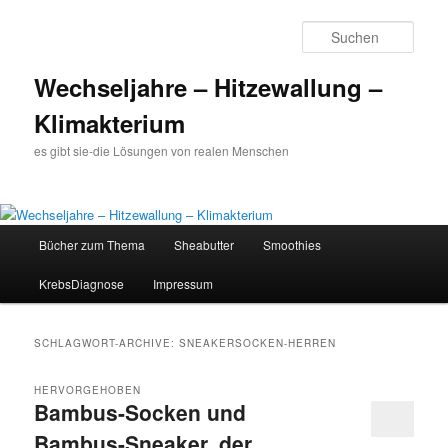
Such
Wechseljahre – Hitzewallung –
Klimakterium
es gibt sie-die Lösungen von realen Menschen
Hauptmenü
Bücher zum Thema
Sheabutter
Smoothies
Zum
Zum
KrebsDiagnose
Impressum
Inhalt
sekundären
wechseln
Inhalt
SCHLAGWORT-ARCHIVE:
SNEAKERSOCKEN-HERREN
wechseln
HERVORGEHOBEN
Bambus-Socken und
Bambus-Sneaker, der