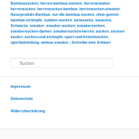
Bambussocken
,
herren-bambus-socken
,
herrensneaker
,
herrensocken
,
herrensocken-bambus
,
herrensocken-sneaker
,
Naturprodukt-Bambus
,
nur-die-bambus-socken
,
ohne-gummi-
bambus-strümpfe
,
outdoor-socken
,
sanasocks
,
sanaviva
,
Schwarze
,
sneaker
,
sneaker-socken
,
sneakersocken
,
sneakersocken-damen
,
sneakersocken-herren
,
socken
,
socken-
kaufen
,
socken-und-strümpfe
,
sport-und-freizeitsocken
,
sportbekleidung
,
weisse sneaker
|
Schreibe eine Antwort
S
u
c
h
e
Impressum
n
Datenschutz
Widerrufserklärung