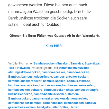
gewaschen werden. Diese bleiben auch nach
Durch die
mehrmaligem Waschen geschmeidig.
Bambusvikose trocknen die Socken auch sehr
schnell.
Ideal auch für Outdoor.
Gönnen Sie Ihren Füßen was Gutes>>Ab in den Warenkorb.
Klick HIER !
Veröffentlicht unter
Bambussocken+Sneaker
,
Sanaviva
,
Supertipps
,
Tips + Hinweise
|
Verschlagwortet mit
atmungsaktiv füßlinge
,
atmungsaktive-socken
,
bamboo-sneaker
,
bamboo-socken
,
Bambus
,
bambus-kniestrümpfe
,
bambus-sneaker-socken
,
bambus-sneakersocker
,
bambus-socken
,
bambus-viskose
,
bambusfaser-socken
,
bambussocken
,
bambussocken-kaufen
,
bambussocken-schwarz
,
bambussocken-shop
,
bambusstrümpfe
,
business-socken
,
damen-bambus-socken
,
Damen-
Bambussocken
,
damen-sneaker-socken
,
damensneaker
,
damensneaker-bambus
,
damensocken
,
damensocken-bambus
,
gesundheitssocken
,
handgekettelter Spitze
,
Herren