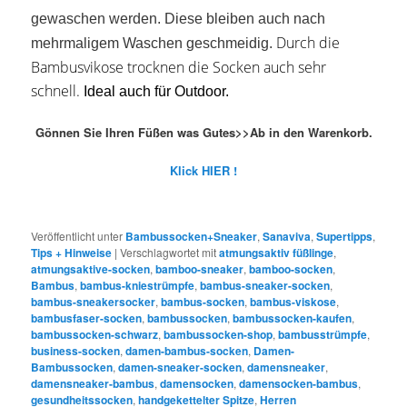
gewaschen werden. Diese bleiben auch nach
Durch die
mehrmaligem Waschen geschmeidig.
Bambusvikose trocknen die Socken auch sehr
schnell.
Ideal auch für Outdoor.
Gönnen Sie Ihren Füßen was Gutes>>Ab in den Warenkorb.
Klick HIER !
Veröffentlicht unter
Bambussocken+Sneaker
,
Sanaviva
,
Supertipps
,
Tips + Hinweise
|
Verschlagwortet mit
atmungsaktiv füßlinge
,
atmungsaktive-socken
,
bamboo-sneaker
,
bamboo-socken
,
Bambus
,
bambus-kniestrümpfe
,
bambus-sneaker-socken
,
bambus-sneakersocker
,
bambus-socken
,
bambus-viskose
,
bambusfaser-socken
,
bambussocken
,
bambussocken-kaufen
,
bambussocken-schwarz
,
bambussocken-shop
,
bambusstrümpfe
,
business-socken
,
damen-bambus-socken
,
Damen-
Bambussocken
,
damen-sneaker-socken
,
damensneaker
,
damensneaker-bambus
,
damensocken
,
damensocken-bambus
,
gesundheitssocken
,
handgekettelter Spitze
,
Herren