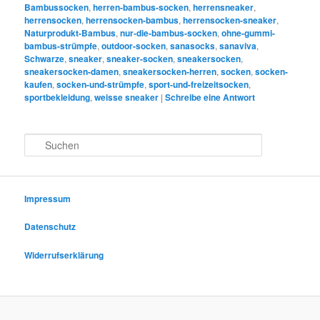
Bambussocken
,
herren-bambus-socken
,
herrensneaker
,
herrensocken
,
herrensocken-bambus
,
herrensocken-sneaker
,
Naturprodukt-Bambus
,
nur-die-bambus-socken
,
ohne-gummi-
bambus-strümpfe
,
outdoor-socken
,
sanasocks
,
sanaviva
,
Schwarze
,
sneaker
,
sneaker-socken
,
sneakersocken
,
sneakersocken-damen
,
sneakersocken-herren
,
socken
,
socken-
kaufen
,
socken-und-strümpfe
,
sport-und-freizeitsocken
,
sportbekleidung
,
weisse sneaker
|
Schreibe eine Antwort
S
u
c
h
e
Impressum
n
Datenschutz
Widerrufserklärung