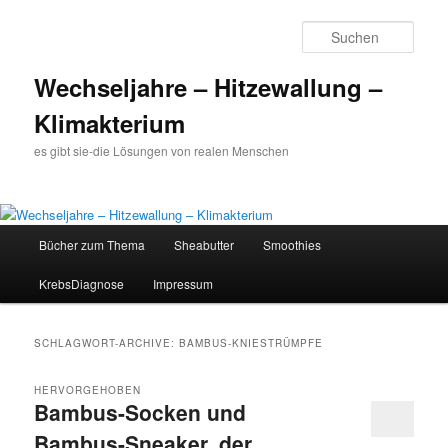
Such
Wechseljahre – Hitzewallung –
Klimakterium
es gibt sie-die Lösungen von realen Menschen
Hauptmenü
Bücher zum Thema
Sheabutter
Smoothies
Zum
Zum
KrebsDiagnose
Impressum
Inhalt
sekundären
wechseln
Inhalt
SCHLAGWORT-ARCHIVE:
BAMBUS-KNIESTRÜMPFE
wechseln
HERVORGEHOBEN
Bambus-Socken und
Bambus-Sneaker, der