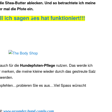
die Shea-Butter ablecken. Und so betrachtete ich meine
r mal die Pfote ein.
ll ich sagen
es hat funktioniert!!!
à
auch für die
Hundepfoten-Pflege
nutzen. Das werde ich
merken, die meine kleine wieder durch das gestreute Salz
u werden.
empfehlen…probieren Sie es aus…Viel Spass wünscht
al:
www.gesunder-hund.comlu.com