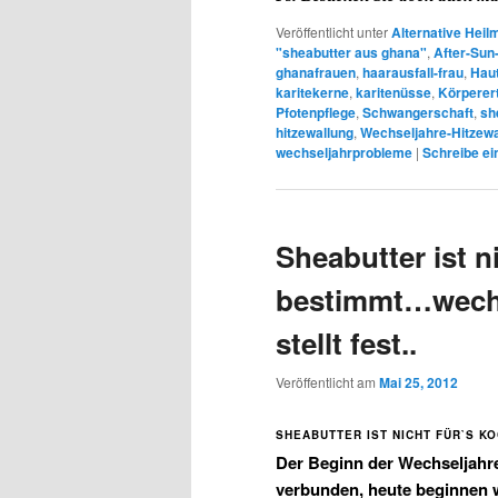
Veröffentlicht unter
Alternative Hei
"sheabutter aus ghana"
,
After-Sun
ghanafrauen
,
haarausfall-frau
,
Haut
karitekerne
,
karitenüsse
,
Körperer
Pfotenpflege
,
Schwangerschaft
,
sh
hitzewallung
,
Wechseljahre-Hitzewa
wechseljahrprobleme
|
Schreibe ei
Sheabutter ist n
bestimmt…wechs
stellt fest..
Veröffentlicht am
Mai 25, 2012
SHEABUTTER IST NICHT FÜR`S K
Der Beginn der Wechseljahre
verbunden, heute beginnen wi