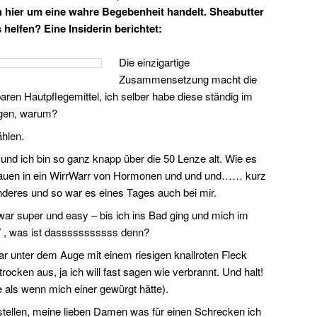
ch hier um eine wahre Begebenheit handelt. Sheabutter
 helfen? Eine Insiderin berichtet:
Die einzigartige
Zusammensetzung macht die
ren Hautpflegemittel, ich selber habe diese ständig im
agen, warum?
ählen.
und ich bin so ganz knapp über die 50 Lenze alt. Wie es
 Frauen in ein WirrWarr von Hormonen und und und…… kurz
deres und so war es eines Tages auch bei mir.
war super und easy – bis ich ins Bad ging und mich im
 , was ist dasssssssssss denn?
ar unter dem Auge mit einem riesigen knallroten Fleck
trocken aus, ja ich will fast sagen wie verbrannt. Und halt!
e als wenn mich einer gewürgt hätte).
rstellen, meine lieben Damen was für einen Schrecken ich