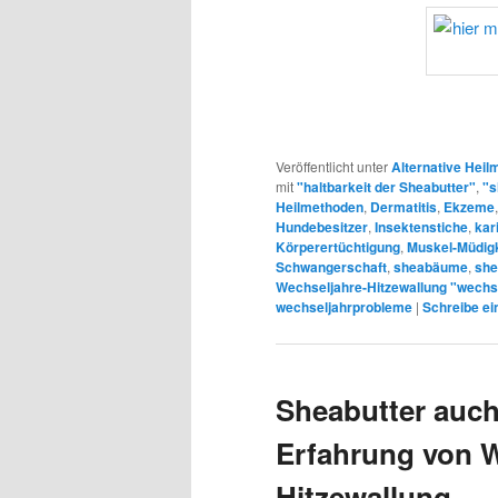
Veröffentlicht unter
Alternative Hei
mit
"haltbarkeit der Sheabutter"
,
"s
Heilmethoden
,
Dermatitis
,
Ekzeme
Hundebesitzer
,
Insektenstiche
,
kar
Körperertüchtigung
,
Muskel-Müdigk
Schwangerschaft
,
sheabäume
,
she
Wechseljahre-Hitzewallung "wechse
wechseljahrprobleme
|
Schreibe ei
Sheabutter auch
Erfahrung von W
Hitzewallung