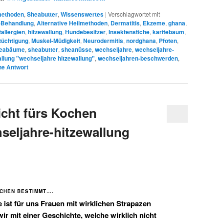
lmethoden
,
Sheabutter
,
Wissenswertes
|
Verschlagwortet mit
-Behandlung
,
Alternative Heilmethoden
,
Dermatitis
,
Ekzeme
,
ghana
,
allergien
,
hitzewallung
,
Hundebesitzer
,
Insektenstiche
,
karitebaum
,
tüchtigung
,
Muskel-Müdigkeit
,
Neurodermitis
,
nordghana
,
Pfoten
,
eabäume
,
sheabutter
,
sheanüsse
,
wechseljahre
,
wechseljahre-
llung "wechseljahre hitzewallung"
,
wechseljahren-beschwerden
,
ne Antwort
icht fürs Kochen
eljahre-hitzewallung
OCHEN BESTIMMT….
 ist für uns Frauen mit wirklichen Strapazen
r mit einer Geschichte, welche wirklich nicht