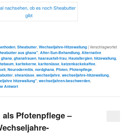
lmethoden
,
Sheabutter
,
Wechseljahre-Hitzewallung
|
Verschlagwortet
heabutter aus ghana"
,
After-Sun-Behandlung
,
Alternative
,
ghana
,
ghanafrauen
,
haarausfall-frau
,
Hautallergien
,
hitzewallung
,
itebaum
,
karitekerne
,
karitenüsse
,
katzenkackekaffee
,
eit
,
Neurodermitis
,
nordghana
,
Pfoten
,
Pfotenpflege
,
abutter
,
sheanüsse
,
wechseljahre
,
wechseljahre-hitzewallung
,
ljahre hitzewallung"
,
wechseljahren-beschwerden
,
ne Antwort
 als Pfotenpflege –
echseljahre-