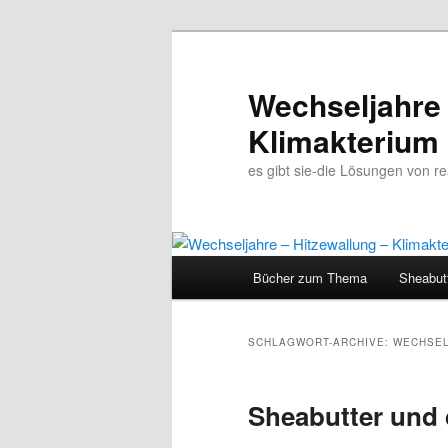
Wechseljahre 
Klimakterium
es gibt sie-die Lösungen von 
Hauptmenü
Bücher zum Thema
Sheabut
Zum
Zum
Inhalt
sekundären
SCHLAGWORT-ARCHIVE:
WECHSEL
wechseln
Inhalt
Sheabutter und 
wechseln