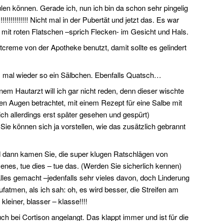
en können. Gerade ich, nun ich bin da schon sehr pingelig
!!!!!!!!!!!! Nicht mal in der Pubertät und jetzt das. Es war
mit roten Flatschen –sprich Flecken- im Gesicht und Hals.
ttcreme von der Apotheke benutzt, damit sollte es gelindert
s mal wieder so ein Sälbchen. Ebenfalls Quatsch…
m Hautarzt will ich gar nicht reden, denn dieser wischte
inen Augen betrachtet, mit einem Rezept für eine Salbe mit
ch allerdings erst später gesehen und gespürt)
 Sie können sich ja vorstellen, wie das zusätzlich gebrannt
d dann kamen Sie, die super klugen Ratschlägen von
nes, tue dies – tue das. (Werden Sie sicherlich kennen)
alles gemacht –jedenfalls sehr vieles davon, doch Linderung
ufatmen, als ich sah: oh, es wird besser, die Streifen am
kleiner, blasser – klasse!!!!
ch bei Cortison angelangt. Das klappt immer und ist für die