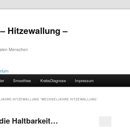
– Hitzewallung –
realen Menschen
ter
Smoothies
KrebsDiagnose
Impressum
JAHRE-HITZEWALLUNG “WECHSELJAHRE HITZEWALLUNG”
die Haltbarkeit…