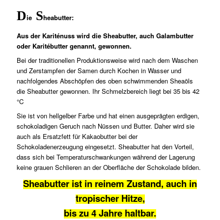
D
S
ie
heabutter:
Aus der Kariténuss wird die Sheabutter, auch Galambutter
oder Karitébutter genannt, gewonnen.
Bei der traditionellen Produktionsweise wird nach dem Waschen
und Zerstampfen der Samen durch Kochen in Wasser und
nachfolgendes Abschöpfen des oben schwimmenden Sheaöls
die Sheabutter gewonnen. Ihr Schmelzbereich liegt bei 35 bis 42
°C
Sie ist von hellgelber Farbe und hat einen ausgeprägten erdigen,
schokoladigen Geruch nach Nüssen und Butter. Daher wird sie
auch als Ersatzfett für Kakaobutter bei der
Schokoladenerzeugung eingesetzt. Sheabutter hat den Vorteil,
dass sich bei Temperaturschwankungen während der Lagerung
keine grauen Schlieren an der Oberfläche der Schokolade bilden.
Sheabutter ist in reinem Zustand, auch in
tropischer Hitze,
bis zu 4 Jahre haltbar.