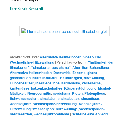
Ihre Sarah Bernardi
Veröffentlicht unter
Alternative Heilmethoden
,
Sheabutter
,
Wechseljahre-Hitzewallung
|
Verschlagwortet mit
"haltbarkeit der
Sheabutter"
,
"sheabutter aus ghana"
,
After-Sun-Behandlung
,
Alternative Heilmethoden
,
Dermatitis
,
Ekzeme
,
ghana
,
ghanafrauen
,
haarausfall-frau
,
Hautallergien
,
hitzewallung
,
Hundebesitzer
,
Insektenstiche
,
karitebaum
,
karitekerne
,
karitenüsse
,
katzenkackekaffee
,
Körperertüchtigung
,
Muskel-
Müdigkeit
,
Neurodermitis
,
nordghana
,
Pfoten
,
Pfotenpflege
,
Schwangerschaft
,
sheabäume
,
sheabutter
,
sheanüsse
,
wechseljahre
,
wechseljahre-hitzewallung
,
Wechseljahre-
Hitzewallung "wechseljahre hitzewallung"
,
wechseljahren-
beschwerden
,
wechseljahrprobleme
|
Schreibe eine Antwort