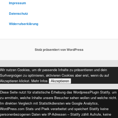
e
Impressum
n
Datenschutz
Widerrufserklärung
Stolz präsentiert von WordPress
Wir nutzen Cookies, um dir passende Inhalte zu präsentieren und dein
Surfvergnügen zu optimieren, aktivieren Cookies aber erst, wenn du auf
Akzeptieren klickst.
Mehr Infos
Akzeptieren
Diese Seite nutzt für statistische Erhebung das WordpressPlugin Statify. um
zu ermitteln, welche Inhalte unsere Besucher sehen wollen und welche nicht.
Im direkten Vergleich mit Statistikdiensten wie Google Analytics,
WordPress.com Stats und Piwik verarbeitet und speichert Statify keine
personenbezogenen Daten wie IP-Adressen – Statify zählt Aufrufe, keine