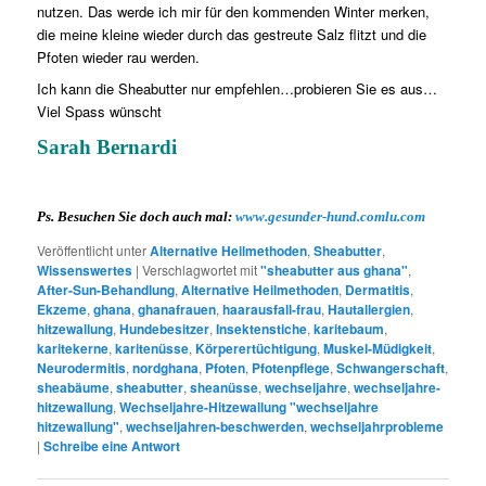
nutzen. Das werde ich mir für den kommenden Winter merken,
die meine kleine wieder durch das gestreute Salz flitzt und die
Pfoten wieder rau werden.
Ich kann die Sheabutter nur empfehlen…probieren Sie es aus…
Viel Spass wünscht
Sarah Bernardi
Ps. Besuchen Sie doch auch mal:
www.gesunder-hund.comlu.com
Veröffentlicht unter
Alternative Heilmethoden
,
Sheabutter
,
Wissenswertes
|
Verschlagwortet mit
"sheabutter aus ghana"
,
After-Sun-Behandlung
,
Alternative Heilmethoden
,
Dermatitis
,
Ekzeme
,
ghana
,
ghanafrauen
,
haarausfall-frau
,
Hautallergien
,
hitzewallung
,
Hundebesitzer
,
Insektenstiche
,
karitebaum
,
karitekerne
,
karitenüsse
,
Körperertüchtigung
,
Muskel-Müdigkeit
,
Neurodermitis
,
nordghana
,
Pfoten
,
Pfotenpflege
,
Schwangerschaft
,
sheabäume
,
sheabutter
,
sheanüsse
,
wechseljahre
,
wechseljahre-
hitzewallung
,
Wechseljahre-Hitzewallung "wechseljahre
hitzewallung"
,
wechseljahren-beschwerden
,
wechseljahrprobleme
|
Schreibe eine Antwort