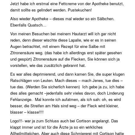
Jetzt habe ich erstmal eine Fettcreme von der Apotheke benutzt,
damit sollte es gelindert werden. Pustekuchen!
Also wieder Apotheke – dieses mal wieder so ein Sälbchen.
Ebenfalls Quatsch…
Von meinen Besuchen bei meinem Hautarzt will ich gar nicht
reden, denn dieser wischte diese Lapalie, wie er es in seinen
Augen betrachtet, mit einem Rezept für eine Salbe mit
Zitronensäure weg. (das habe ich allerdings erst später gesehen
und gespürt) Zitronensäure auf die Flecken, Sie können sich ja
vorstellen, wie das zusätzlich gebrannt hat.
Es war alles deprimierend, und dann kamen Sie, die super klugen
Ratschlägen von Leuten. Mach dieses – mach Jenes, tue dies –
tue das. (Werden Sie sicherlich kennen)
Ich gebe ja zu, ich habe
dies alles gemacht –jedenfalls sehr vieles davon, doch Linderung
Fehlanzeige.
Mal konnte ich aufatmen, als ich sah: oh, es wird
besser, die Streifen am Hals sind weg – der Fleck wird kleiner,
blasser – klasse!!!!
Logo!!!- war ja zum Schluss auch bei Cortison angelangt. Das
klappt immer und ist für die Ärzte ja so ein wirkliches
Allheilmittelchen. Aber auch diese Schmiererei mit Cortison hatte