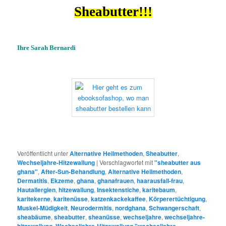
Sheabutter!!!
Ihre Sarah Bernardi
Veröffentlicht unter
Alternative Heilmethoden
,
Sheabutter
,
Wechseljahre-Hitzewallung
|
Verschlagwortet mit
"sheabutter aus
ghana"
,
After-Sun-Behandlung
,
Alternative Heilmethoden
,
Dermatitis
,
Ekzeme
,
ghana
,
ghanafrauen
,
haarausfall-frau
,
Hautallergien
,
hitzewallung
,
Insektenstiche
,
karitebaum
,
karitekerne
,
karitenüsse
,
katzenkackekaffee
,
Körperertüchtigung
,
Muskel-Müdigkeit
,
Neurodermitis
,
nordghana
,
Schwangerschaft
,
sheabäume
,
sheabutter
,
sheanüsse
,
wechseljahre
,
wechseljahre-
hitzewallung
,
Wechseljahre-Hitzewallung "wechseljahre