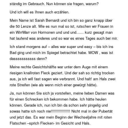
ständig im Gebrauch. Nun können sie fragen, warum?
Und ich will es Ihnen auch erzählen.
Mein Name ist Sarah Bernardi und ich bin so ganz knapp über
die 50 Lenze alt. Wie es nun mal so ist, rutschen wir Frauen in
ein WirrWarr von Hormonen und und und…… kurz gesagt man
hat laufend was anderes und so war es eines Tages auch bei mir.
Ich stand morgens auf – alles war super und easy – bis ich ins
Bad ging und mich im Spiegel betrachtet habe. WOW , was ist
dasssssssssss denn?
Meine rechte Gesichtshälfte war unter dem Auge mit einem
riesigen knallroten Fleck geziert. Und der sah so richtig trocken
aus, ja ich will fast sagen wie verbrannt. Und halt! am Hals zwei
rote Streifen (wie als wenn mich einer gewürgt hätte).
Ja, nun können Sie sich ja vorstellen, meine lieben Damen was
für einen Schrecken ich bekommen habe. Ich hätte heulen
können. Gerade ich, nun ich bin da schon sehr pingelig und
sowas hatte ich noch nie!!!!!!!!!!!!!!!!! Nicht mal in der Pubertät
und jetzt das. Es war mein Beginn der Wechseljahre mit roten
Flatschen –sprich Flecken- im Gesicht und Hals.