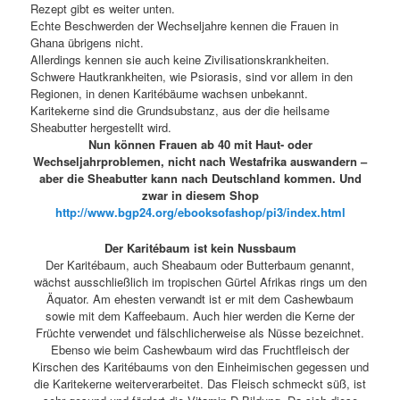
Rezept gibt es weiter unten.
Echte Beschwerden der Wechseljahre kennen die Frauen in
Ghana übrigens nicht.
Allerdings kennen sie auch keine Zivilisationskrankheiten.
Schwere Hautkrankheiten, wie Psiorasis, sind vor allem in den
Regionen, in denen Karitébäume wachsen unbekannt.
Karitekerne sind die Grundsubstanz, aus der die heilsame
Sheabutter hergestellt wird.
Nun können Frauen ab 40 mit Haut- oder
Wechseljahrproblemen, nicht nach Westafrika auswandern –
aber die Sheabutter kann nach Deutschland kommen. Und
zwar in diesem Shop
http://www.bgp24.org/ebooksofashop/pi3/index.html
Der Karitébaum ist kein Nussbaum
Der Karitébaum, auch Sheabaum oder Butterbaum genannt,
wächst ausschließlich im tropischen Gürtel Afrikas rings um den
Äquator. Am ehesten verwandt ist er mit dem Cashewbaum
sowie mit dem Kaffeebaum. Auch hier werden die Kerne der
Früchte verwendet und fälschlicherweise als Nüsse bezeichnet.
Ebenso wie beim Cashewbaum wird das Fruchtfleisch der
Kirschen des Karitébaums von den Einheimischen gegessen und
die Karitekerne weiterverarbeitet. Das Fleisch schmeckt süß, ist