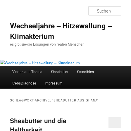
Such
Wechseljahre – Hitzewallung –
Klimakterium
es gibt sie-die Lösungen von realen Menschen
Hauptmenü
Bücher zum Thema
Sheabutter
Smoothies
Zum
Zum
KrebsDiagnose
Impressum
Inhalt
sekundären
wechseln
Inhalt
SCHLAGWORT-ARCHIVE:
“SHEABUTTER AUS GHANA”
wechseln
Sheabutter und die
Haltbarkeit…