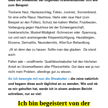
zum Beispiel:
Trockene Haut, Hautausschlag, Falten, Juckreiz, Sonnenbrand,
für eine softe Rasur, Hautrisse, Harte oder raue Haut (zum
Beispiel an den Füßen), Schutz bei kaltem Wetter, Frostbeulen,
Vorbeugung gegen Hautrisse bei der Schwangerschaft,
Insektenstiche, Muskel-Müdigkeit -Schmerzen oder -Spannung,
vor und nach anstrengender Körperertüchtigung, Hautallergien,
Ekzeme, Dermatitis, Neurodermitis, After-Sun Behandlung
JA ist denn das zu fassen. Sollte man das glauben.
Da stand
auch:
Falten ade – unraffinierte
Qualitätssheabutter hat den höchsten
Anteil an Unverseifbarem aller Pflanzenfette. Gut dass war ja nun
nicht mein Problem, allerdings gut zu wissen.
So ich besorgte mit nun die Sheabutter
– die reine natürlich-
und begann diese auch täglichst an zu wenden. Wie und ob
es mir geholfen hat, werde ich in einem anderen Bericht
schreiben, nur so viel:
Ich bin begeistert von der