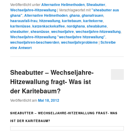
Veröffentlicht unter
Alternative Heilmethoden
,
Sheabutter
,
Wechseljahre-Hitzewallung
|
Verschlagwortet mit
"sheabutter aus
ghana"
,
Alternative Heilmethoden
,
ghana
,
ghanafrauen
,
haarausfall-frau
,
hitzewallung
,
karitebaum
,
karitekerne
,
karitenüsse
,
katzenkackekaffee
,
nordghana
,
sheabäume
,
sheabutter
,
sheanüsse
,
wechseljahre
,
wechseljahre-hitzewallung
,
Wechseljahre-Hitzewallung "wechseljahre hitzewallung"
,
wechseljahren-beschwerden
,
wechseljahrprobleme
|
Schreibe
eine Antwort
Sheabutter – Wechseljahre-
Hitzewallung fragt- Was ist
der Karitebaum?
Veröffentlicht am
Mai 18, 2012
SHEABUTTER – WECHSELJAHRE-HITZEWALLUNG FRAGT- WAS
IST DER KARITÈBAUM?