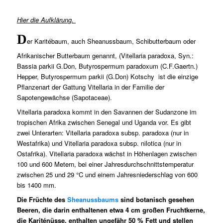
Hier die Aufklärung.
D
er Karitébaum, auch Sheanussbaum, Schibutterbaum oder
Afrikanischer Butterbaum genannt, (Vitellaria paradoxa, Syn.:
Bassia parkii G.Don, Butyrospermum paradoxum (C.F.Gaertn.)
Hepper, Butyrospermum parkii (G.Don) Kotschy
ist die einzige
Pflanzenart der Gattung Vitellaria in der Familie der
Sapotengewächse (Sapotaceae).
Vitellaria paradoxa kommt in den Savannen der Sudanzone im
tropischen Afrika zwischen Senegal und Uganda vor. Es gibt
zwei Unterarten: Vitellaria paradoxa subsp. paradoxa (nur in
Westafrika) und Vitellaria paradoxa subsp. nilotica (nur in
Ostafrika). Vitellaria paradoxa wächst in Höhenlagen zwischen
100 und 600 Metern, bei einer Jahresdurchschnittstemperatur
zwischen 25 und 29 °C und einem Jahresniederschlag von 600
bis 1400 mm.
Die Früchte des
Sheanussbaums
sind botanisch gesehen
Beeren, die darin enthaltenen etwa 4 cm großen Fruchtkerne,
die Kariténüsse, enthalten ungefähr 50 % Fett und stellen