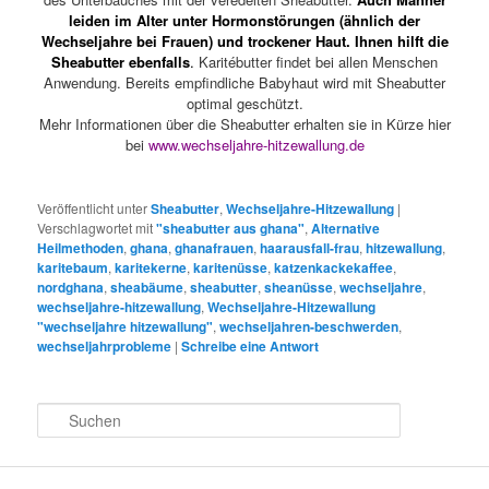
leiden im Alter unter Hormonstörungen (ähnlich der
Wechseljahre bei Frauen) und trockener Haut. Ihnen hilft die
Sheabutter ebenfalls
.
Karitébutter findet bei allen Menschen
Anwendung. Bereits empfindliche Babyhaut wird mit Sheabutter
optimal geschützt.
Mehr Informationen über die Sheabutter erhalten sie in Kürze hier
bei
www.wechseljahre-hitzewallung.de
Veröffentlicht unter
Sheabutter
,
Wechseljahre-Hitzewallung
|
Verschlagwortet mit
"sheabutter aus ghana"
,
Alternative
Heilmethoden
,
ghana
,
ghanafrauen
,
haarausfall-frau
,
hitzewallung
,
karitebaum
,
karitekerne
,
karitenüsse
,
katzenkackekaffee
,
nordghana
,
sheabäume
,
sheabutter
,
sheanüsse
,
wechseljahre
,
wechseljahre-hitzewallung
,
Wechseljahre-Hitzewallung
"wechseljahre hitzewallung"
,
wechseljahren-beschwerden
,
wechseljahrprobleme
|
Schreibe eine Antwort
S
u
c
h