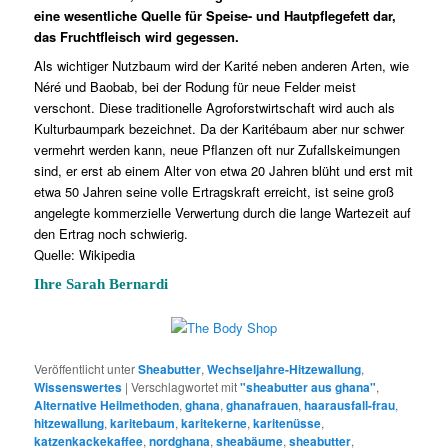
eine wesentliche Quelle für Speise- und Hautpflegefett dar,
das Fruchtfleisch wird gegessen.
Als wichtiger Nutzbaum wird der Karité neben anderen Arten, wie
Néré und Baobab, bei der Rodung für neue Felder meist
verschont. Diese traditionelle Agroforstwirtschaft wird auch als
Kulturbaumpark bezeichnet. Da der Karitébaum aber nur schwer
vermehrt werden kann, neue Pflanzen oft nur Zufallskeimungen
sind, er erst ab einem Alter von etwa 20 Jahren blüht und erst mit
etwa 50 Jahren seine volle Ertragskraft erreicht, ist seine groß
angelegte kommerzielle Verwertung durch die lange Wartezeit auf
den Ertrag noch schwierig.
Quelle: Wikipedia
Ihre Sarah Bernardi
Veröffentlicht unter
Sheabutter
,
Wechseljahre-Hitzewallung
,
Wissenswertes
|
Verschlagwortet mit
"sheabutter aus ghana"
,
Alternative Heilmethoden
,
ghana
,
ghanafrauen
,
haarausfall-frau
,
hitzewallung
,
karitebaum
,
karitekerne
,
karitenüsse
,
katzenkackekaffee
,
nordghana
,
sheabäume
,
sheabutter
,