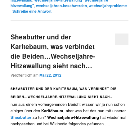
hitzewallung"
,
wechseljahren-beschwerden
,
wechseljahrprobleme
|
Schreibe eine Antwort
Sheabutter und der
Karitebaum, was verbindet
die Beiden…Wechseljahre-
Hitzewallung sieht nach…
Veröffentlicht am
Mai 22, 2012
SHEABUTTER UND DER KARITÈBAUM, WAS VERBINDET DIE
BEIDEN…WECHSELJAHRE-HITZEWALLUNG SIEHT NACH..
.
nun aus einem vorhergehenden Bericht wissen wir ja nun schon
einiges über den
Karitèbaum
, aber was hat das nun mit unserer
Sheabutter
zu tun?
Wechseljahre-Hitzewallung
hat wieder mal
nachgesehen und bei Wikipedia folgendes gefunden…..