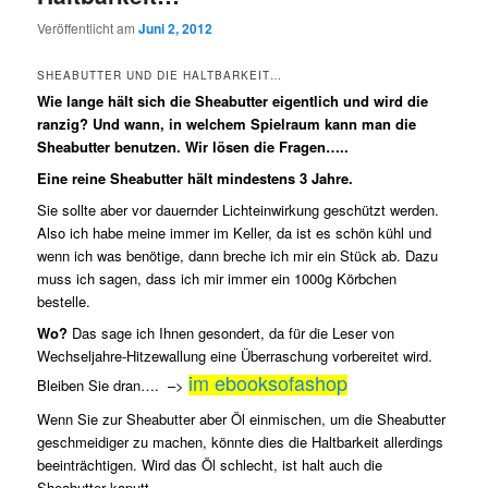
Veröffentlicht am
Juni 2, 2012
SHEABUTTER UND DIE HALTBARKEIT…
Wie lange hält sich die Sheabutter eigentlich und wird die
ranzig? Und wann, in welchem Spielraum kann man die
Sheabutter benutzen. Wir lösen die Fragen…..
Eine reine Sheabutter hält mindestens 3 Jahre.
Sie sollte aber vor dauernder Lichteinwirkung geschützt werden.
Also ich habe meine immer im Keller, da ist es schön kühl und
wenn ich was benötige, dann breche ich mir ein Stück ab. Dazu
muss ich sagen, dass ich mir immer ein 1000g Körbchen
bestelle.
Wo?
Das sage ich Ihnen gesondert, da für die Leser von
Wechseljahre-Hitzewallung eine Überraschung vorbereitet wird.
im ebooksofashop
Bleiben Sie dran….
–>
Wenn Sie zur Sheabutter aber Öl einmischen, um die Sheabutter
geschmeidiger zu machen, könnte dies die Haltbarkeit allerdings
beeinträchtigen. Wird das Öl schlecht, ist halt auch die
Sheabutter kaputt.