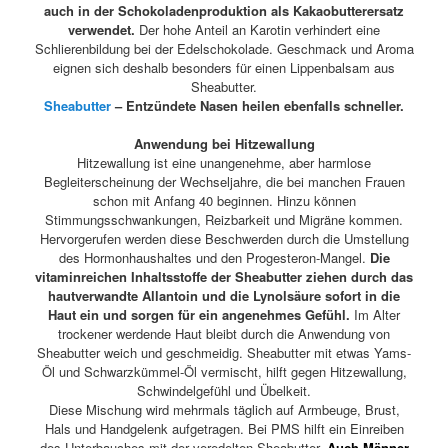
auch in der Schokoladenproduktion als Kakaobutterersatz
verwendet.
Der hohe Anteil an Karotin verhindert eine
Schlierenbildung bei der Edelschokolade. Geschmack und Aroma
eignen sich deshalb besonders für einen Lippenbalsam aus
Sheabutter.
Sheabutter
– Entzündete Nasen heilen ebenfalls schneller.
Anwendung bei Hitzewallung
Hitzewallung ist eine unangenehme, aber harmlose
Begleiterscheinung der Wechseljahre, die bei manchen Frauen
schon mit Anfang 40 beginnen. Hinzu können
Stimmungsschwankungen, Reizbarkeit und Migräne kommen.
Hervorgerufen werden diese Beschwerden durch die Umstellung
des Hormonhaushaltes und den Progesteron-Mangel.
Die
vitaminreichen Inhaltsstoffe der Sheabutter ziehen durch das
hautverwandte Allantoin und die Lynolsäure sofort in die
Haut ein und sorgen für ein angenehmes Gefühl.
Im Alter
trockener werdende Haut bleibt durch die Anwendung von
Sheabutter weich und geschmeidig. Sheabutter mit etwas Yams-
Öl und Schwarzkümmel-Öl vermischt, hilft gegen Hitzewallung,
Schwindelgefühl und Übelkeit.
Diese Mischung wird mehrmals täglich auf Armbeuge, Brust,
Hals und Handgelenk aufgetragen. Bei PMS hilft ein Einreiben
des Unterbauches mit der veredelten Sheabutter.
Auch Männer