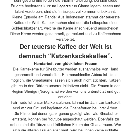
sehr gesund und fördert die Vitamin-D-Bildung. Da sich diese
Früchte höchstens kurz im
Lagerzelt
in Ghana lagern lassen und
leicht verderben, sind sie in Europa vollkommen unbekannt.
Kleine Episode am Rande: Aus Indonesien stammt der teuerste
Kaffee der Welt. Kaffeekirschen sind dort die Leibspeise einer
Schleichkatzenart, welche die Kerne anschließend ausscheidet.
Diese Kerne werden gesammelt, getrocknet und zu Kaffeebohnen
verarbeitet.
Der teuerste Kaffee der Welt ist
demnach “Katzenkackekaffee”.
Handarbeit von glücklichen Frauen
Die Karitekerne für Sheabutter werden ausnahmslos von Hand
gesammelt und verarbeitet. Ein maschineller Abbau ist nicht
möglich, die Sheabäume lassen sich auch nicht züchten. Katzen
gibt es in den Dörfern unserer Initiativen nicht. Die Frauen in der
Region Sherigu (Nordghana) werden von uns unterstützt und gut
entlohnt.
Fair-Trade ist unser Markenzeichen. Einmal im Jahr zur Erntezeit
sind wir vor Ort und begleiten die Ghanafrauen bei ihrer Arbeit.
Die Filme, bei denen ganz genau gezeigt wird, wie Sheabutter
entsteht, können bei Youtube angeschaut werden. Ebenfalls zu
sehen sind die Tänze und fröhlichen Feiern der Ghanafrauen. Wer
sich die älteren Frauen anschaut, wird bei ihnen keine schlaffe