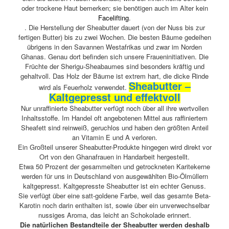
oder trockene Haut bemerken; sie benötigen auch im Alter kein
Facelifting
.
. Die Herstellung der Sheabutter dauert (von der Nuss bis zur
fertigen Butter) bis zu zwei Wochen. Die besten Bäume gedeihen
übrigens in den Savannen Westafrikas und zwar im Norden
Ghanas. Genau dort befinden sich unsere Fraueninitiativen. Die
Früchte der Sherigu-Sheabaumes sind besonders kräftig und
gehaltvoll. Das Holz der Bäume ist extrem hart, die dicke Rinde
Sheabutter –
wird als Feuerholz verwendet.
Kaltgepresst und effektvoll
Nur unraffinierte Sheabutter verfügt noch über all ihre wertvollen
Inhaltsstoffe. Im Handel oft angebotenen Mittel aus raffiniertem
Sheafett sind reinweiß, geruchlos und haben den größten Anteil
an Vitamin E und A verloren.
Ein Großteil unserer Sheabutter-Produkte hingegen wird direkt vor
Ort von den Ghanafrauen in Handarbeit hergestellt.
Etwa 50 Prozent der gesammelten und getrockneten Karitekerne
werden für uns in Deutschland von ausgewählten Bio-Ölmüllern
kaltgepresst. Kaltgepresste Sheabutter ist ein echter Genuss.
Sie verfügt über eine satt-goldene Farbe, weil das gesamte Beta-
Karotin noch darin enthalten ist, sowie über ein unverwechselbar
nussiges Aroma, das leicht an Schokolade erinnert.
Die natürlichen Bestandteile der Sheabutter werden deshalb