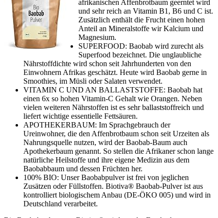
afrikanischen Affenbrotbaum geerntet wird
und sehr reich an Vitamin B1, B6 und C ist.
Zusätzlich enthält die Frucht einen hohen
Anteil an Mineralstoffe wir Kalcium und
Magnesium.
SUPERFOOD: Baobab wird zurecht als
Superfood bezeichnet. Die unglaubliche
Nährstoffdichte wird schon seit Jahrhunderten von den
Einwohnern Afrikas geschätzt. Heute wird Baobab gerne in
Smoothies, im Müsli oder Salaten verwendet.
VITAMIN C UND AN BALLASTSTOFFE: Baobab hat
einen 6x so hohen Vitamin-C Gehalt wie Orangen. Neben
vielen weiteren Nährstoffen ist es sehr ballaststoffreich und
liefert wichtige essentielle Fettsäuren.
APOTHEKERBAUM: Im Sprachgebrauch der
Ureinwohner, die den Affenbrotbaum schon seit Urzeiten als
Nahrungsquelle nutzen, wird der Baobab-Baum auch
Apothekerbaum genannt. So stellen die Afrikaner schon lange
natürliche Heilstoffe und ihre eigene Medizin aus dem
Baobabbaum und dessen Früchten her.
100% BIO: Unser Baobabpulver ist frei von jeglichen
Zusätzen oder Füllstoffen. Biotiva® Baobab-Pulver ist aus
kontrolliert biologischem Anbau (DE-ÖKO 005) und wird in
Deutschland verarbeitet.