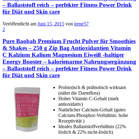
– Ballaststoff reich – perfekter Fitness Power Drink
für Diät und Skin care
Veröffentlicht am
Juni 15, 2015
von
irene57
2
Pure Baobab Premium Frucht Pulver für Smoothies
& Shakes – 250 g Zip Bag Antioxidantien Vitamin
C Kalzium Kalium Magnesium Eiweiß -haltiger
Energy Booster – kalorienarme Nahrungsergänzung
– Ballaststoff reich – perfekter Fitness Power Drink
für Diät und Skin care
Probiotisch & präbiotisch wirksam
(nährt die Darmflora)
Hoher Vitamin C-Gehalt (stark
antioxidativ)
Natürlicher Calcium-Gehalt (gutes
Calcium-Phosphor-Verhältnis: hohe
Rezeptivität )
Ideales Ballaststoffverhältnis (22%
löslich & 22% nicht-löslich)