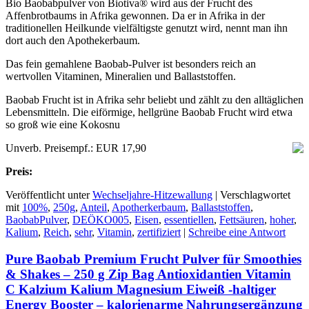
Bio Baobabpulver von Biotiva® wird aus der Frucht des
Affenbrotbaums in Afrika gewonnen. Da er in Afrika in der
traditionellen Heilkunde vielfältigste genutzt wird, nennt man ihn
dort auch den Apothekerbaum.
Das fein gemahlene Baobab-Pulver ist besonders reich an
wertvollen Vitaminen, Mineralien und Ballaststoffen.
Baobab Frucht ist in Afrika sehr beliebt und zählt zu den alltäglichen
Lebensmitteln. Die eiförmige, hellgrüne Baobab Frucht wird etwa
so groß wie eine Kokosnu
Unverb. Preisempf.: EUR 17,90
Preis:
Veröffentlicht unter
Wechseljahre-Hitzewallung
|
Verschlagwortet
mit
100%
,
250g
,
Anteil
,
Apotherkerbaum
,
Ballaststoffen
,
BaobabPulver
,
DEÖKO005
,
Eisen
,
essentiellen
,
Fettsäuren
,
hoher
,
Kalium
,
Reich
,
sehr
,
Vitamin
,
zertifiziert
|
Schreibe eine Antwort
Pure Baobab Premium Frucht Pulver für Smoothies
& Shakes – 250 g Zip Bag Antioxidantien Vitamin
C Kalzium Kalium Magnesium Eiweiß -haltiger
Energy Booster – kalorienarme Nahrungsergänzung