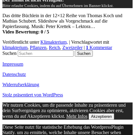
Bitte erlaube Cookies, indem du auf Übernehmen im Banner klickst.
Das dritte Büchlein in der 12×12 Reihe von Thomas Koch und
Mathias Schubert. Slideshow als Vorgeschmack auf die
Papierfassung. Musik: Peter Krettek – Lektora…
Video Bewertung: 0 / 5
Veröffentlicht unter
Klimakterium,
|
Verschlagwortet mit
klimakterium
,
Pflanzen
,
Reich
,
Zweizeiler
|
1
Kommentar
Suchen
Impressum
Datenschutz
Widerrufserklärung
Stolz präsentiert von WordPress
Wir nutzen Cookies, um dir passende Inhalte zu präsentieren und
dein Surfvergnügen zu optimieren, aktivieren Cookies aber erst,
wenn du auf Akzeptieren klickst.
Mehr Infos
Akzeptieren
Diese Seite nutzt für statistische Erhebung das WordpressPlugin
Statify. um zu ermitteln, welche Inhalte unsere Besucher sehen