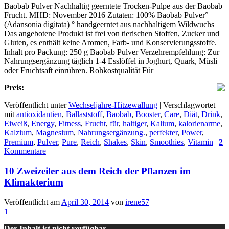
Baobab Pulver Nachhaltig geerntete Trocken-Pulpe aus der Baobab
Frucht. MHD: November 2016 Zutaten: 100% Baobab Pulver°
(Adansonia digitata) ° handgeerntet aus nachhaltigem Wildwuchs
Das angebotene Produkt ist frei von tierischen Stoffen, Zucker und
Gluten, es enthält keine Aromen, Farb- und Konservierungsstoffe.
Inhalt pro Packung: 250 g Baobab Pulver Verzehrempfehlung: Zur
Nahrungsergänzung täglich 1-4 Esslöffel in Joghurt, Quark, Müsli
oder Fruchtsaft einrühren. Rohkostqualität Für
Preis:
Veröffentlicht unter
Wechseljahre-Hitzewallung
|
Verschlagwortet
mit
antioxidantien
,
Ballaststoff
,
Baobab
,
Booster
,
Care
,
Diät
,
Drink
,
Eiweiß
,
Energy
,
Fitness
,
Frucht
,
für
,
haltiger
,
Kalium
,
kalorienarme
,
Kalzium
,
Magnesium
,
Nahrungsergänzung.
,
perfekter
,
Power
,
Premium
,
Pulver
,
Pure
,
Reich
,
Shakes
,
Skin
,
Smoothies
,
Vitamin
|
2
Kommentare
10 Zweizeiler aus dem Reich der Pflanzen im
Klimakterium
Veröffentlicht am
April 30, 2014
von
irene57
1
Der Inhalt ist nicht verfügbar.