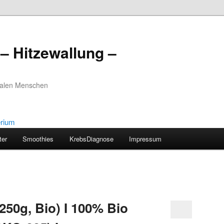
– Hitzewallung –
realen Menschen
ter
Smoothies
KrebsDiagnose
Impressum
250g, Bio) I 100% Bio