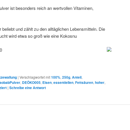
ver ist besonders reich an wertvollen Vitaminen,
r beliebt und zählt zu den alltäglichen Lebensmitteln. Die
rucht wird etwa so groß wie eine Kokosnu
0
tzewallung
|
Verschlagwortet mit
100%
,
250g
,
Anteil
,
aobabPulver
,
DEÖKO005
,
Eisen
,
essentiellen
,
Fettsäuren
,
hoher
,
ziert
|
Schreibe eine Antwort