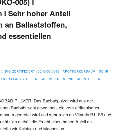
ÖKO-005) I
I Sehr hoher Anteil
h an Ballaststoffen,
nd essentiellen
0% BIO ZERTIFIZIERT (DE-ÖKO-005) I APOTHERKERBAUM I SEHR
H AN BALLASTSTOFFEN, KALIUM, EISEN UND ESSENTIELLEN
OBAB-PULVER: Das Baobabpulver wird aus der
enen Baobabfrucht gewonnen, die vom afrikanischen
rotbaum geerntet wird und sehr reich an Vitamin B1, B6 und
Zusätzlich enthält die Frucht einen hohen Anteil an
lstoffe wir Kalcium und Magnesium.