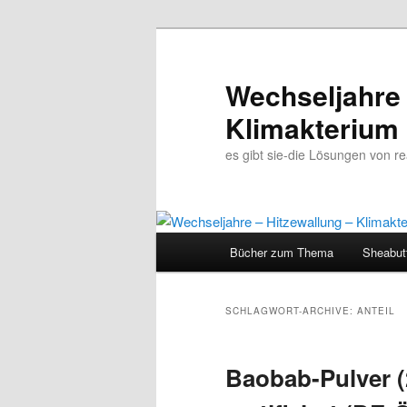
Wechseljahre 
Klimakterium
es gibt sie-die Lösungen von 
Hauptmenü
Bücher zum Thema
Sheabut
Zum
Zum
Inhalt
sekundären
SCHLAGWORT-ARCHIVE:
ANTEIL
wechseln
Inhalt
Baobab-Pulver (
wechseln