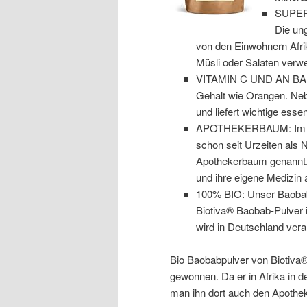
SUPERF
Die ung
von den Einwohnern Afri
Müsli oder Salaten verw
VITAMIN C UND AN BALL
Gehalt wie Orangen. Nebe
und liefert wichtige essen
APOTHEKERBAUM: Im Spr
schon seit Urzeiten als
Apothekerbaum genannt. S
und ihre eigene Medizi
100% BIO: Unser Baobabpu
Biotiva® Baobab-Pulver 
wird in Deutschland verar
Bio Baobabpulver von Biotiva®
gewonnen. Da er in Afrika in der
man ihn dort auch den Apothe