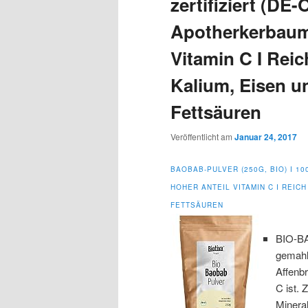
zertifiziert (DE-
Apotherkerbaum 
Vitamin C I Reic
Kalium, Eisen u
Fettsäuren
Veröffentlicht am
Januar 24, 2017
BAOBAB-PULVER (250G, BIO) I 10
HOHER ANTEIL VITAMIN C I REIC
FETTSÄUREN
BIO-BA
gemahl
Affenb
C ist. 
Minera