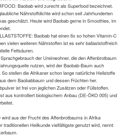
OOD: Baobab wird zurecht als Superfood bezeichnet.
laubliche Nährstoffdichte wird schon seit Jahrhunderten
kas geschätzt. Heute wird Baobab gerne in Smoothies, im
endet.
ASTSTOFFE: Baobab hat einen 6x so hohen Vitamin-C
n vielen weiteren Nährstoffen ist es sehr ballaststoffreich
tielle Fettsäuren.
achgebrauch der Ureinwohner, die den Affenbrotbaum
 Nahrungsquelle nutzen, wird der Baobab-Baum auch
o stellen die Afrikaner schon lange natürliche Heilstoffe
n aus dem Baobabbaum und dessen Früchten her.
lver ist frei von jeglichen Zusätzen oder Füllstoffen.
ist aus kontrolliert biologischem Anbau (DE-ÖKO 005) und
beitet.
 wird aus der Frucht des Affenbrotbaums in Afrika
 traditionellen Heilkunde vielfältigste genutzt wird, nennt
kerbaum.