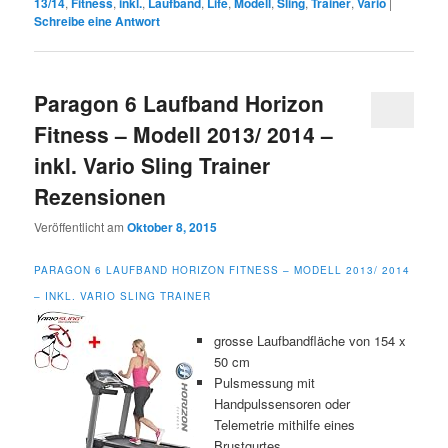
13/14
,
Fitness
,
inkl.
,
Laufband
,
Life
,
Modell
,
Sling
,
Trainer
,
Vario
|
Schreibe eine Antwort
Paragon 6 Laufband Horizon
Fitness – Modell 2013/ 2014 –
inkl. Vario Sling Trainer
Rezensionen
Veröffentlicht am
Oktober 8, 2015
PARAGON 6 LAUFBAND HORIZON FITNESS – MODELL 2013/ 2014
– INKL. VARIO SLING TRAINER
grosse Laufbandfläche von 154 x
50 cm
Pulsmessung mit
Handpulssensoren oder
Telemetrie mithilfe eines
Brustgurtes