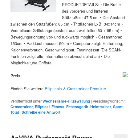
PRODUKTDETAILS: • Die Breite
des vorderen und hinteren
Stützfußes: 47,5 cm • Der Abstand
zwischen den Stützfußen: 85 cm • Trittflächen LxB: 34x14cm •
Verstellbare Griffstange (besteht aus zwei Teilen 60 + 85 cm) •
Bewegungsrichtung vor- und rückwärts möglich • Gesamthöhe:
153cm • Raddurchmesser: 50cm • Computer zeigt: Entfernung,
Kalorienverbrauch, Geschwindigkeit, Trainingszeit (Die SCAN-
Funktion zeigt alle Informationen abwechselnd an) • Die
Möglichkeit,die Griffsta
Preis:
Finden Sie weitere
Ellipticals & Crosstrainer Produkte
Veröffentlicht unter
Wechseljahre-Hitzewallung
|
Verschlagwortet mit
Crosstrainer
,
Elliptical
,
Fitness
,
Fitnessgerät
,
Heimtrainer
,
Sport
,
Total
|
Schreibe eine Antwort
AsVIVA Rudergerät Rower