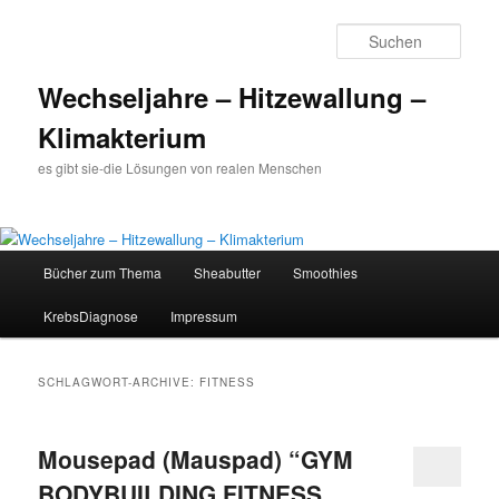
Such
Wechseljahre – Hitzewallung –
Klimakterium
es gibt sie-die Lösungen von realen Menschen
Hauptmenü
Bücher zum Thema
Sheabutter
Smoothies
Zum
Zum
KrebsDiagnose
Impressum
Inhalt
sekundären
wechseln
Inhalt
SCHLAGWORT-ARCHIVE:
FITNESS
wechseln
Mousepad (Mauspad) “GYM
BODYBUILDING FITNESS