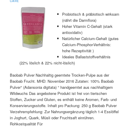
ARE
Probiotisch & präbiotisch wirksam
(nährt die Darmflora)
Hoher Vitamin C-Gehalt (stark
antioxidativ)
Natürlicher Calcium-Gehalt (gutes
Calcium-Phosphor-Verhältnis:
hohe Rezeptivität )
Ideales Ballaststoffverhältnis
(22% löslich & 22% nicht-löslich)
Baobab Pulver Nachhaltig geerntete Trocken-Pulpe aus der
Baobab Frucht. MHD: November 2016 Zutaten: 100% Baobab
Pulver° (Adansonia digitata) ° handgeerntet aus nachhaltigem
Wildwuchs Das angebotene Produkt ist frei von tierischen
Stoffen, Zucker und Gluten, es enthält keine Aromen, Farb- und
Konservierungsstoffe. Inhalt pro Packung: 250 g Baobab Pulver
Verzehrempfehlung: Zur Nahrungsergänzung täglich 1-4 Esslöffel
in Joghurt, Quark, Müsli oder Fruchtsaft einrühren.
Rohkostqualität Für