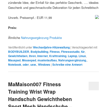
zündende Idee, der Einfall für das perfekte Geschenk. …. ideales
Geschenk und geschmackvolle Dekoration für jeden Schreibtisch
Unverb. Preisempf.: EUR 11,99
Preis:
Ähnliche
Nahrungsergänzung Produkte
Veröffentlicht unter
Wechseljahre-Hitzewallung
|
Verschlagwortet mit
BODYBUILDER
,
Bodybuilding
,
Fitness
,
Fitnessstudio
,
für
,
Gewichtheben
,
ihren
,
Internet
,
Krafttraining
,
Laptop
,
Linux
,
Mauspad
,
Mousepad
,
muskelaufbau
,
Nahrungsergänzung.
,
Notebook
,
oder
,
usw.
,
Windows
|
Schreibe eine Antwort
MaMaison007 Fitness
Training Wrist Wrap
Handschuh Gewichtheben
Sport Mesh Handschuhe –