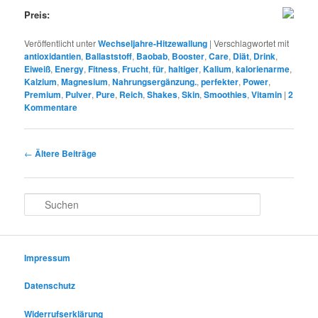
Preis:
Veröffentlicht unter
Wechseljahre-Hitzewallung
|
Verschlagwortet mit
antioxidantien
,
Ballaststoff
,
Baobab
,
Booster
,
Care
,
Diät
,
Drink
,
Eiweiß
,
Energy
,
Fitness
,
Frucht
,
für
,
haltiger
,
Kalium
,
kalorienarme
,
Kalzium
,
Magnesium
,
Nahrungsergänzung.
,
perfekter
,
Power
,
Premium
,
Pulver
,
Pure
,
Reich
,
Shakes
,
Skin
,
Smoothies
,
Vitamin
|
2
Kommentare
Beitrags-
←
Ältere Beiträge
Navigation
S
u
c
h
e
Impressum
n
Datenschutz
Widerrufserklärung