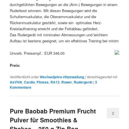
durchgeführten Bewegungen an die (Arm-) Bewegungen in einem
Ruderboot erinnern. Mit diesen Bewegungen wird die
Schultermuskulatur, die Oberarmmuskulatur und die
Rückenmuskulatur gestärkt, sowie ein optimales Herz-
Kreislauftraining erreicht und der Fettabbau gefördert.
Das Rudergerät mit minimalen Abmessungen und leichtem
Aufbau ist bestens geeignet, um ein effektives Training bei minim
Unverb. Preisempf.: EUR 349,00
Preis:
Veröffentlicht unter
Wechseljahre-Hitzewallung
|
Verschlagwortet mit
AsVIVA
,
Cardio
,
Fitness
,
RA12
,
Rower
,
Rudergerät
|
3
Kommentare
Pure Baobab Premium Frucht
2
Pulver für Smoothies &
Shakes – 250 g Zip Bag