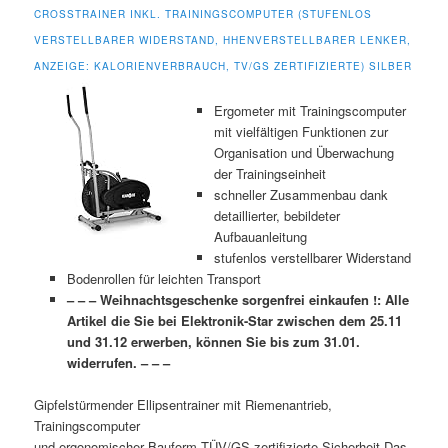
CROSSTRAINER INKL. TRAININGSCOMPUTER (STUFENLOS
VERSTELLBARER WIDERSTAND, HHENVERSTELLBARER LENKER,
ANZEIGE: KALORIENVERBRAUCH, TV/GS ZERTIFIZIERTE) SILBER
Ergometer mit Trainingscomputer
mit vielfältigen Funktionen zur
Organisation und Überwachung
der Trainingseinheit
schneller Zusammenbau dank
detaillierter, bebildeter
Aufbauanleitung
stufenlos verstellbarer Widerstand
Bodenrollen für leichten Transport
– – – Weihnachtsgeschenke sorgenfrei einkaufen !: Alle
Artikel die Sie bei Elektronik-Star zwischen dem 25.11
und 31.12 erwerben, können Sie bis zum 31.01.
widerrufen. – – –
Gipfelstürmender Ellipsentrainer mit Riemenantrieb,
Trainingscomputer
und ergonomischer Bauform.TÜV/GS-zertifizierte Sicherheit.Das