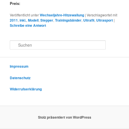
Preis:
Veröffentlicht unter
Wechseljahre-Hitzewallung
|
Verschlagwortet mit
2011
,
inkl.
,
Modell
,
Stepper
,
Trainingsbänder
,
Ultrafit
,
Ultrasport
|
Schreibe eine Antwort
S
u
c
h
e
Impressum
n
Datenschutz
Widerrufserklärung
Stolz präsentiert von WordPress