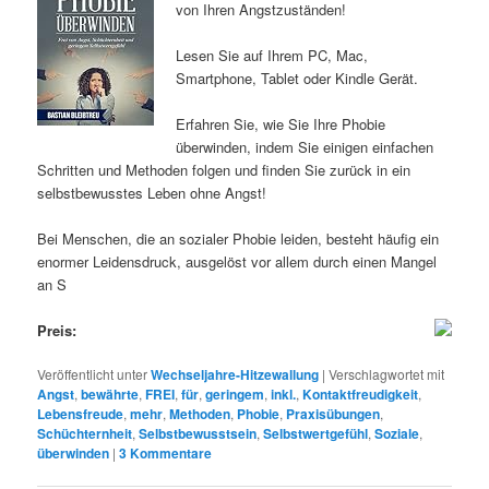
von Ihren Angstzuständen!
Lesen Sie auf Ihrem PC, Mac,
Smartphone, Tablet oder Kindle Gerät.
Erfahren Sie, wie Sie Ihre Phobie
überwinden, indem Sie einigen einfachen
Schritten und Methoden folgen und finden Sie zurück in ein
selbstbewusstes Leben ohne Angst!
Bei Menschen, die an sozialer Phobie leiden, besteht häufig ein
enormer Leidensdruck, ausgelöst vor allem durch einen Mangel
an S
Preis:
Veröffentlicht unter
Wechseljahre-Hitzewallung
|
Verschlagwortet mit
Angst
,
bewährte
,
FREI
,
für
,
geringem
,
inkl.
,
Kontaktfreudigkeit
,
Lebensfreude
,
mehr
,
Methoden
,
Phobie
,
Praxisübungen
,
Schüchternheit
,
Selbstbewusstsein
,
Selbstwertgefühl
,
Soziale
,
überwinden
|
3
Kommentare