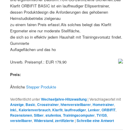
Klarfit ORBIFIT BASIC ist ein lauffreudiger Ellipsentrainer,
dessen Produktdesign die Anforderungen des gehobenen
Heimstudiobetriebs zielgenau
zu einem fairen Preis erfasst.Als solches belegt das Klarfit
Ergometer eine nur moderate Stellfläche,
die sich so in effektiv jedem Haushalt mit Trainingsvorsatz findet.
Gummierte
Auflageflächen und das ho
Unverb. Preisempf.: EUR 179,90
Preis:
Ähnliche
Stepper Produkte
Veröffentlicht unter
Wechseljahre-Hitzewallung
|
Verschlagwortet mit
Anzeige
,
Basic
,
Crosstrainer
,
hhenverstellbarer
,
Hometrainer
,
inkl.
,
Kalorienverbrauch
,
Klarfit
,
lauffreudiger
,
Lenker
,
ORBIFIT
,
Rezensionen
,
Silber
,
stufenlos
,
Trainingscomputer
,
TV/GS
,
verstellbarer
,
Widerstand
,
zertifizierte
|
Schreibe eine Antwort