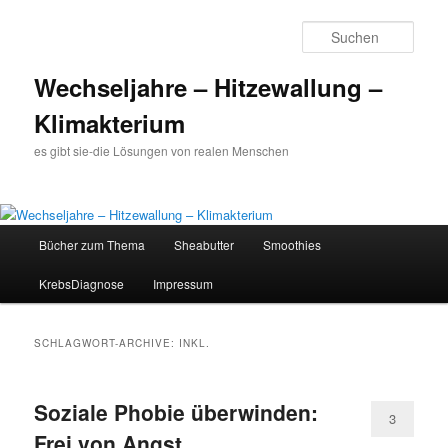
Such
Wechseljahre – Hitzewallung –
Klimakterium
es gibt sie-die Lösungen von realen Menschen
Hauptmenü
Bücher zum Thema
Sheabutter
Smoothies
Zum
Zum
KrebsDiagnose
Impressum
Inhalt
sekundären
wechseln
Inhalt
SCHLAGWORT-ARCHIVE:
INKL.
wechseln
Soziale Phobie überwinden:
3
Frei von Angst,