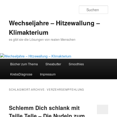
Such
Wechseljahre – Hitzewallung –
Klimakterium
es gibt sie-die Lösungen von realen Menschen
Hauptmenü
Bücher zum Thema
Sheabutter
Smoothies
Zum
Zum
KrebsDiagnose
Impressum
Inhalt
sekundären
wechseln
Inhalt
SCHLAGWORT-ARCHIVE:
VERZEHRSEMPFEHLUNG
wechseln
Schlemm Dich schlank mit
Taille Telle – Die Nudeln zum