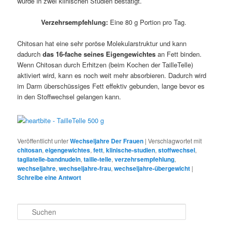
wurde in zwei klinischen Studien bestätigt.
Verzehrsempfehlung:
Eine 80 g Portion pro Tag.
Chitosan hat eine sehr poröse Molekularstruktur und kann
dadurch
das 16-fache seines Eigengewichtes
an Fett binden.
Wenn Chitosan durch Erhitzen (beim Kochen der TailleTelle)
aktiviert wird, kann es noch weit mehr absorbieren. Dadurch wird
im Darm überschüssiges Fett effektiv gebunden, lange bevor es
in den Stoffwechsel gelangen kann.
Veröffentlicht unter
Wechseljahre Der Frauen
|
Verschlagwortet mit
chitosan
,
eigengewichtes
,
fett
,
klinische-studien
,
stoffwechsel
,
tagliatelle-bandnudeln
,
taille-telle
,
verzehrsempfehlung
,
wechseljahre
,
wechseljahre-frau
,
wechseljahre-übergewicht
|
Schreibe eine Antwort
S
u