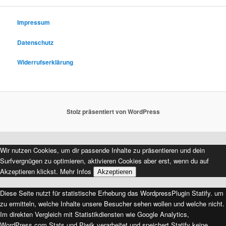
c
h
e
Impressum
n
Datenschutz
Widerrufserklärung
Stolz präsentiert von WordPress
Wir nutzen Cookies, um dir passende Inhalte zu präsentieren und dein
Surfvergnügen zu optimieren, aktivieren Cookies aber erst, wenn du auf
Akzeptieren klickst.
Mehr Infos
Akzeptieren
Diese Seite nutzt für statistische Erhebung das WordpressPlugin Statify. um
zu ermitteln, welche Inhalte unsere Besucher sehen wollen und welche nicht.
Im direkten Vergleich mit Statistikdiensten wie Google Analytics,
WordPress.com Stats und Piwik verarbeitet und speichert Statify keine