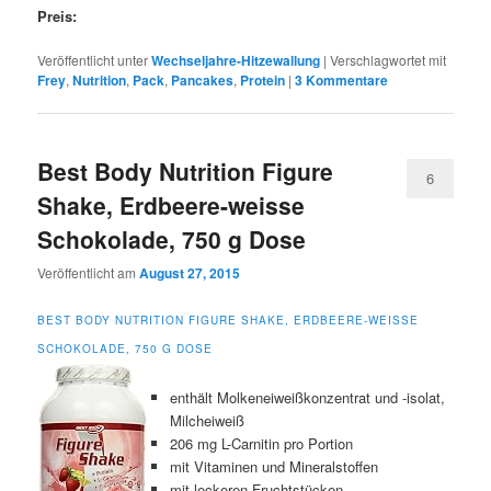
Preis:
Veröffentlicht unter
Wechseljahre-Hitzewallung
|
Verschlagwortet mit
Frey
,
Nutrition
,
Pack
,
Pancakes
,
Protein
|
3
Kommentare
Best Body Nutrition Figure
6
Shake, Erdbeere-weisse
Schokolade, 750 g Dose
Veröffentlicht am
August 27, 2015
BEST BODY NUTRITION FIGURE SHAKE, ERDBEERE-WEISSE
SCHOKOLADE, 750 G DOSE
enthält Molkeneiweißkonzentrat und -isolat,
Milcheiweiß
206 mg L-Carnitin pro Portion
mit Vitaminen und Mineralstoffen
mit leckeren Fruchtstücken