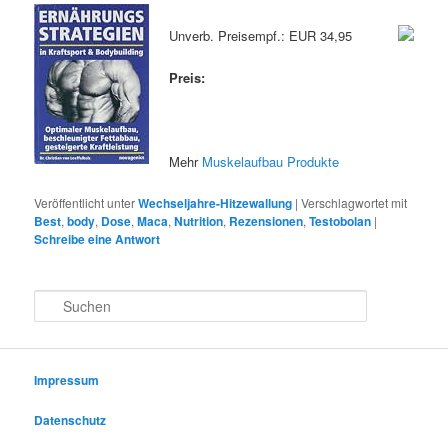
Unverb. Preisempf.: EUR 34,95
Preis:
Mehr
Muskelaufbau Produkte
Veröffentlicht unter
Wechseljahre-Hitzewallung
|
Verschlagwortet mit
Best
,
body
,
Dose
,
Maca
,
Nutrition
,
Rezensionen
,
Testobolan
|
Schreibe eine Antwort
S
u
c
h
e
Impressum
n
Datenschutz