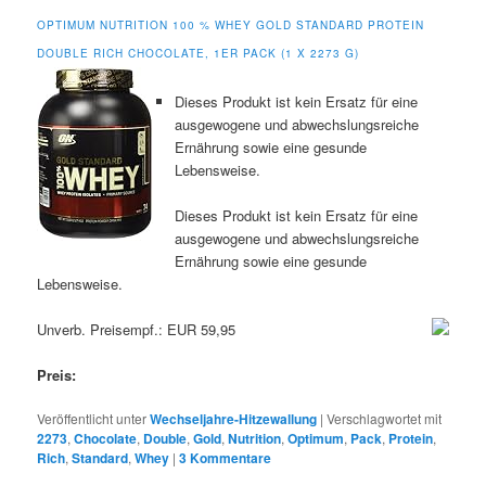
OPTIMUM NUTRITION 100 % WHEY GOLD STANDARD PROTEIN
DOUBLE RICH CHOCOLATE, 1ER PACK (1 X 2273 G)
Dieses Produkt ist kein Ersatz für eine
ausgewogene und abwechslungsreiche
Ernährung sowie eine gesunde
Lebensweise.
Dieses Produkt ist kein Ersatz für eine
ausgewogene und abwechslungsreiche
Ernährung sowie eine gesunde
Lebensweise.
Unverb. Preisempf.: EUR 59,95
Preis:
Veröffentlicht unter
Wechseljahre-Hitzewallung
|
Verschlagwortet mit
2273
,
Chocolate
,
Double
,
Gold
,
Nutrition
,
Optimum
,
Pack
,
Protein
,
Rich
,
Standard
,
Whey
|
3
Kommentare