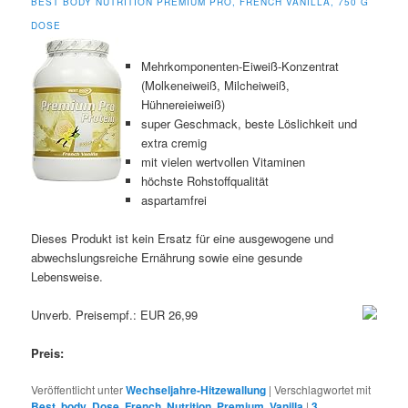
BEST BODY NUTRITION PREMIUM PRO, FRENCH VANILLA, 750 G
DOSE
Mehrkomponenten-Eiweiß-Konzentrat
(Molkeneiweiß, Milcheiweiß,
Hühnereieiweiß)
super Geschmack, beste Löslichkeit und
extra cremig
mit vielen wertvollen Vitaminen
höchste Rohstoffqualität
aspartamfrei
Dieses Produkt ist kein Ersatz für eine ausgewogene und
abwechslungsreiche Ernährung sowie eine gesunde
Lebensweise.
Unverb. Preisempf.: EUR 26,99
Preis:
Veröffentlicht unter
Wechseljahre-Hitzewallung
|
Verschlagwortet mit
Best
,
body
,
Dose
,
French
,
Nutrition
,
Premium
,
Vanilla
|
3