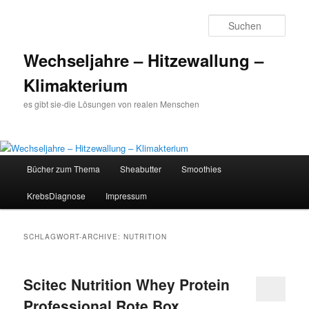
Such
Wechseljahre – Hitzewallung –
Klimakterium
es gibt sie-die Lösungen von realen Menschen
Hauptmenü
Bücher zum Thema
Sheabutter
Smoothies
Zum
Zum
KrebsDiagnose
Impressum
Inhalt
sekundären
wechseln
Inhalt
SCHLAGWORT-ARCHIVE:
NUTRITION
wechseln
Scitec Nutrition Whey Protein
Professional Rote Box