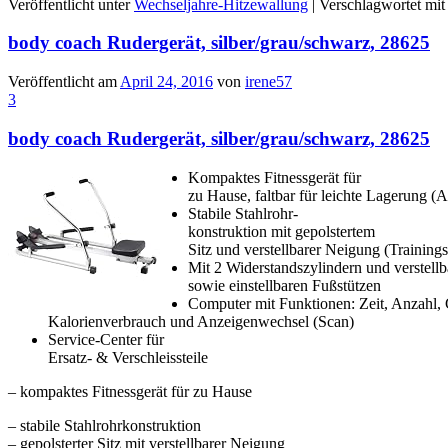
Veröffentlicht unter
Wechseljahre-Hitzewallung
|
Verschlagwortet mit
body coach Rudergerät, silber/grau/schwarz, 28625
Veröffentlicht am
April 24, 2016
von
irene57
3
body coach Rudergerät, silber/grau/schwarz, 28625
Kompaktes Fitnessgerät für
zu Hause, faltbar für leichte Lagerung 
Stabile Stahlrohr-
konstruktion mit gepolstertem
Sitz und verstellbarer Neigung (Training
Mit 2 Widerstandszylindern und verstel
sowie einstellbaren Fußstützen
Computer mit Funktionen: Zeit, Anzahl,
Kalorienverbrauch und Anzeigenwechsel (Scan)
Service-Center für
Ersatz- & Verschleissteile
– kompaktes Fitnessgerät für zu Hause
– stabile Stahlrohrkonstruktion
– gepolsterter Sitz mit verstellbarer Neigung