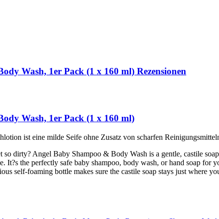
dy Wash, 1er Pack (1 x 160 ml) Rezensionen
dy Wash, 1er Pack (1 x 160 ml)
ion ist eine milde Seife ohne Zusatz von scharfen Reinigungsmitteln
so dirty? Angel Baby Shampoo & Body Wash is a gentle, castile soap wi
nce. It?s the perfectly safe baby shampoo, body wash, or hand soap for yo
us self-foaming bottle makes sure the castile soap stays just where you