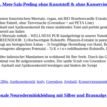
 Meer-Salz-Peeling ohne Kunststoff & ohne Konservie
m französischem Meersalz, vegan, mit BIO Bourbonvanille Extrakt, 
ohne Palmöl, ohne Tierversuche (Greendoor = auf PETA Liste)
 und Aprikosenkernöl für einen strahlenden Teint und perfekt genä
nöl aus Italien
dukt Meersalz enthält – WELLNESS PUR handgefertigt in unserer Natu
1) Hochwertigste Rohstoffe. Pflanzen-Extrakte in patentiertem
zugt aus biologischem Anbau – 3) Sorgfältige Herstellung von Hand, B
ingertes allergenes Potenzial – 5) K e i n e erdölbasierten Rohstoffe, 
ifter italienischer Mandarinen ist wohltuend für Ihre Seele. Durch da
ptimal von Ihr aufgenommen werden. Der sanfte Scrub von Greendoor 
o Jojobaöl und Aprikosenkernöl beruhigen und lindern die Sympt
280g
,
Aprikosenkernöl
,
body
,
Greendoor
,
Jojobaöl
,
Konservierungsmit
onale Neurodermitiskleidung mit Silber und Braunalge