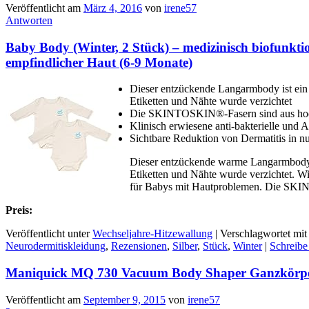
Veröffentlicht am
März 4, 2016
von
irene57
Antworten
Baby Body (Winter, 2 Stück) – medizinisch biofunkti
empfindlicher Haut (6-9 Monate)
Dieser entzückende Langarmbody ist ein 
Etiketten und Nähte wurde verzichtet
Die SKINTOSKIN®-Fasern sind aus hochw
Klinisch erwiesene anti-bakterielle und 
Sichtbare Reduktion von Dermatitis in n
Dieser entzückende warme Langarmbody is
Etiketten und Nähte wurde verzichtet. 
für Babys mit Hautproblemen. Die SKIN
Preis:
Veröffentlicht unter
Wechseljahre-Hitzewallung
|
Verschlagwortet mit
Neurodermitiskleidung
,
Rezensionen
,
Silber
,
Stück
,
Winter
|
Schreibe
Maniquick MQ 730 Vacuum Body Shaper Ganzkörpe
Veröffentlicht am
September 9, 2015
von
irene57