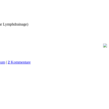
bar Lymphdrainage)
uum
|
2
Kommentare