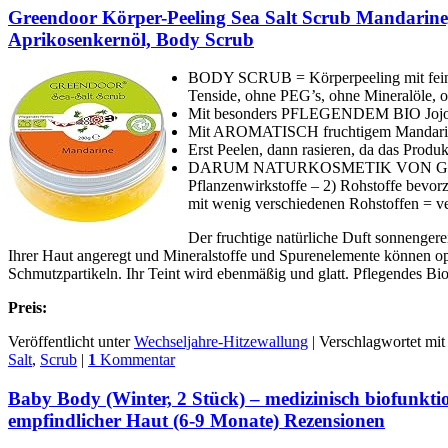
Greendoor Körper-Peeling Sea Salt Scrub Mandarine,
Aprikosenkernöl, Body Scrub
BODY SCRUB = Körperpeeling mit feinste
Tenside, ohne PEG’s, ohne Mineralöle, 
Mit besonders PFLEGENDEM BIO Jojobaöl
Mit AROMATISCH fruchtigem Mandarine
Erst Peelen, dann rasieren, da das Pro
DARUM NATURKOSMETIK VON GREENDOOR: 
Pflanzenwirkstoffe – 2) Rohstoffe bevor
mit wenig verschiedenen Rohstoffen = verr
Der fruchtige natürliche Duft sonnengere
Ihrer Haut angeregt und Mineralstoffe und Spurenelemente können o
Schmutzpartikeln. Ihr Teint wird ebenmäßig und glatt. Pflegendes Bi
Preis:
Veröffentlicht unter
Wechseljahre-Hitzewallung
|
Verschlagwortet mit
Salt
,
Scrub
|
1
Kommentar
Baby Body (Winter, 2 Stück) – medizinisch biofunkti
empfindlicher Haut (6-9 Monate) Rezensionen