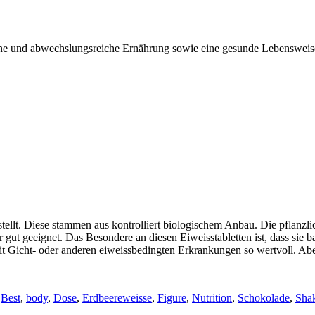
gene und abwechslungsreiche Ernährung sowie eine gesunde Lebensweis
tellt. Diese stammen aus kontrolliert biologischem Anbau. Die pflanzli
gut geeignet. Das Besondere an diesen Eiweisstabletten ist, dass sie ba
it Gicht- oder anderen eiweissbedingten Erkrankungen so wertvoll. Ab
Best
,
body
,
Dose
,
Erdbeereweisse
,
Figure
,
Nutrition
,
Schokolade
,
Sha