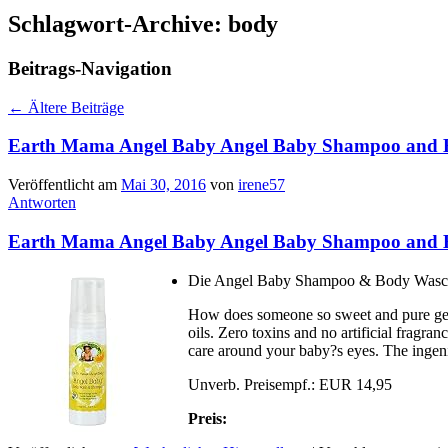
Schlagwort-Archive:
body
Beitrags-Navigation
←
Ältere Beiträge
Earth Mama Angel Baby Angel Baby Shampoo and Bo
Veröffentlicht am
Mai 30, 2016
von
irene57
Antworten
Earth Mama Angel Baby Angel Baby Shampoo and Bo
Die Angel Baby Shampoo & Body Waschlot
How does someone so sweet and pure get 
oils. Zero toxins and no artificial fragra
care around your baby?s eyes. The ingenio
Unverb. Preisempf.: EUR 14,95
Preis: