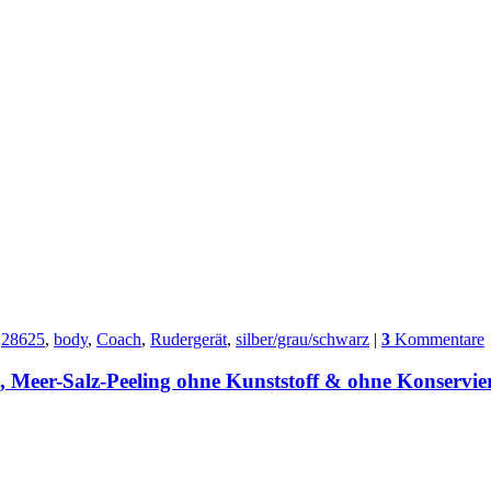
28625
,
body
,
Coach
,
Rudergerät
,
silber/grau/schwarz
|
3
Kommentare
 Meer-Salz-Peeling ohne Kunststoff & ohne Konservie