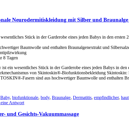
onale Neurodermitiskleidung mit Silber und Braunalge
wesentliches Stück in der Garderobe eines jeden Babys in den ersten 2
ertiger Baumwolle und enthalten Braunalgenextrakt und Silbersalze
Antipilzwirkung
ur 8 Tagen
t ein wesentliches Stück in der Garderobe eines jeden Babys in den e
Wirkmechanismus von Skintoskin®-Biofunktionsbekleidung Skintoskin: 
TOSKIN®-Fasern sind aus hochwertiger Baumwolle und enthalten Braun
Baby
,
biofunktionale
,
body
,
Braunalge
,
Dermatitis
,
empfindlicher
,
haut
 eine Antwort
r- und Gesichts-Vakuummassage