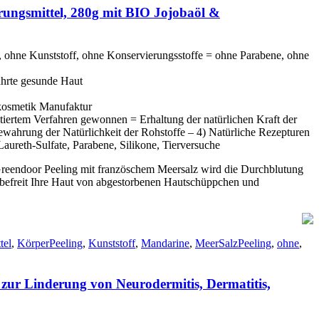
rungsmittel, 280g mit BIO Jojobaöl &
ohne Kunststoff, ohne Konservierungsstoffe = ohne Parabene, ohne
hrte gesunde Haut
rkosmetik Manufaktur
 Verfahren gewonnen = Erhaltung der natürlichen Kraft der
ewahrung der Natürlichkeit der Rohstoffe – 4) Natürliche Rezepturen
Laureth-Sulfate, Parabene, Silikone, Tierversuche
s Greendoor Peeling mit französchem Meersalz wird die Durchblutung
befreit Ihre Haut von abgestorbenen Hautschüppchen und
tel
,
KörperPeeling
,
Kunststoff
,
Mandarine
,
MeerSalzPeeling
,
ohne
,
 zur Linderung von Neurodermitis, Dermatitis,