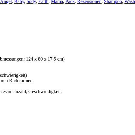
Angel
,
Baby
,
body
,
Earth
,
Mama
,
Pack
,
Rezensionen
,
Shampoo
,
Wash
(Abmessungen: 124 x 80 x 17,5 cm)
sschwierigkeit)
lbaren Ruderarmen
 Gesamtanzahl, Geschwindigkeit,