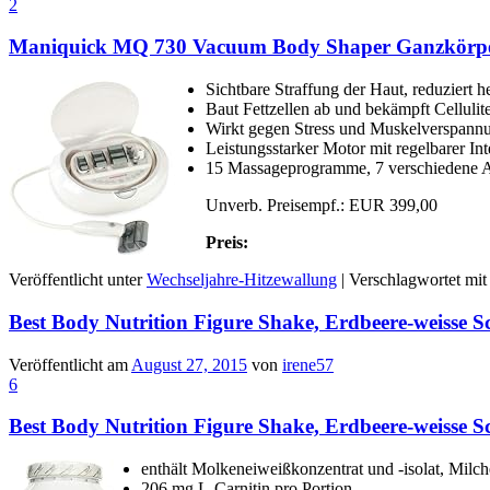
2
Maniquick MQ 730 Vacuum Body Shaper Ganzkörpe
Sichtbare Straffung der Haut, reduziert
Baut Fettzellen ab und bekämpft Celluli
Wirkt gegen Stress und Muskelverspannu
Leistungsstarker Motor mit regelbarer Inte
15 Massageprogramme, 7 verschiedene Au
Unverb. Preisempf.: EUR 399,00
Preis:
Veröffentlicht unter
Wechseljahre-Hitzewallung
|
Verschlagwortet mit
Best Body Nutrition Figure Shake, Erdbeere-weisse S
Veröffentlicht am
August 27, 2015
von
irene57
6
Best Body Nutrition Figure Shake, Erdbeere-weisse S
enthält Molkeneiweißkonzentrat und -isolat, Milc
206 mg L-Carnitin pro Portion