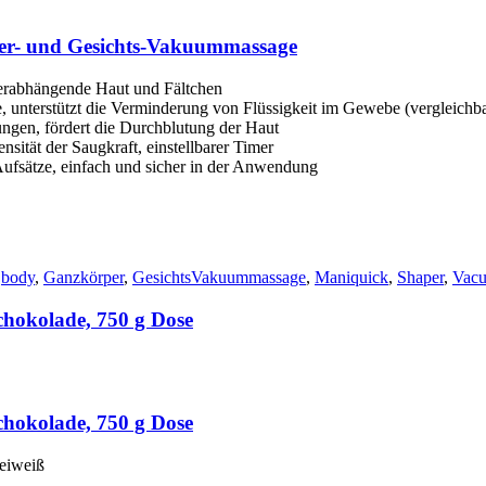
r- und Gesichts-Vakuummassage
 herabhängende Haut und Fältchen
te, unterstützt die Verminderung von Flüssigkeit im Gewebe (vergleich
ngen, fördert die Durchblutung der Haut
nsität der Saugkraft, einstellbarer Timer
fsätze, einfach und sicher in der Anwendung
body
,
Ganzkörper
,
GesichtsVakuummassage
,
Maniquick
,
Shaper
,
Vac
chokolade, 750 g Dose
chokolade, 750 g Dose
heiweiß