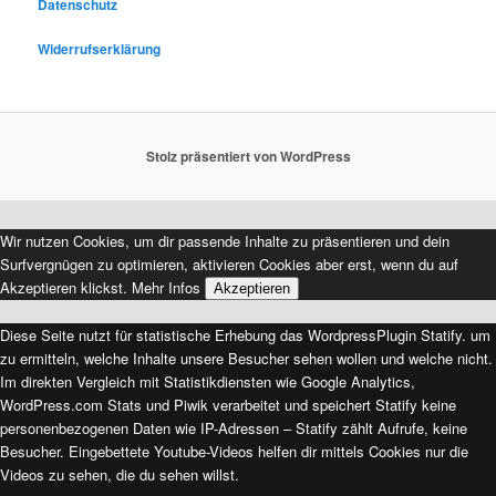
Datenschutz
Widerrufserklärung
Stolz präsentiert von WordPress
Wir nutzen Cookies, um dir passende Inhalte zu präsentieren und dein
Surfvergnügen zu optimieren, aktivieren Cookies aber erst, wenn du auf
Akzeptieren klickst.
Mehr Infos
Akzeptieren
Diese Seite nutzt für statistische Erhebung das WordpressPlugin Statify. um
zu ermitteln, welche Inhalte unsere Besucher sehen wollen und welche nicht.
Im direkten Vergleich mit Statistikdiensten wie Google Analytics,
WordPress.com Stats und Piwik verarbeitet und speichert Statify keine
personenbezogenen Daten wie IP-Adressen – Statify zählt Aufrufe, keine
Besucher. Eingebettete Youtube-Videos helfen dir mittels Cookies nur die
Videos zu sehen, die du sehen willst.