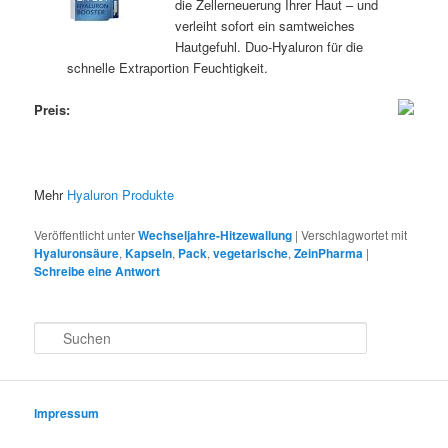
die Zellerneuerung Ihrer Haut – und
verleiht sofort ein samtweiches
Hautgefuhl. Duo-Hyaluron für die
schnelle Extraportion Feuchtigkeit.
Preis:
Mehr
Hyaluron Produkte
Veröffentlicht unter
Wechseljahre-Hitzewallung
|
Verschlagwortet mit
Hyaluronsäure
,
Kapseln
,
Pack
,
vegetarische
,
ZeinPharma
|
Schreibe eine Antwort
S
u
c
h
e
Impressum
n