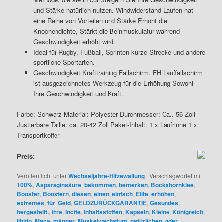
und Stärke natürlich nutzen. Windwiderstand Laufen hat
eine Reihe von Vorteilen und Stärke Erhöht die
Knochendichte, Stärkt die Beinmuskulatur während
Geschwindigkeit erhöht wird.
Ideal für Rugby, Fußball, Sprinten kurze Strecke und andere
sportliche Sportarten.
Geschwindigkeit Krafttraining Fallschirm. FH Lauffallschirm
ist ausgezeichnetes Werkzeug für die Erhöhung Sowohl
Ihre Geschwindigkeit und Kraft.
Farbe: Schwarz Material: Polyester Durchmesser: Ca.. 56 Zoll
Justierbare Taille: ca. 20-42 Zoll Paket-Inhalt: 1 x Laufrinne 1 x
Transportkoffer
Preis:
Veröffentlicht unter
Wechseljahre-Hitzewallung
|
Verschlagwortet mit
100%
,
Asparaginsäure
,
bekommen
,
bemerken
,
Bockshornklee
,
Booster
,
Boostern
,
diesen
,
einen
,
einfach
,
Elite
,
erhöhen
,
extremes
,
für
,
Geld
,
GELDZURÜCKGARANTIE
,
Gesundes
,
hergestellt.
,
ihre
,
Incite
,
Inhaltsstoffen
,
Kapseln
,
Kleine
,
Königreich
,
libido
,
Maca
,
männer
,
Muskelwachstum
,
natürlichen
,
oder
,