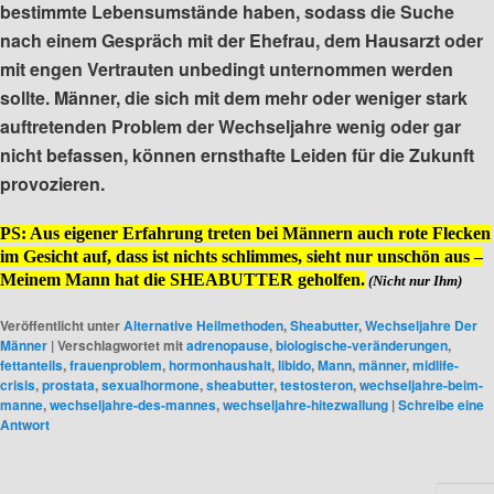
bestimmte Lebensumstände haben, sodass die Suche
nach einem Gespräch mit der Ehefrau, dem Hausarzt oder
mit engen Vertrauten unbedingt unternommen werden
sollte. Männer, die sich mit dem mehr oder weniger stark
auftretenden Problem der Wechseljahre wenig oder gar
nicht befassen, können ernsthafte Leiden für die Zukunft
provozieren.
PS: Aus eigener Erfahrung treten bei Männern auch rote Flecken
im Gesicht auf, dass ist nichts schlimmes, sieht nur unschön aus –
Meinem Mann hat die SHEABUTTER geholfen.
(Nicht nur Ihm)
Veröffentlicht unter
Alternative Heilmethoden
,
Sheabutter
,
Wechseljahre Der
Männer
|
Verschlagwortet mit
adrenopause
,
biologische-veränderungen
,
fettanteils
,
frauenproblem
,
hormonhaushalt
,
libido
,
Mann
,
männer
,
midlife-
crisis
,
prostata
,
sexualhormone
,
sheabutter
,
testosteron
,
wechseljahre-beim-
manne
,
wechseljahre-des-mannes
,
wechseljahre-hitezwallung
|
Schreibe eine
Antwort
S