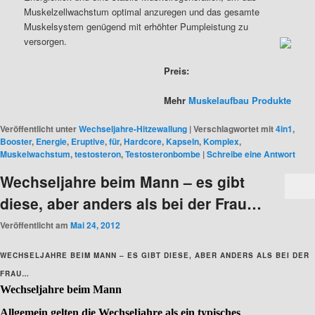
Muskelzellwachstum optimal anzuregen und das gesamte
Muskelsystem genügend mit erhöhter Pumpleistung zu
versorgen.
Preis:
Mehr
Muskelaufbau Produkte
Veröffentlicht unter
Wechseljahre-Hitzewallung
|
Verschlagwortet mit
4in1
,
Booster
,
Energie
,
Eruptive
,
für
,
Hardcore
,
Kapseln
,
Komplex
,
Muskelwachstum
,
testosteron
,
Testosteronbombe
|
Schreibe eine Antwort
Wechseljahre beim Mann – es gibt
diese, aber anders als bei der Frau…
Veröffentlicht am
Mai 24, 2012
WECHSELJAHRE BEIM MANN – ES GIBT DIESE, ABER ANDERS ALS BEI DER
FRAU…
Wechseljahre beim Mann
Allgemein gelten die Wechseljahre als ein typisches