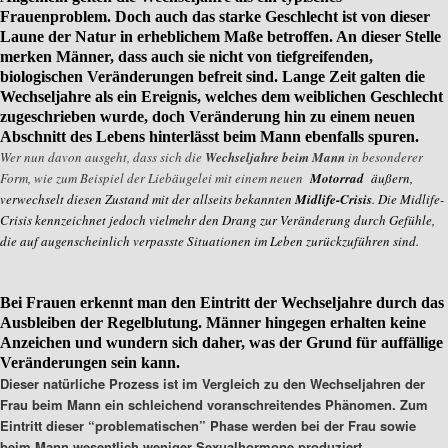
Frauenproblem
. Doch auch das starke Geschlecht ist von dieser
Laune der Natur in erheblichem Maße betroffen. An dieser Stelle
merken Männer, dass auch sie nicht von tiefgreifenden,
biologischen Veränderungen befreit sind. Lange Zeit galten die
Wechseljahre als ein Ereignis, welches dem weiblichen Geschlecht
zugeschrieben wurde, doch Veränderung hin zu einem neuen
Abschnitt des Lebens hinterlässt beim Mann ebenfalls spuren.
Wer nun davon ausgeht, dass sich die
Wechseljahre beim Mann
in besonderer
Form, wie zum Beispiel der Liebäugelei mit einem neuen
Motorrad
äußern,
verwechselt diesen Zustand mit der allseits bekannten
Midlife-Crisis
. Die Midlife-
Crisis kennzeichnet jedoch vielmehr den Drang zur Veränderung durch Gefühle,
die auf augenscheinlich verpasste Situationen im Leben zurückzuführen sind.
Bei Frauen erkennt man den Eintritt der Wechseljahre durch das
Ausbleiben der Regelblutung. Männer hingegen erhalten keine
Anzeichen und wundern sich daher, was der Grund für auffällige
Veränderungen sein kann.
Dieser natürliche Prozess ist im Vergleich zu den
Wechseljahren der
Frau beim Mann
ein schleichend voranschreitendes Phänomen. Zum
Eintritt dieser “problematischen” Phase werden bei der Frau sowie
beim Mann wesentlich weniger Sexualhormone produziert.