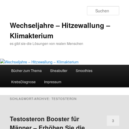
Such
Wechseljahre – Hitzewallung –
Klimakterium
es gibt sie-die Lösungen von realen Menschen
Hauptmenü
Bücher zum Thema
Sheabutter
Smoothies
Zum
Zum
KrebsDiagnose
Impressum
Inhalt
sekundären
wechseln
Inhalt
SCHLAGWORT-ARCHIVE:
TESTOSTERON
wechseln
Testosteron Booster für
3
Männer – Erhöhen Sie die