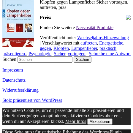
Klopfen gegen Lampenfieber Sicher vortragen,
auftreten, präs
Preis:
Finden Sie weitere
Nervosität Produkte
Veröffentlicht unter
Wechseljahre-Hitzewallung
|
Verschlagwortet mit
auftreten
,
Energetische
,
gegen
,
Klopfen
,
Lampenfieber
,
praktisch
,
präsentieren.
,
Psychologie
,
Sicher
,
vortragen
|
Schreibe eine Antwort
Suchen
Impressum
Datenschutz
Widerrufserklärung
Stolz präsentiert von WordPress
Wir nutzen Cookies, um dir passende Inhalte zu präsentieren und
dein Surfvergnügen zu optimieren, aktivieren Cookies aber erst,
wenn du auf Akzeptieren klickst.
Mehr Infos
Akzeptieren
Diese Seite nutzt für statistische Erhebung das WordpressPlugin