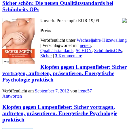
Sicher schön: Die neuen Qualitätsstandards bei
Schönheits-OPs
Unverb. Preisempf.: EUR 19,99
Preis:
Veröffentlicht unter
Wechseljahre-Hitzewallung
|
Verschlagwortet mit
neuen
,
Qualitätsstandards
,
SCHON
,
SchönheitsOPs
,
Sicher
|
3
Kommentare
Klopfen gegen Lampenfieber: Sicher
vortragen, auftreten, präsentieren. Energetische
Psychologie praktisch
Veröffentlicht am
September 7, 2012
von
irene57
Antworten
Klopfen gegen Lampenfieber: Sicher vortragen,
auftreten, präsentieren. Energetische Psychologie
praktisch