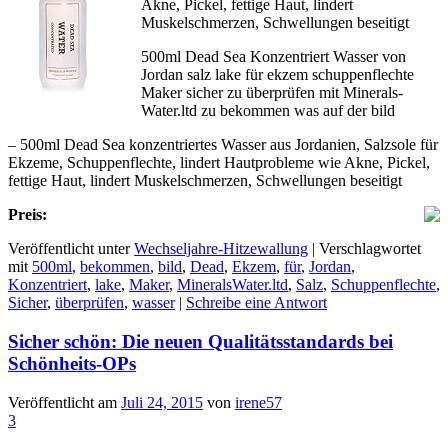
Akne, Pickel, fettige Haut, lindert
Muskelschmerzen, Schwellungen beseitigt
500ml Dead Sea Konzentriert Wasser von
Jordan salz lake für ekzem schuppenflechte
Maker sicher zu überprüfen mit Minerals-
Water.ltd zu bekommen was auf der bild
– 500ml Dead Sea konzentriertes Wasser aus Jordanien, Salzsole für
Ekzeme, Schuppenflechte, lindert Hautprobleme wie Akne, Pickel,
fettige Haut, lindert Muskelschmerzen, Schwellungen beseitigt
Preis:
Veröffentlicht unter
Wechseljahre-Hitzewallung
|
Verschlagwortet
mit
500ml
,
bekommen
,
bild
,
Dead
,
Ekzem
,
für
,
Jordan
,
Konzentriert
,
lake
,
Maker
,
MineralsWater.ltd
,
Salz
,
Schuppenflechte
,
Sicher
,
überprüfen
,
wasser
|
Schreibe eine Antwort
Sicher schön: Die neuen Qualitätsstandards bei
Schönheits-OPs
Veröffentlicht am
Juli 24, 2015
von
irene57
3