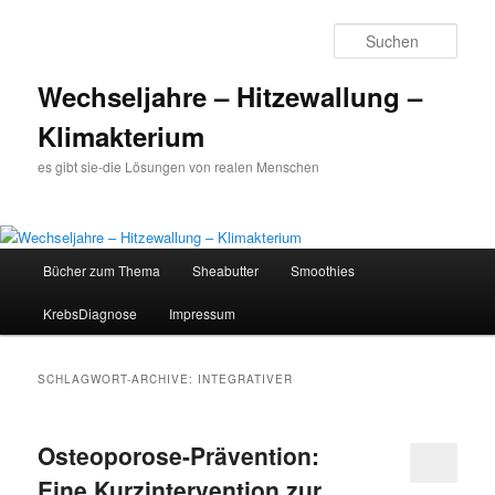
Such
Wechseljahre – Hitzewallung –
Klimakterium
es gibt sie-die Lösungen von realen Menschen
Hauptmenü
Bücher zum Thema
Sheabutter
Smoothies
Zum
Zum
KrebsDiagnose
Impressum
Inhalt
sekundären
wechseln
Inhalt
SCHLAGWORT-ARCHIVE:
INTEGRATIVER
wechseln
Osteoporose-Prävention:
Eine Kurzintervention zur