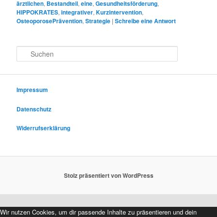
ärztlichen
,
Bestandteil
,
eine
,
Gesundheitsförderung
,
HIPPOKRATES
,
integrativer
,
Kurzintervention
,
OsteoporosePrävention
,
Strategie
|
Schreibe eine Antwort
S
u
c
h
e
Impressum
n
Datenschutz
Widerrufserklärung
Stolz präsentiert von WordPress
Wir nutzen Cookies, um dir passende Inhalte zu präsentieren und dein