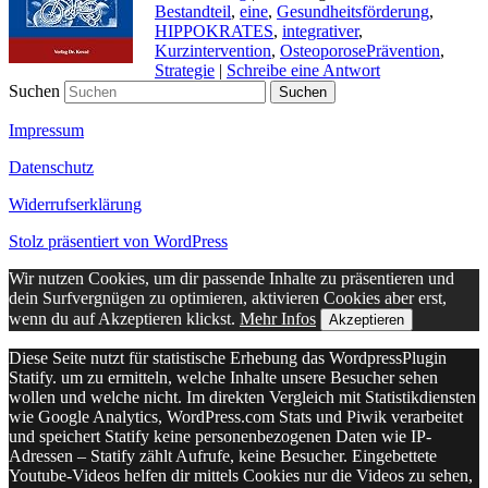
Bestandteil
,
eine
,
Gesundheitsförderung
,
HIPPOKRATES
,
integrativer
,
Kurzintervention
,
OsteoporosePrävention
,
Strategie
|
Schreibe eine Antwort
Suchen
Impressum
Datenschutz
Widerrufserklärung
Stolz präsentiert von WordPress
Wir nutzen Cookies, um dir passende Inhalte zu präsentieren und
dein Surfvergnügen zu optimieren, aktivieren Cookies aber erst,
wenn du auf Akzeptieren klickst.
Mehr Infos
Akzeptieren
Diese Seite nutzt für statistische Erhebung das WordpressPlugin
Statify. um zu ermitteln, welche Inhalte unsere Besucher sehen
wollen und welche nicht. Im direkten Vergleich mit Statistikdiensten
wie Google Analytics, WordPress.com Stats und Piwik verarbeitet
und speichert Statify keine personenbezogenen Daten wie IP-
Adressen – Statify zählt Aufrufe, keine Besucher. Eingebettete
Youtube-Videos helfen dir mittels Cookies nur die Videos zu sehen,