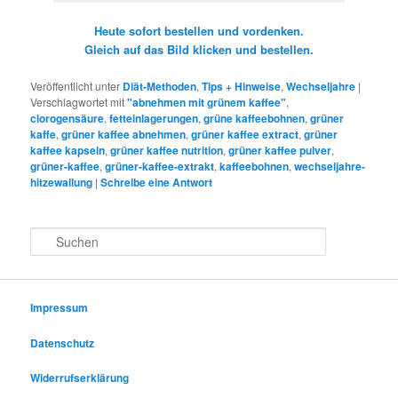
Heute sofort bestellen und vordenken.
Gleich auf das Bild klicken und bestellen.
Veröffentlicht unter
Diät-Methoden
,
Tips + Hinweise
,
Wechseljahre
|
Verschlagwortet mit
"abnehmen mit grünem kaffee"
,
clorogensäure
,
fetteinlagerungen
,
grüne kaffeebohnen
,
grüner
kaffe
,
grüner kaffee abnehmen
,
grüner kaffee extract
,
grüner
kaffee kapseln
,
grüner kaffee nutrition
,
grüner kaffee pulver
,
grüner-kaffee
,
grüner-kaffee-extrakt
,
kaffeebohnen
,
wechseljahre-
hitzewallung
|
Schreibe eine Antwort
S
u
c
h
e
Impressum
n
Datenschutz
Widerrufserklärung