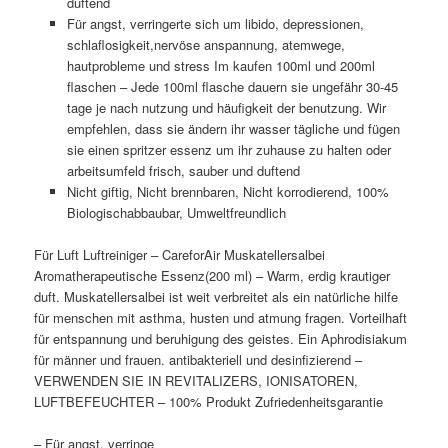
duftend
Für angst, verringerte sich um libido, depressionen,
schlaflosigkeit,nervöse anspannung, atemwege,
hautprobleme und stress Im kaufen 100ml und 200ml
flaschen – Jede 100ml flasche dauern sie ungefähr 30-45
tage je nach nutzung und häufigkeit der benutzung. Wir
empfehlen, dass sie ändern ihr wasser tägliche und fügen
sie einen spritzer essenz um ihr zuhause zu halten oder
arbeitsumfeld frisch, sauber und duftend
Nicht giftig, Nicht brennbaren, Nicht korrodierend, 100%
Biologischabbaubar, Umweltfreundlich
Für Luft Luftreiniger – CareforAir Muskatellersalbei
Aromatherapeutische Essenz(200 ml) – Warm, erdig krautiger
duft. Muskatellersalbei ist weit verbreitet als ein natürliche hilfe
für menschen mit asthma, husten und atmung fragen. Vorteilhaft
für entspannung und beruhigung des geistes. Ein Aphrodisiakum
für männer und frauen. antibakteriell und desinfizierend –
VERWENDEN SIE IN REVITALIZERS, IONISATOREN,
LUFTBEFEUCHTER – 100% Produkt Zufriedenheitsgarantie
– Für angst, verringe