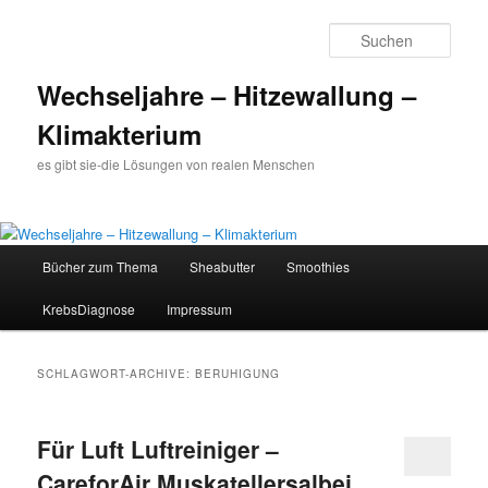
Such
Wechseljahre – Hitzewallung –
Klimakterium
es gibt sie-die Lösungen von realen Menschen
Hauptmenü
Bücher zum Thema
Sheabutter
Smoothies
Zum
Zum
KrebsDiagnose
Impressum
Inhalt
sekundären
wechseln
Inhalt
SCHLAGWORT-ARCHIVE:
BERUHIGUNG
wechseln
Für Luft Luftreiniger –
CareforAir Muskatellersalbei