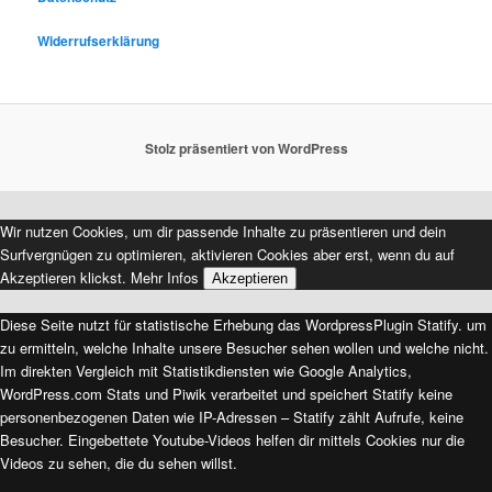
Widerrufserklärung
Stolz präsentiert von WordPress
Wir nutzen Cookies, um dir passende Inhalte zu präsentieren und dein
Surfvergnügen zu optimieren, aktivieren Cookies aber erst, wenn du auf
Akzeptieren klickst.
Mehr Infos
Akzeptieren
Diese Seite nutzt für statistische Erhebung das WordpressPlugin Statify. um
zu ermitteln, welche Inhalte unsere Besucher sehen wollen und welche nicht.
Im direkten Vergleich mit Statistikdiensten wie Google Analytics,
WordPress.com Stats und Piwik verarbeitet und speichert Statify keine
personenbezogenen Daten wie IP-Adressen – Statify zählt Aufrufe, keine
Besucher. Eingebettete Youtube-Videos helfen dir mittels Cookies nur die
Videos zu sehen, die du sehen willst.