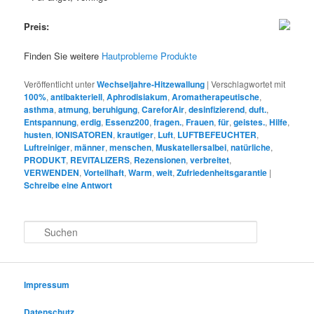
Preis:
Finden Sie weitere
Hautprobleme Produkte
Veröffentlicht unter
Wechseljahre-Hitzewallung
|
Verschlagwortet mit
100%
,
antibakteriell
,
Aphrodisiakum
,
Aromatherapeutische
,
asthma
,
atmung
,
beruhigung
,
CareforAir
,
desinfizierend
,
duft.
,
Entspannung
,
erdig
,
Essenz200
,
fragen.
,
Frauen
,
für
,
geistes.
,
Hilfe
,
husten
,
IONISATOREN
,
krautiger
,
Luft
,
LUFTBEFEUCHTER
,
Luftreiniger
,
männer
,
menschen
,
Muskatellersalbei
,
natürliche
,
PRODUKT
,
REVITALIZERS
,
Rezensionen
,
verbreitet
,
VERWENDEN
,
Vorteilhaft
,
Warm
,
weit
,
Zufriedenheitsgarantie
|
Schreibe eine Antwort
S
u
c
h
e
Impressum
n
Datenschutz