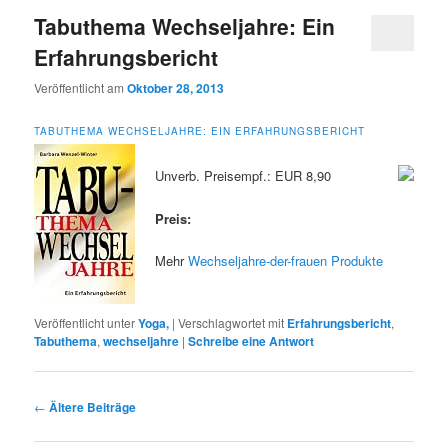
Tabuthema Wechseljahre: Ein
Erfahrungsbericht
Veröffentlicht am
Oktober 28, 2013
TABUTHEMA WECHSELJAHRE: EIN ERFAHRUNGSBERICHT
Unverb. Preisempf.: EUR 8,90
Preis:
Mehr
Wechseljahre-der-frauen Produkte
Veröffentlicht unter
Yoga,
|
Verschlagwortet mit
Erfahrungsbericht
,
Tabuthema
,
wechseljahre
|
Schreibe eine Antwort
Beitrags-
←
Ältere Beiträge
Navigation