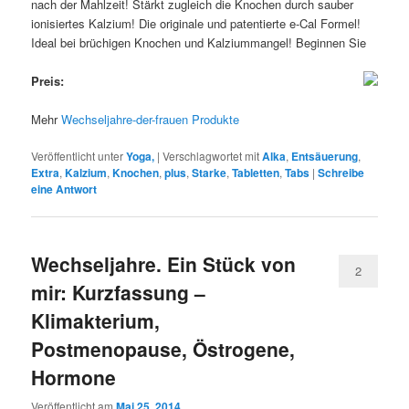
nach der Mahlzeit! Stärkt zugleich die Knochen durch sauber
ionisiertes Kalzium! Die originale und patentierte e-Cal Formel!
Ideal bei brüchigen Knochen und Kalziummangel! Beginnen Sie
Preis:
Mehr
Wechseljahre-der-frauen Produkte
Veröffentlicht unter
Yoga,
|
Verschlagwortet mit
Alka
,
Entsäuerung
,
Extra
,
Kalzium
,
Knochen
,
plus
,
Starke
,
Tabletten
,
Tabs
|
Schreibe
eine Antwort
Wechseljahre. Ein Stück von
2
mir: Kurzfassung –
Klimakterium,
Postmenopause, Östrogene,
Hormone
Veröffentlicht am
Mai 25, 2014