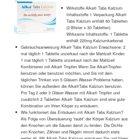
Wirkstoffe Alka® Tabs Kalzium
Inhaltsstoffe 1 Verpackung Alka®
Tabs Kalzium enthält 60 Tabletten
(2 Blister x 30 Tabletten)
Wirksame Inhaltsstoffe: 1 Tablette
enthält 220mg Kalziumkarbonat
Gebrauchsanweisung Alka® Tabs Kalzium Erwachsene: 2
mal täglich 1 Tablette unzerkaut nach der Mahlzeit Kinder:
1 mal täglich 1 Tablette unzerkaut nach der Mahlzeit
Kombinieren mit Alka® Tropfen Wenn Sie Alka®Tropfen
benutzen oder benutzen möchten, und Sie mit dem
täglichen Trinken von 5 Gläsern Wasser Probleme haben,
können Sie außerdem die Alka®Tabs Kalzium benutzen.
Pro Tag 2 oder 3 Gläser Wasser mit Alka® Tropfen und
zusätzlich 2 Tabletten Alka® Tabs Kalzium sind eine gute
Kombination um Ihren Körper zu entsäuern.
Wie funktioniert das Entsäuern mit Alka® Tabs Kalzium?
Als Folge von Übersäuerung “raubt” der Körper Kalzium aus
den Knochen um die Säuren damit zu binden. Die Dichte
von Knochen, Zähnen und Nägeln nimmt dadurch stets
weiter ab. Mit Alka® Tabs Kalzium entsäuern Sie und fügen