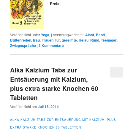
Preis:
Veröffentlicht unter
Yoga,
|
Verschlagwortet mit
Alaaf
,
Band
,
Büttenreden
,
frau
,
Frauen
,
für
,
gereimte
,
Helau
,
Rund
,
Teenager
,
Zwiegespräche
|
3
Kommentare
Alka Kalzium Tabs zur
Entsäuerung mit Kalzium,
plus extra starke Knochen 60
Tabletten
Veröffentlicht am
Juli 16, 2014
ALKA KALZIUM TABS ZUR ENTSÄUERUNG MIT KALZIUM, PLUS
EXTRA STARKE KNOCHEN 60 TABLETTEN