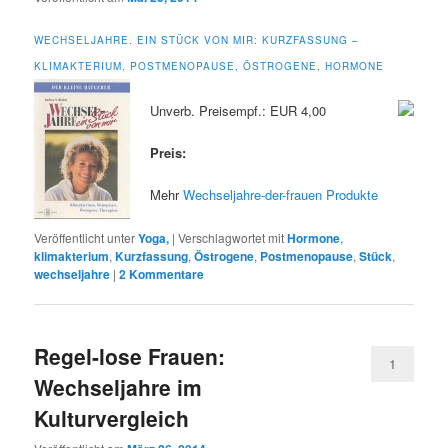
WECHSELJAHRE. EIN STÜCK VON MIR: KURZFASSUNG –
KLIMAKTERIUM, POSTMENOPAUSE, ÖSTROGENE, HORMONE
Unverb. Preisempf.: EUR 4,00
Preis:
Mehr
Wechseljahre-der-frauen Produkte
Veröffentlicht unter
Yoga,
|
Verschlagwortet mit
Hormone
,
klimakterium
,
Kurzfassung
,
Östrogene
,
Postmenopause
,
Stück
,
wechseljahre
|
2
Kommentare
Regel-lose Frauen:
1
Wechseljahre im
Kulturvergleich