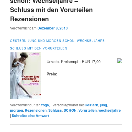
schön: Wechseljahre –
Schluss mit den Vorurteilen
Rezensionen
Veröffentlicht am
Dezember 8, 2013
GESTERN JUNG UND MORGEN SCHÖN: WECHSELJAHRE –
SCHLUSS MIT DEN VORURTEILEN
Unverb. Preisempf.: EUR 17,90
Preis:
Veröffentlicht unter
Yoga,
|
Verschlagwortet mit
Gestern
,
jung
,
morgen
,
Rezensionen
,
Schluss
,
SCHON
,
Vorurteilen
,
wechseljahre
|
Schreibe eine Antwort