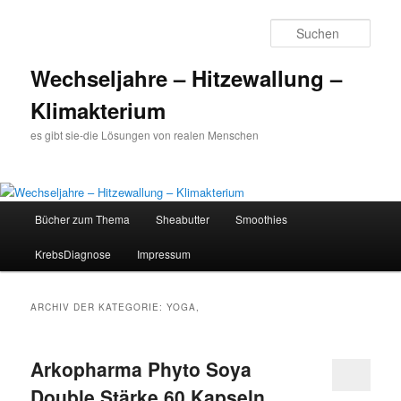
Such
Wechseljahre – Hitzewallung –
Klimakterium
es gibt sie-die Lösungen von realen Menschen
Hauptmenü
Bücher zum Thema
Sheabutter
Smoothies
Zum
Zum
KrebsDiagnose
Impressum
Inhalt
sekundären
wechseln
Inhalt
ARCHIV DER KATEGORIE:
YOGA,
wechseln
Arkopharma Phyto Soya
Double Stärke 60 Kapseln