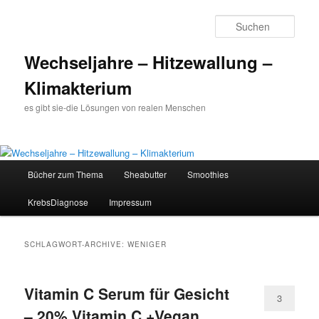
Such
Wechseljahre – Hitzewallung –
Klimakterium
es gibt sie-die Lösungen von realen Menschen
Hauptmenü
Bücher zum Thema
Sheabutter
Smoothies
Zum
Zum
KrebsDiagnose
Impressum
Inhalt
sekundären
wechseln
Inhalt
SCHLAGWORT-ARCHIVE:
WENIGER
wechseln
Vitamin C Serum für Gesicht
3
– 20% Vitamin C +Vegan