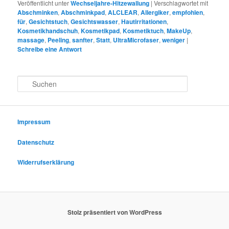
Veröffentlicht unter
Wechseljahre-Hitzewallung
|
Verschlagwortet mit
Abschminken
,
Abschminkpad
,
ALCLEAR
,
Allergiker
,
empfohlen
,
für
,
Gesichtstuch
,
Gesichtswasser
,
Hautirritationen
,
Kosmetikhandschuh
,
Kosmetikpad
,
Kosmetiktuch
,
MakeUp
,
massage
,
Peeling
,
sanfter
,
Statt
,
UltraMicrofaser
,
weniger
|
Schreibe eine Antwort
S
u
c
h
e
Impressum
n
Datenschutz
Widerrufserklärung
Stolz präsentiert von WordPress