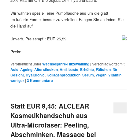
20% Vitamin C + Bio Jojoba Öl + Hyaluronsäure.
Wir wählten speziell eine Pumpflasche aus um die glatt
texturierte Formel besser zu verteilen. Fangen Sie an indem Sie
die Hand auf
Unverb. Preisempf.: EUR 25,59
Preis:
Veröffentlicht unter
Wechseljahre-Hitzewallung
|
Verschlagwortet mit
Acid
,
Ageing
,
Altersflecken
,
Anti
,
beste
,
Erhöhte
,
Fältchen
,
für
,
Gesicht
,
Hyaluronic
,
Kollagenproduktion
,
Serum
,
vegan
,
Vitamin
,
weniger
|
3
Kommentare
Statt EUR 9,45: ALCLEAR
Kosmetikhandschuh aus
Ultra-Microfaser: Peeling,
Abschminken, Massage bei