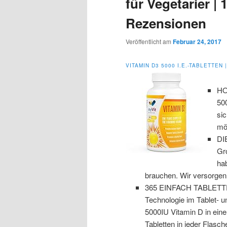
für Vegetarier |
Rezensionen
Veröffentlicht am
Februar 24, 2017
VITAMIN D3 5000 I.E.-TABLETTE
HO
50
si
mög
DI
Gr
hab
brauchen. Wir versorgen 
365 EINFACH TABLETTE
Technologie im Tablet- u
5000IU Vitamin D in eine
Tabletten in jeder Flasc