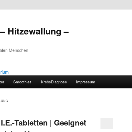
– Hitzewallung –
realen Menschen
ter
Smoothies
KrebsDiagnose
Impressum
GUNG
I.E.-Tabletten | Geeignet