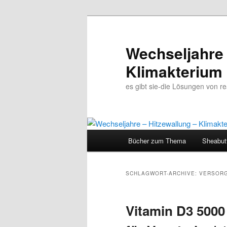
Wechseljahre 
Klimakterium
es gibt sie-die Lösungen von 
Hauptmenü
Bücher zum Thema
Sheabut
Zum
Zum
Inhalt
sekundären
SCHLAGWORT-ARCHIVE:
VERSOR
wechseln
Inhalt
Vitamin D3 5000 
wechseln