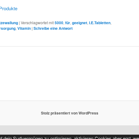
Produkte
tzewallung
|
Verschlagwortet mit
5000
,
für
,
geeignet
,
I.E.Tabletten
,
rsorgung
,
Vitamin
|
Schreibe eine Antwort
Stolz präsentiert von WordPress
d dein Surfvergnügen zu optimieren, aktivieren Cookies aber erst, we