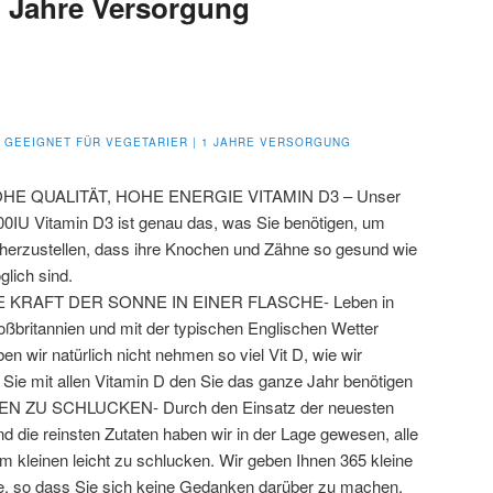
 1 Jahre Versorgung
N | GEEIGNET FÜR VEGETARIER | 1 JAHRE VERSORGUNG
HE QUALITÄT, HOHE ENERGIE VITAMIN D3 – Unser
00IU Vitamin D3 ist genau das, was Sie benötigen, um
cherzustellen, dass ihre Knochen und Zähne so gesund wie
lich sind.
E KRAFT DER SONNE IN EINER FLASCHE- Leben in
oßbritannien und mit der typischen Englischen Wetter
en wir natürlich nicht nehmen so viel Vit D, wie wir
Sie mit allen Vitamin D den Sie das ganze Jahr benötigen
N ZU SCHLUCKEN- Durch den Einsatz der neuesten
nd die reinsten Zutaten haben wir in der Lage gewesen, alle
m kleinen leicht zu schlucken. Wir geben Ihnen 365 kleine
he, so dass Sie sich keine Gedanken darüber zu machen,