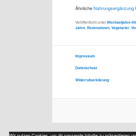
Ähnliche
Nahrungsergänzung 
Veröffentlicht unter
Wechseljahre-Hi
Jahre
,
Rezensionen
,
Vegetarier
,
Ve
Impressum
Datenschutz
Widerrufserklärung
Wir nutzen Cookies, um dir passende Inhalte zu präsentieren un