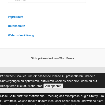
u
c
h
e
Impressum
n
Datenschutz
Widerrufserklärung
Stolz präsentiert von WordPress
Wir nutzen Cookies, um dir passende Inhalte zu präsentieren und dein
Surfvergnügen zu optimieren, aktivieren Cookies aber erst, wenn du auf
Akzeptieren klickst.
Mehr Infos
Akzeptieren
Diese Seite nutzt für statistische Erhebung das WordpressPlugin Statify. um
zu ermitteln, welche Inhalte unsere Besucher sehen wollen und welche nicht.