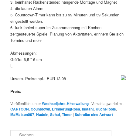
3. beinhaltet Rückenständer, hängende Montage und Magnet
4. die lauten Alarm
5. Countdown-Timer kann bis zu 99 Minuten und 59 Sekunden
eingestellt werden.
6. funktioniert super im Zusammenhang mit Kochen,
zeitgesteuerte Spiele, Planung von Aktivitäten, erinnern Sie sich
Termine und mehr
Abmessungen:
Größe: 6,5 * 6 cm
L
Unverb. Preisempf.: EUR 13,08
Preis:
Veröffentlicht unter
Wechseljahre-Hitzewallung
|
Verschlagwortet mit
CARTOON
,
Countdown
,
ErinnerungRosa
,
Instant
,
KücheTools
,
MaMaison007
,
Nudeln
,
Schaf
,
Timer
|
Schreibe eine Antwort
S