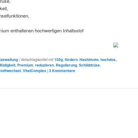
drüse,
eit,
hselfunktionen,
mium enthaltenen hochwertigen Inhaltsstof
tzewallung
|
Verschlagwortet mit
150g
,
fördern
,
Hashimoto
,
hochdos.
,
Müdigkeit
,
Premium
,
reduzieren
,
Regulierung
,
Schilddrüse
,
stoffwechsel
,
VitalComplex
|
3
Kommentare