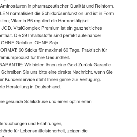
 Aminosäuren in pharmazeutischer Qualität und Reinform.
EN normalisiert die Schilddrüsenfunktion und ist in Form
ten; Vitamin B6 reguliert die Hormontätigkeit.
D. VitalComplex Premium ist ein ganzheitliches
hält. Die 39 Inhaltsstoffe sind perfekt aufeinander
i, OHNE Gelatine, OHNE Soja.
AT: 60 Sticks für maximal 60 Tage. Praktisch für
remiumprodukt für Ihre Gesundheit.
ANTIE: Wir bieten Ihnen eine Geld-Zurück-Garantie
 Schreiben Sie uns bitte eine direkte Nachricht, wenn Sie
ser Kundenservice steht Ihnen gerne zur Verfügung.
rte Herstellung in Deutschland.
ne gesunde Schilddrüse und einen optimierten
ntersuchungen und Erfahrungen,
örde für Lebensmittelsicherheit, zeigen die