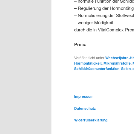
– normale Funktion der Schild
– Regulierung der Hormontätigk
– Normalisierung der Stoffwec
– weniger Müdigkeit
durch die in VitalComplex Pre
Preis:
Veröffentlicht unter
Wechseljahre-Hi
Hormontätigkeit
,
Mikronährstoffe
,
Schilddrüsenunterfunktion
,
Selen
,
Impressum
Datenschutz
Widerrufserklärung