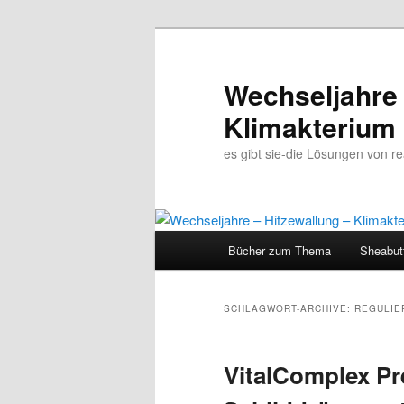
Wechseljahre 
Klimakterium
es gibt sie-die Lösungen von 
Hauptmenü
Bücher zum Thema
Sheabut
Zum
Zum
Inhalt
sekundären
SCHLAGWORT-ARCHIVE:
REGULIE
wechseln
Inhalt
VitalComplex P
wechseln