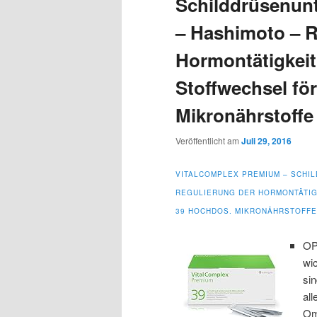
Schilddrüsenunt
– Hashimoto – R
Hormontätigkeit
Stoffwechsel fö
Mikronährstoffe
Veröffentlicht am
Juli 29, 2016
VITALCOMPLEX PREMIUM – SCHI
REGULIERUNG DER HORMONTÄTIG
39 HOCHDOS. MIKRONÄHRSTOFFE
OP
wic
sin
all
Om