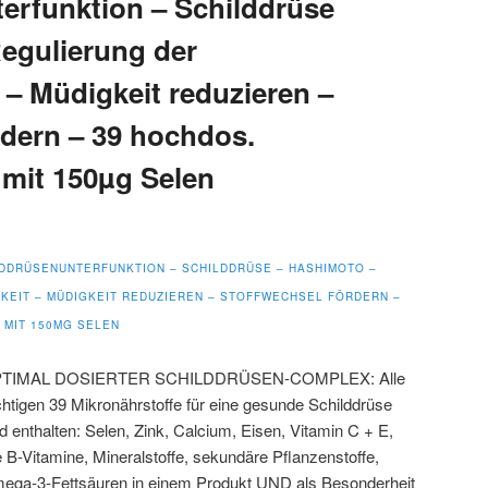
erfunktion – Schilddrüse
egulierung der
 – Müdigkeit reduzieren –
rdern – 39 hochdos.
 mit 150µg Selen
LDDRÜSENUNTERFUNKTION – SCHILDDRÜSE – HASHIMOTO –
KEIT – MÜDIGKEIT REDUZIEREN – STOFFWECHSEL FÖRDERN –
 MIT 150ΜG SELEN
TIMAL DOSIERTER SCHILDDRÜSEN-COMPLEX: Alle
htigen 39 Mikronährstoffe für eine gesunde Schilddrüse
d enthalten: Selen, Zink, Calcium, Eisen, Vitamin C + E,
e B-Vitamine, Mineralstoffe, sekundäre Pflanzenstoffe,
ega-3-Fettsäuren in einem Produkt UND als Besonderheit