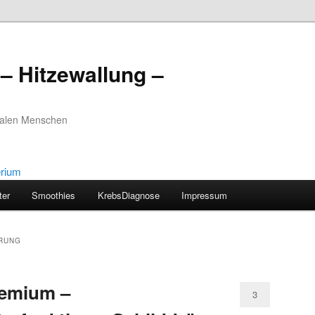
– Hitzewallung –
realen Menschen
ter
Smoothies
KrebsDiagnose
Impressum
RUNG
remium –
3