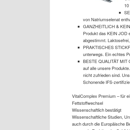
10
SEL
von Natriumselenat enthal
GANZHEITLICH & KEIN JO
Produkt das KEIN JOD ent
abgestimmt. Laktosefre
PRAKTISCHES STICKFORM
unterwegs. Ein echtes P
BESTE QUALITÄT MIT GAR
auf alle unsere Produkte.
nicht zufrieden sind. Un
Schonende IFS-zertifizie
VitalComplex Premium – für ei
Fettstoffwechsel
Wissenschaftlich bestätigt
Wissenschaftliche Studien, U
auch durch die Europäische Beh