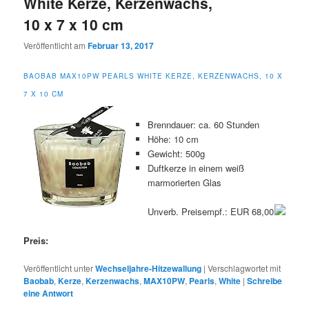
White Kerze, Kerzenwachs,
10 x 7 x 10 cm
Veröffentlicht am
Februar 13, 2017
BAOBAB MAX10PW PEARLS WHITE KERZE, KERZENWACHS, 10 X
7 X 10 CM
Brenndauer: ca. 60 Stunden
Höhe: 10 cm
Gewicht: 500g
Duftkerze in einem weiß
marmorierten Glas
Unverb. Preisempf.: EUR 68,00
Preis:
Veröffentlicht unter
Wechseljahre-Hitzewallung
|
Verschlagwortet mit
Baobab
,
Kerze
,
Kerzenwachs
,
MAX10PW
,
Pearls
,
White
|
Schreibe
eine Antwort