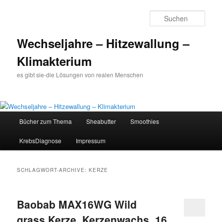
Such
Wechseljahre – Hitzewallung –
Klimakterium
es gibt sie-die Lösungen von realen Menschen
Hauptmenü
Bücher zum Thema
Sheabutter
Smoothies
Zum
Zum
KrebsDiagnose
Impressum
Inhalt
sekundären
wechseln
Inhalt
SCHLAGWORT-ARCHIVE:
KERZE
wechseln
Baobab MAX16WG Wild
grass Kerze, Kerzenwachs, 16