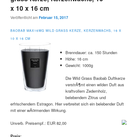
x 10 x 16 cm
Veröffentlicht am
Februar 15, 2017
BAOBAB MAX16WG WILD GRASS KERZE, KERZENWACHS, 16 X
10 X 16 CM
Brenndauer: ca. 150 Stunden
Höhe: 16 cm
Gewicht: 1000g
Die Wild Grass Baobab Duftkerze
verstrÃ¶mt einen wilden Duft aus
kraftvollem Zedernholz,
belebendem Zitrus und
erfrischendem Estragon. Hier verbreitet sich ein belebender Duft
mit einer wÃ¤rmenden Wirkung.
Unverb. Preisempf.: EUR 82,00
Preis: