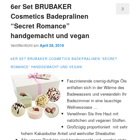
6er Set BRUBAKER
3
Cosmetics Badepralinen
“Secret Romance”
handgemacht und vegan
Veröffentlicht am
April 28, 2016
6ER SET BRUBAKER COSMETICS BADEPRALINEN “SECRET
ROMANCE” HANDGEMACHT UND VEGAN
Faszinierende cremig-duftige Öle
entfalten sich in der Wärme des
Badewassers und verwandeln Ihr
Badezimmer in eine lauschige
Wellnessoase …
Verwöhnen Sie Ihre Haut mit
natürlichen und veganen Stoffen.
Großzügig proportioniert mit sehr
hohem Kakaobutter Anteil und wertvoller Sheabutter.
Alle unsere Produkte sind handgemacht und werden stets