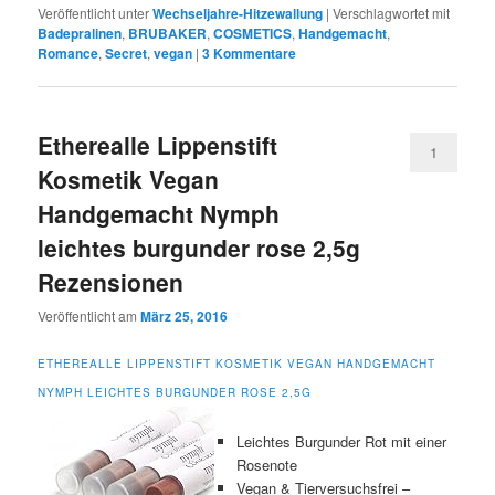
Veröffentlicht unter
Wechseljahre-Hitzewallung
|
Verschlagwortet mit
Badepralinen
,
BRUBAKER
,
COSMETICS
,
Handgemacht
,
Romance
,
Secret
,
vegan
|
3
Kommentare
Etherealle Lippenstift
1
Kosmetik Vegan
Handgemacht Nymph
leichtes burgunder rose 2,5g
Rezensionen
Veröffentlicht am
März 25, 2016
ETHEREALLE LIPPENSTIFT KOSMETIK VEGAN HANDGEMACHT
NYMPH LEICHTES BURGUNDER ROSE 2,5G
Leichtes Burgunder Rot mit einer
Rosenote
Vegan & Tierversuchsfrei –