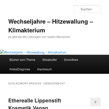
Such
Wechseljahre – Hitzewallung –
Klimakterium
es gibt sie-die Lösungen von realen Menschen
Hauptmenü
Bücher zum Thema
Sheabutter
Smoothies
Zum
Zum
KrebsDiagnose
Impressum
Inhalt
sekundären
wechseln
Inhalt
SCHLAGWORT-ARCHIVE:
HANDGEMACHT
wechseln
Etherealle Lippenstift
6
Kosmetik Vegan