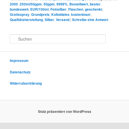
2000
,
250ml/50ppm
,
50ppm
,
9999%
,
Bestellwert
,
bester
,
bundesweit
,
EUR/100ml
,
Feinsilber
,
Flaschen
,
geschenkt
,
Gratisspray
,
Grundpreis
,
Kolloidales
,
kostenloser
,
Qualitätsherstellung
,
Silber
,
Versand
|
Schreibe eine Antwort
S
u
c
h
e
Impressum
n
Datenschutz
Widerrufserklärung
Stolz präsentiert von WordPress