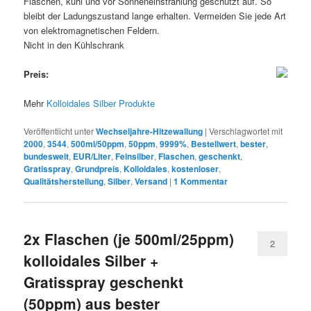
Flaschen, kühl und vor Sonneneinstrahlung geschützt auf. So
bleibt der Ladungszustand lange erhalten. Vermeiden Sie jede Art
von elektromagnetischen Feldern.
Nicht in den Kühlschrank
Preis:
Mehr
Kolloidales Silber Produkte
Veröffentlicht unter
Wechseljahre-Hitzewallung
|
Verschlagwortet mit
2000
,
3544
,
500ml/50ppm
,
50ppm
,
9999%
,
Bestellwert
,
bester
,
bundesweit
,
EUR/Liter
,
Feinsilber
,
Flaschen
,
geschenkt
,
Gratisspray
,
Grundpreis
,
Kolloidales
,
kostenloser
,
Qualitätsherstellung
,
Silber
,
Versand
|
1
Kommentar
2x Flaschen (je 500ml/25ppm)
2
kolloidales Silber +
Gratisspray geschenkt
(50ppm) aus bester