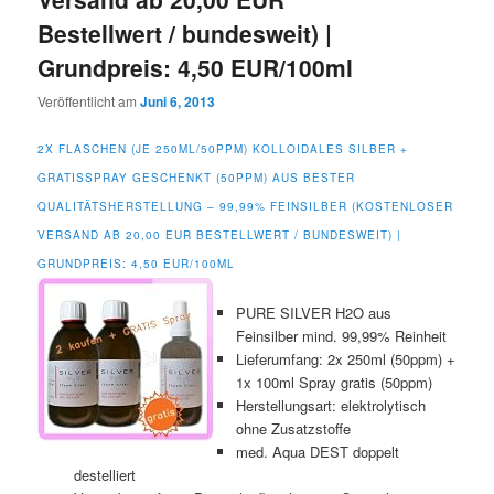
Bestellwert / bundesweit) |
Grundpreis: 4,50 EUR/100ml
Veröffentlicht am
Juni 6, 2013
2X FLASCHEN (JE 250ML/50PPM) KOLLOIDALES SILBER +
GRATISSPRAY GESCHENKT (50PPM) AUS BESTER
QUALITÄTSHERSTELLUNG – 99,99% FEINSILBER (KOSTENLOSER
VERSAND AB 20,00 EUR BESTELLWERT / BUNDESWEIT) |
GRUNDPREIS: 4,50 EUR/100ML
PURE SILVER H2O aus
Feinsilber mind. 99,99% Reinheit
Lieferumfang: 2x 250ml (50ppm) +
1x 100ml Spray gratis (50ppm)
Herstellungsart: elektrolytisch
ohne Zusatzstoffe
med. Aqua DEST doppelt
destelliert