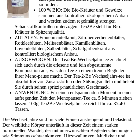
zu finden.
100 % BIO: Die Bio-Kräuter und Gewürze
stammen aus kontrolliert ökologischem Anbau
und werden zudem regelmäßig strengen
Schadstoffkontrollen unterzogen. Tea2Be steht für Bio-
Kräuter in Spitzenqualität.
ZUTATEN: Frauenmantelkraut, Zitronenverbenenblätter,
Rotkleeblüten, Melissenblätter, Kamillenblüten,
Lavendelblüten, Salbeiblätter, Schafgarbenkraut aus
kontrolliert biologischem Anbau.
AUSGEWOGEN: Der Tea2Be-Wechseljahretee zeichnet
sich auch durch die erlesene und fein abgestimmte
Komposition aus, was den Tee zu einem treuen Begleiter
Ihrer Meno-pause macht. Der Tea-2-Be Wechseljahrs-tee ist
absolut frei von Zusatzstoffen oder Süßungsmitteln und belebt
Sie durch seinen spritzig-natürlichen Geschmack.
ANWENDUNG: Für einen entspannenden Moment in einer
aufregenden Zeit den Menopausen-Tee ca. 5 Minuten ziehen
lassen. 100g Tea2Be Wechseljahrstee reicht für ca. 35-40
Tassen.
Die Wechsel-jahre sind für viele Frauen anstrengend und belastend.
Der weibliche Körper unterläuft in dieser Zeit einem starken
hormonellen Wandel, der mit unerwünschten Begleiterscheinungen
wie Stimmungsschwankungen, Hitzewallungen, Müdigkeit und