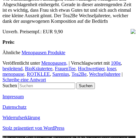
Abgeschlagenheit einhergeht. Gerade in dieser anstrengenden Zeit
ist es wichtig, dass Frau sich etwas Gutes tut und sich auch einmal
eine kleine Auszeit gönnt. Der Tea2Be Wechseljahretee, welcher
dank der ausgewogenen Komposition auf die Bedürfn
Unverb. Preisempf.: EUR 9,90
Preis:
Ähnliche
Menopausen Produkte
Veröffentlicht unter
Menopausen,
|
Verschlagwortet mit
100g
,
begleitend
,
BioKräutertee
,
FrauenTee
,
Hochwertiger
,
loser
,
menopause
,
ROTKLEE
,
Sarenius
,
Tea2Be
,
Wechseljahretee
|
Schreibe eine Antwort
Suchen
Impressum
Datenschutz
Widerrufserklärung
Stolz präsentiert von WordPress