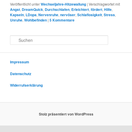
Veröffentlicht unter
Wechseljahre-Hitzewallung
|
Verschlagwortet mit
Angst
,
DreamQuick
,
Durchschlafen
,
Erleichtert
,
fördert
,
Hilfe
,
Kapseln
,
LDopa
,
Nervenruhe
,
nervöser
,
Schlaflosigkeit
,
Stress
,
Unruhe
,
Wohlbefinden
|
5
Kommentare
S
u
c
h
e
Impressum
n
Datenschutz
Widerrufserklärung
Stolz präsentiert von WordPress