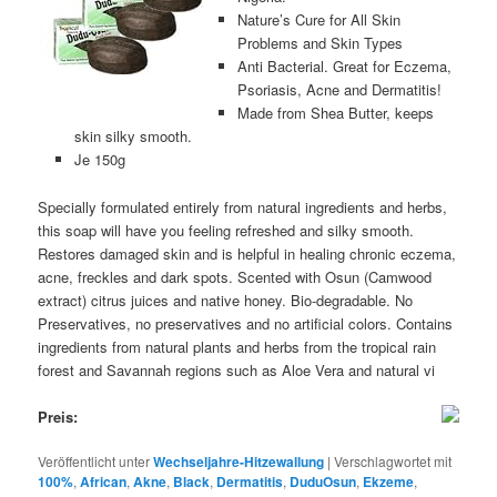
Nature’s Cure for All Skin
Problems and Skin Types
Anti Bacterial. Great for Eczema,
Psoriasis, Acne and Dermatitis!
Made from Shea Butter, keeps
skin silky smooth.
Je 150g
Specially formulated entirely from natural ingredients and herbs,
this soap will have you feeling refreshed and silky smooth.
Restores damaged skin and is helpful in healing chronic eczema,
acne, freckles and dark spots. Scented with Osun (Camwood
extract) citrus juices and native honey. Bio-degradable. No
Preservatives, no preservatives and no artificial colors. Contains
ingredients from natural plants and herbs from the tropical rain
forest and Savannah regions such as Aloe Vera and natural vi
Preis:
Veröffentlicht unter
Wechseljahre-Hitzewallung
|
Verschlagwortet mit
100%
,
African
,
Akne
,
Black
,
Dermatitis
,
DuduOsun
,
Ekzeme
,