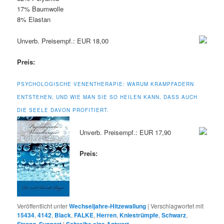
17% Baumwolle
8% Elastan
Unverb. Preisempf.: EUR 18,00
Preis:
PSYCHOLOGISCHE VENENTHERAPIE: WARUM KRAMPFADERN
ENTSTEHEN, UND WIE MAN SIE SO HEILEN KANN, DASS AUCH
DIE SEELE DAVON PROFITIERT.
Unverb. Preisempf.: EUR 17,90
Preis:
Veröffentlicht unter
Wechseljahre-Hitzewallung
|
Verschlagwortet mit
15434
,
4142
,
Black
,
FALKE
,
Herren
,
Kniestrümpfe
,
Schwarz
,
Strong
,
Support
|
Schreibe eine Antwort