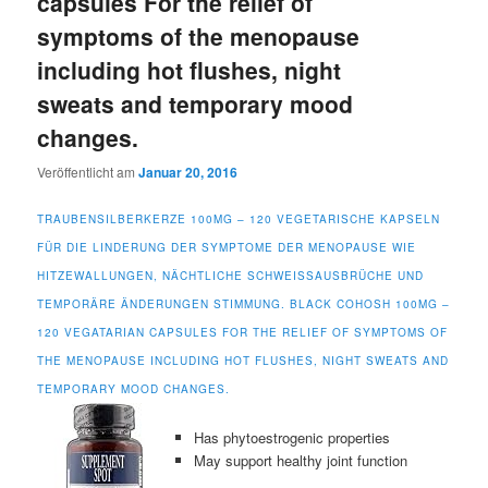
capsules For the relief of
symptoms of the menopause
including hot flushes, night
sweats and temporary mood
changes.
Veröffentlicht am
Januar 20, 2016
TRAUBENSILBERKERZE 100MG – 120 VEGETARISCHE KAPSELN
FÜR DIE LINDERUNG DER SYMPTOME DER MENOPAUSE WIE
HITZEWALLUNGEN, NÄCHTLICHE SCHWEISSAUSBRÜCHE UND T
EMPORÄRE ÄNDERUNGEN STIMMUNG. BLACK COHOSH 100MG – 1
20 VEGATARIAN CAPSULES FOR THE RELIEF OF SYMPTOMS OF T
HE MENOPAUSE INCLUDING HOT FLUSHES, NIGHT SWEATS AND T
EMPORARY MOOD CHANGES.
Has phytoestrogenic properties
May support healthy joint function