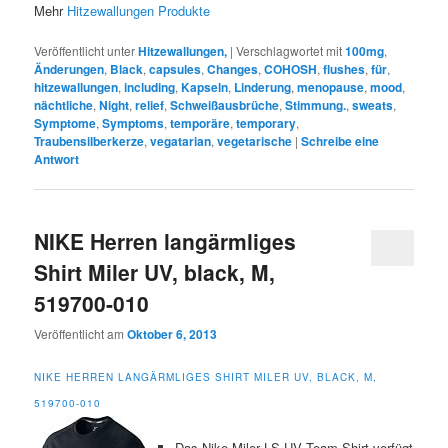
Mehr
Hitzewallungen Produkte
Veröffentlicht unter
Hitzewallungen,
|
Verschlagwortet mit
100mg
,
Änderungen
,
Black
,
capsules
,
Changes
,
COHOSH
,
flushes
,
für
,
hitzewallungen
,
including
,
Kapseln
,
Linderung
,
menopause
,
mood
,
nächtliche
,
Night
,
relief
,
Schweißausbrüche
,
Stimmung.
,
sweats
,
Symptome
,
Symptoms
,
temporäre
,
temporary
,
Traubensilberkerze
,
vegatarian
,
vegetarische
|
Schreibe eine
Antwort
NIKE Herren langärmliges
Shirt Miler UV, black, M,
519700-010
Veröffentlicht am
Oktober 6, 2013
NIKE HERREN LANGÄRMLIGES SHIRT MILER UV, BLACK, M,
519700-010
Das Nike Miler LS UV Team Shirt verfügt