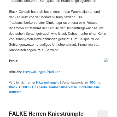
Traubensilberkerze: Bei typischen Frauenangelegenheiten
Black Cohosh hat sich besonders in den Wechseljahren und in
der Zeit kurz vor der Monatsblutung bewährt. Die
Traubensilberkerze oder Cimicifuga racemosa bzw. Actaea
racemosa entstammt der Familie der Hahnenfußgewächse. Im
deutschen Sprachgebrauch wird Black Cohosh unter einer Reihe
von synonymen Bezeichnungen geführt: zum Beispiel wilde
Schlangenwurzel, staudiges Christophskraut, Frauenwurzel,
Klapperschlangenkraut, Schwind
Preis:
Ähnliche
Hitzewallungen Produkte
Veröffentlicht unter
Hitzewallungen,
|
Verschlagwortet mit
500mg
,
Black
,
COHOSH
,
Kapseln
,
Traubensilberkerze
|
Schreibe eine
Antwort
FALKE Herren Kniestrümpfe