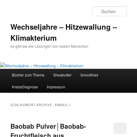
Such
Wechseljahre – Hitzewallung –
Klimakterium
es gibt sie-die Lösungen von realen Menschen
Hauptmenü
Bücher zum Thema
Sheabutter
Smoothies
Zum
Zum
KrebsDiagnose
Impressum
Inhalt
sekundären
wechseln
Inhalt
SCHLAGWORT-ARCHIVE:
ANBAU│1
wechseln
Baobab Pulver│Baobab-
Fruchtfleisch aus