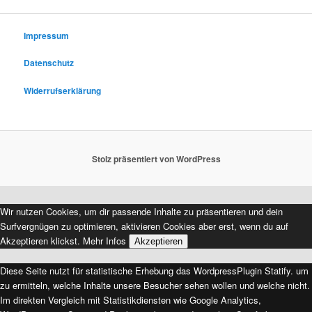
c
h
e
Impressum
n
Datenschutz
Widerrufserklärung
Stolz präsentiert von WordPress
Wir nutzen Cookies, um dir passende Inhalte zu präsentieren und dein
Surfvergnügen zu optimieren, aktivieren Cookies aber erst, wenn du auf
Akzeptieren klickst.
Mehr Infos
Akzeptieren
Diese Seite nutzt für statistische Erhebung das WordpressPlugin Statify. um
zu ermitteln, welche Inhalte unsere Besucher sehen wollen und welche nicht.
Im direkten Vergleich mit Statistikdiensten wie Google Analytics,