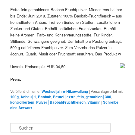
Extra fein gemahlenes Baobab-Fruchtpulver. Mindestens haltbar
bis Ende: Juni 2018. Zutaten: 100% Baobab-Fruchtfleisch – aus
kontrolliertem Anbau. Frei von tierischen Stoffen, zusätzlichem
Zucker und Gluten. Enthält natürlichen Fruchtzucker. Enthält
keine Aromen, Farb- und Konservierungsstoffe. Für Kinder,
Stillende, Schwangere geeignet. Der Inhalt pro Packung beträgt:
500 g natürliches Fruchtpulver. Zum Verzehr das Pulver in
Joghurt, Quark, Müsli oder Fruchtsaft einrühren. Das Produkt w
Unverb. Preisempf.: EUR 34,50
Preis:
Veröffentlicht unter
Wechseljahre-Hitzewallung
|
Verschlagwortet mit
100g
,
Anbau│1
,
Baobab
,
Beutel│extra
,
fein
,
gemahlen│300
,
kontrolliertem
,
Pulver│BaobabFruchtfleisch
,
Vitamin
|
Schreibe
eine Antwort
S
u