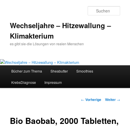
Such
Wechseljahre – Hitzewallung –
Klimakterium
es gibt sie-die Lösungen von realen Menschen
Hauptmenü
Bücher zum Thema
Sheabutter
Smoothies
Zum
KrebsDiagnose
Impressum
Inhalt
wechseln
Beitrags-
←
Vorherige
Weiter
→
Navigation
Bio Baobab, 2000 Tabletten,